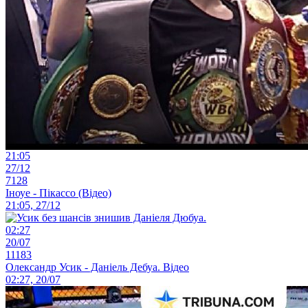
21:05
27/12
7128
Іноуе - Пікассо (Відео)
21:05, 27/12
02:27
20/07
11183
Олександр Усик - Даніель Дебуа. Відео
02:27, 20/07