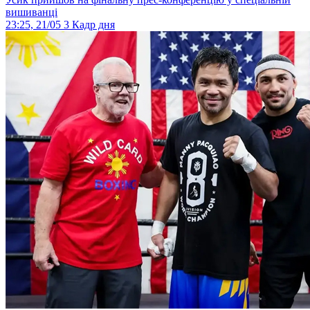
вишиванці
23:25, 21/05
3
Кадр дня