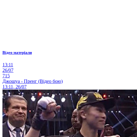
Відео матеріали
13:11
26/07
715
Джошуа - Пренг (Відео бою)
13:11, 26/07