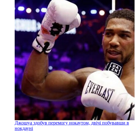
Джошуа здобув перемогу нокаутом, двічі побувавши в
нокдауні