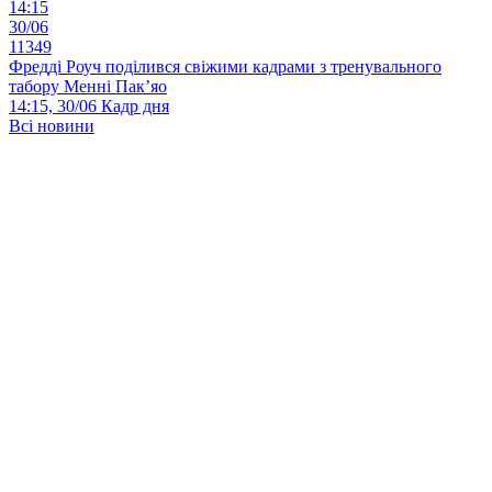
14:15
30/06
11349
Фредді Роуч поділився свіжими кадрами з тренувального
табору Менні Пак’яо
14:15, 30/06
Кадр дня
Всі новини