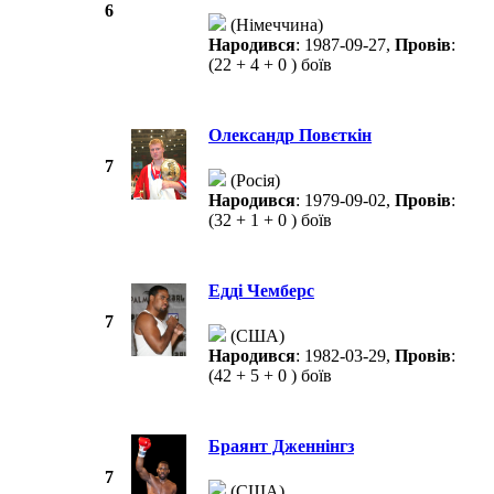
6
(Німеччина)
Народився
: 1987-09-27,
Провів
:
(22 + 4 + 0 ) боїв
Олександр Повєткін
7
(Росія)
Народився
: 1979-09-02,
Провів
:
(32 + 1 + 0 ) боїв
Едді Чемберс
7
(США)
Народився
: 1982-03-29,
Провів
:
(42 + 5 + 0 ) боїв
Браянт Дженнінгз
7
(США)