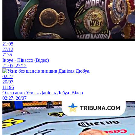
21:05
27/12
7135
Іноуе - Пікассо (Відео)
21:05, 27/12
02:27
20/07
11196
Олександр Усик - Даніель Дебуа. Відео
02:27, 20/07