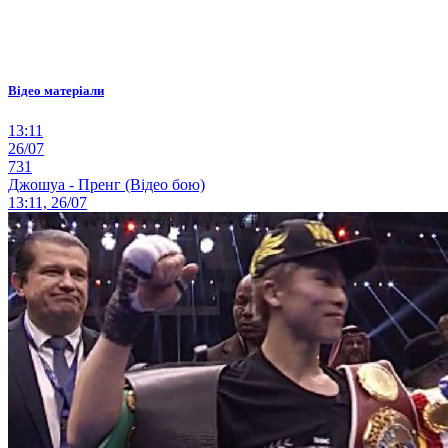
Відео матеріали
13:11
26/07
731
Джошуа - Пренг (Відео бою)
13:11, 26/07