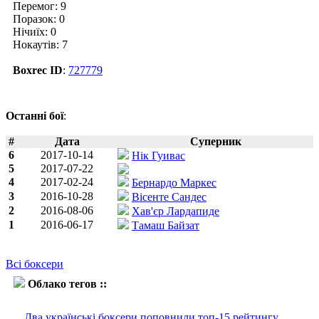
Перемог: 9
Поразок: 0
Нічиїх: 0
Нокаутів: 7
Boxrec ID
:
727779
Останні бої
:
#
Дата
Суперник
6
2017-10-14
Нік Гуивас
5
2017-07-22
4
2017-02-24
Бернардо Маркес
3
2016-10-28
Вісенте Сандес
2
2016-08-06
Хав'єр Лардапиде
1
2016-06-17
Тамаш Байзат
Всі боксери
Облако тегов ::
Олександр Тесленко
Два українські боксери поповнили топ-15 рейтингу