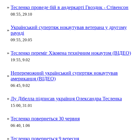
»
Тесленко проведе бій в андеркарті Гвоздик - Стівенсон
08:55, 29.10
Український супертяж нокаутував ветерана у другому
»
раунді
09:55, 20.05
»
Тесленко переміг Хікмена технічним нокаутом (ВІДЕО)
19:55, 9.02
Непереможний український супертяж нокаутував
»
американця (ВІДЕО)
06:45, 9.02
»
Лу Дібелла підписав українця Олександра Тесленка
15:00, 31.01
»
Тесленко повернеться 30 червня
06:40, 1.06
»
Тесленко повернеться 9 вересня