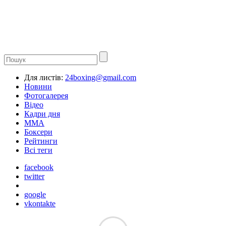
Для листів:
24boxing@gmail.com
Новини
Фотогалерея
Відео
Кадри дня
ММА
Боксери
Рейтинги
Всі теги
facebook
twitter
google
vkontakte