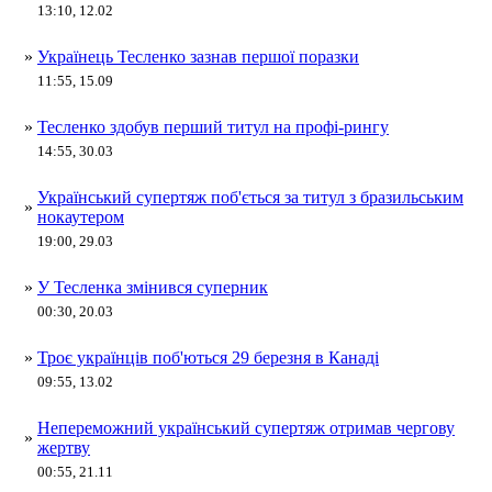
13:10, 12.02
»
Українець Тесленко зазнав першої поразки
11:55, 15.09
»
Тесленко здобув перший титул на профі-рингу
14:55, 30.03
Український супертяж поб'ється за титул з бразильським
»
нокаутером
19:00, 29.03
»
У Тесленка змінився суперник
00:30, 20.03
»
Троє українців поб'ються 29 березня в Канаді
09:55, 13.02
Непереможний український супертяж отримав чергову
»
жертву
00:55, 21.11