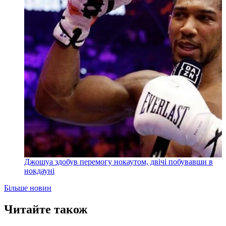
Джошуа здобув перемогу нокаутом, двічі побувавши в
нокдауні
Більше новин
Читайте також