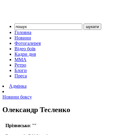
Головна
Новини
Фотогалерея
Відео боїв
Кадри дня
ММА
Ретро
Блоги
Преса
Адмінка
Новини боксу
Олександр Тесленко
Прізвисько
: ""