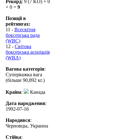
Рекорд
: 9 (7 KO) + 0
+ 0 =
9
Позиції в
рейтингах:
11 -
Всесвітня
боксерська рада
(WBC)
12 -
Світова
боксерська асоціація
(WBA)
Вагова категорія
:
Суперважка вага
(більше 90,892 кг.)
Країна
:
Канада
Дата народження
:
1992-07-16
Народився
:
Черновцы, Украина
Стійка
: