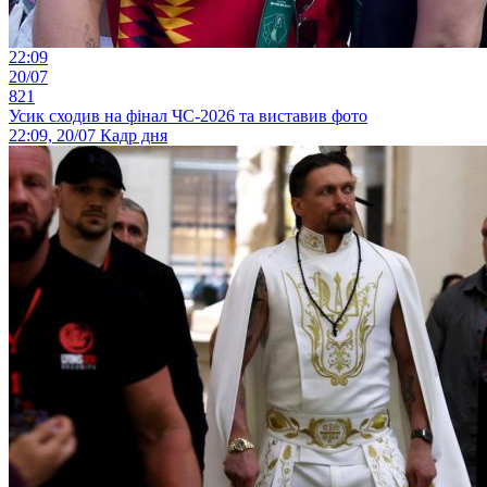
22:09
20/07
821
Усик сходив на фінал ЧС-2026 та виставив фото
22:09, 20/07
Кадр дня