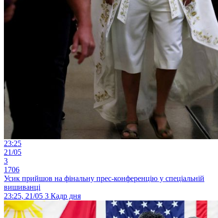
23:25
21/05
3
1706
Усик прийшов на фінальну прес-конференцію у спеціальній
вишиванці
23:25, 21/05
3
Кадр дня