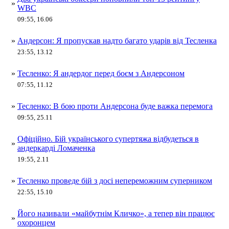
»
WBC
09:55, 16.06
»
Андерсон: Я пропускав надто багато ударів від Тесленка
23:55, 13.12
»
Тесленко: Я андердог перед боєм з Андерсоном
07:55, 11.12
»
Тесленко: В бою проти Андерсона буде важка перемога
09:55, 25.11
Офіційно. Бій українського супертяжа відбудеться в
»
андеркарді Ломаченка
19:55, 2.11
»
Тесленко проведе бій з досі непереможним суперником
22:55, 15.10
Його називали «майбутнім Кличко», а тепер він працює
»
охоронцем