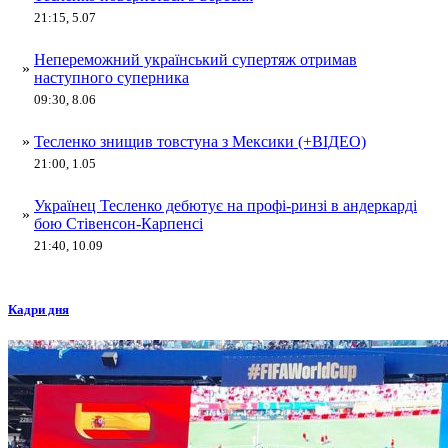
21:15, 5.07
Непереможний український супертяж отримав
»
наступного суперника
09:30, 8.06
»
Тесленко знищив товстуна з Мексики (+ВІДЕО)
21:00, 1.05
Українец Тесленко дебютує на профі-ринзі в андеркарді
»
бою Стівенсон-Карпенсі
21:40, 10.09
Кадри дня