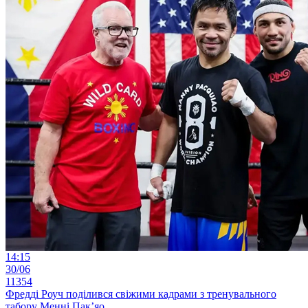
14:15
30/06
11354
Фредді Роуч поділився свіжими кадрами з тренувального
табору Менні Пак’яо