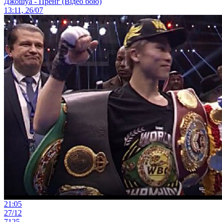
Джошуа - Пренг (Відео бою)
13:11, 26/07
21:05
27/12
7125