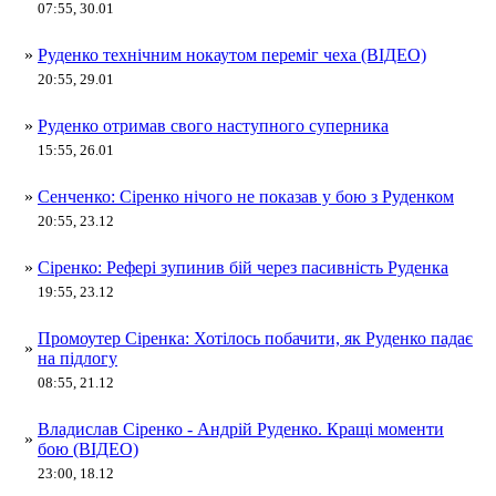
07:55, 30.01
»
Руденко технічним нокаутом переміг чеха (ВІДЕО)
20:55, 29.01
»
Руденко отримав свого наступного суперника
15:55, 26.01
»
Сенченко: Сіренко нічого не показав у бою з Руденком
20:55, 23.12
»
Сіренко: Рефері зупинив бій через пасивність Руденка
19:55, 23.12
Промоутер Сіренка: Хотілось побачити, як Руденко падає
»
на підлогу
08:55, 21.12
Владислав Сіренко - Андрій Руденко. Кращі моменти
»
бою (ВІДЕО)
23:00, 18.12