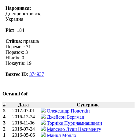
Народився
:
Днепропетровск,
Украина
Ріст
: 184
Стійка
: правша
Перемог: 31
Поразок: 3
Нічиїх: 0
Нокаутів: 19
Boxrec ID
:
374937
Останні бої
:
#
Дата
Суперник
5
2017-07-01
Олександр Повєткін
4
2016-12-24
Джейсон Бергман
3
2016-11-06
Торніке Пуричамиашвили
2
2016-07-24
Марсело Луїш Насименту
1
2016-05-06
Майкл Молло