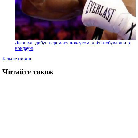
Джошуа здобув перемогу нокаутом, двічі побувавши в
нокдауні
Більше новин
Читайте також