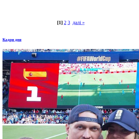
[1]
2
3
далі »
Кадри дня