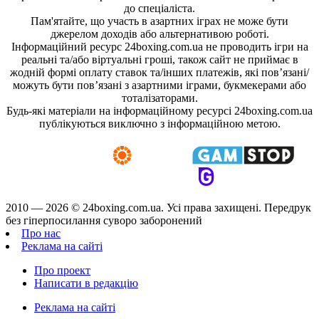
до спеціаліста.
Пам'ятайте, що участь в азартних іграх не може бути
джерелом доходів або альтернативою роботі.
Інформаційний ресурс 24boxing.com.ua не проводить ігри на
реальні та/або віртуальні гроші, також сайт не приймає в
жодній формі оплату ставок та/інших платежів, які пов’язані/
можуть бути пов’язані з азартними іграми, букмекерами або
тоталізаторами.
Будь-які матеріали на інформаційному ресурсі 24boxing.com.ua
публікуються виключно з інформаційною метою.
2010 — 2026 ©
24boxing.com.ua.
Усi права захищенi. Передрук
без гіперпосилання суворо заборонений
Про нас
Реклама на сайті
Про проект
Написати в редакцію
Реклама на сайті