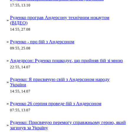
17:55, 13.10
Руденко програв Андерсону технічним нокаутом
»
(ВІДЕО)
14:55, 27.08
»
Руденко - про бій з Андерсоном
09:55, 25.08
»
Андедрсон: Руденко пошкодує, що прийняв бій зі мною
22:55, 14.07
Руденко: Я присвячую свій з Андерсоном народу
»
України
14:55, 14.07
»
Руденко 26 серпня проведе бій з Андерсоном
07:55, 13.07
Руденко: Присвячую перемогу справжньому герою, який
»
загинув за Україну