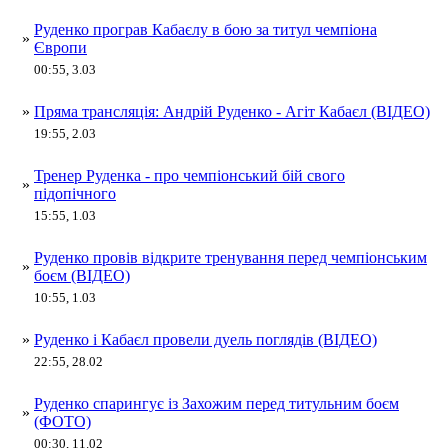
Руденко програв Кабаєлу в бою за титул чемпіона
»
Європи
00:55, 3.03
»
Пряма трансляція: Андрій Руденко - Агіт Кабаєл (ВІДЕО)
19:55, 2.03
Тренер Руденка - про чемпіонський бій свого
»
підопічного
15:55, 1.03
Руденко провів відкрите тренування перед чемпіонським
»
боєм (ВІДЕО)
10:55, 1.03
»
Руденко і Кабаєл провели дуель поглядів (ВІДЕО)
22:55, 28.02
Руденко спарингує із Захожим перед титульним боєм
»
(ФОТО)
00:30, 11.02