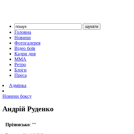
Головна
Новини
Фотогалерея
Відео боїв
Кадри дня
ММА
Ретро
Блоги
Преса
Адмінка
Новини боксу
Андрій Руденко
Прізвисько
: ""