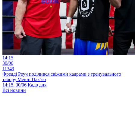
14:15
30/06
11349
Фредді Роуч поділився свіжими кадрами з тренувального
табору Менні Пак’яо
14:15, 30/06
Кадр дня
Всі новини