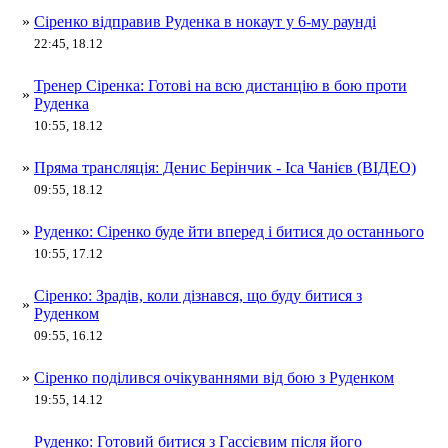
»
Сіренко відправив Руденка в нокаут у 6-му раунді
22:45, 18.12
Тренер Сіренка: Готові на всю дистанцію в бою проти
»
Руденка
10:55, 18.12
»
Пряма трансляція: Денис Берінчик - Іса Чанієв (ВІДЕО)
09:55, 18.12
»
Руденко: Сіренко буде йти вперед і битися до останнього
10:55, 17.12
Сіренко: Зрадів, коли дізнався, що буду битися з
»
Руденком
09:55, 16.12
»
Сіренко поділився очікуваннями від бою з Руденком
19:55, 14.12
Руденко: Готовий битися з Гассієвим після його