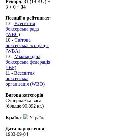
Рекорд
: 31 (19 KO) +
3 + 0 =
34
Позиції в рейтингах:
13 -
Всесвітня
боксерська рада
(WBC)
10 -
Світова
боксерська асоціація
(WBA)
13 -
Міжнародна
боксерська федерація
(IBF)
11 -
Всесвітня
боксерська
організація (WBO)
Вагова категорія
:
Суперважка вага
(більше 90,892 кг.)
Країна
:
Україна
Дата народження
:
1983-09-04