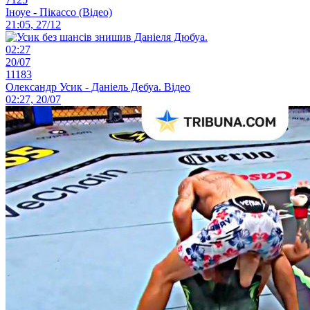
Іноуе - Пікассо (Відео)
21:05, 27/12
02:27
20/07
11183
Олександр Усик - Даніель Дебуа. Відео
02:27, 20/07