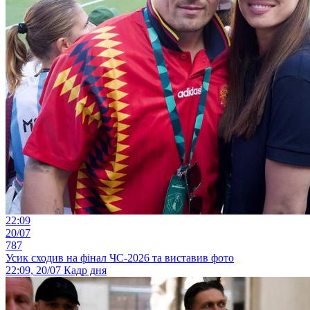
22:09
20/07
787
Усик сходив на фінал ЧС-2026 та виставив фото
22:09, 20/07
Кадр дня