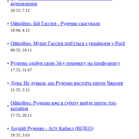
»
відновлення
20:55, 7.12
»
Офіційно. Бій Гассієв - Руденко скасували
18:06, 4.12
»
Офіційно. Мурат Гассієв поб'ється з українцем у Росії
09:55, 19.11
»
Руденко здобув свою 34-у перемогу на профі-рингу
17:55, 31.07
»
Дува: Не думала, що Руденко вистоїть проти Чжилея
21:55, 3.12
Офіційно. Руденко вже в суботу вийде проти топ-
»
китайця
17:55, 26.11
»
Андрій Руденко - Агіт Кабаєл (ВІДЕО)
19:55, 3.03