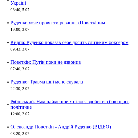
»
Україні
08:40, 5.07
»
Руденко хоче провести реванш з Повєткіним
19:00, 3.07
»
Кирпа: Руденко показав себе досить слизьким боксером
09:43, 3.07
»
Повєткін: Путін поки не дзвонив
07:40, 3.07
»
Руденко: Травма шиї мене скувала
22:30, 2.07
Рябінський: Нам найменше хотілося зробити з бою щось
»
політичне
12:00, 2.07
»
Олександр Повєткін - Андрій Руденко (ВІДЕО)
08:20, 2.07