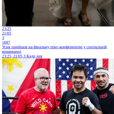
23:25
21/05
3
1697
Усик прийшов на фінальну прес-конференцію у спеціальній
вишиванці
23:25, 21/05
3
Кадр дня