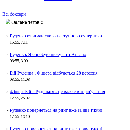
Всі боксери
Облако тегов ::
Андрій Руденко
»
Руденко отримав свого наступного суперника
15:55, 7.11
»
Руденко: Я спробую шокувати Англію
08:55, 3.09
»
Бій Руденка і Фішера відбудеться 28 вересня
08:55, 11.08
»
Фішер: Бій з Руденком - це важке випробування
12:55, 25.07
»
Руденко повернеться на ринг вже за два тижні
17:55, 13.10
»
Руденко повернеться на ринг вже за два тижні