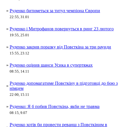
»
Руденко битиметься за титул чемпіона Європи
22:55, 31.01
»
Руденко і Митрофанов повернуться в ринг 23 лютого
19:55, 25.01
»
Руденко закрив поразку від Повєткіна за три раунди
15:55, 23.12
»
Руденко оцінив шанси Усика в супертяжах
08:55, 14.11
Руденко допомагатиме Повєткіну в підготовці до бою з
»
німцем
22:00, 15.11
»
Руденко: Я б побив Повєткіна, якби не травма
08:15, 9.07
Руденко хотів би провести реванш з Повєткіним в