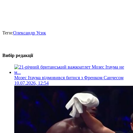
Теги:
Олександр Усик
Вибір редакції
Мозес Ітаума відмовився битися з Френком Санчесом
10.07.2026, 12:54