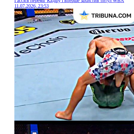
Гассієв переміг Кадіру і вперше захистив титул WBA
11.07.2026, 23:53