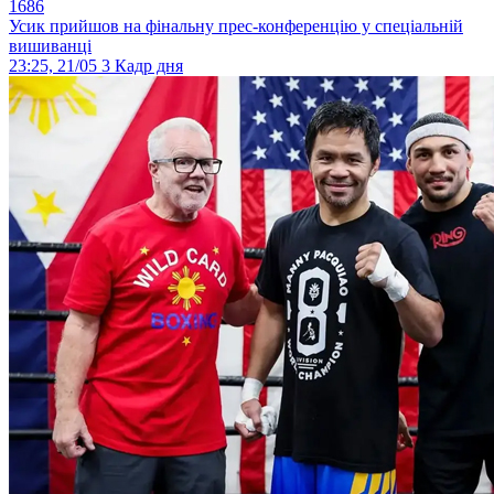
1686
Усик прийшов на фінальну прес-конференцію у спеціальній
вишиванці
23:25, 21/05
3
Кадр дня