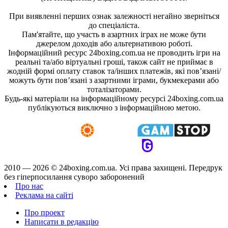
При виявленні перших ознак залежності негайно зверніться
до спеціаліста.
Пам'ятайте, що участь в азартних іграх не може бути
джерелом доходів або альтернативою роботі.
Інформаційний ресурс 24boxing.com.ua не проводить ігри на
реальні та/або віртуальні гроші, також сайт не приймає в
жодній формі оплату ставок та/інших платежів, які пов’язані/
можуть бути пов’язані з азартними іграми, букмекерами або
тоталізаторами.
Будь-які матеріали на інформаційному ресурсі 24boxing.com.ua
публікуються виключно з інформаційною метою.
2010 — 2026 ©
24boxing.com.ua.
Усi права захищенi. Передрук
без гіперпосилання суворо заборонений
Про нас
Реклама на сайті
Про проект
Написати в редакцію