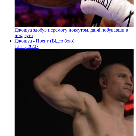
Джошуа здобув перемогу нокаутом, двічі побувавши в
нокдауні
Джошуа - Пренг (Відео бою)
13:11, 26/07