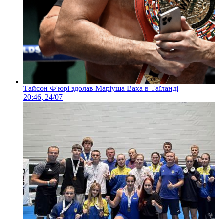
Тайсон Ф'юрі здолав Маріуша Ваха в Таїланді
20:46, 24/07