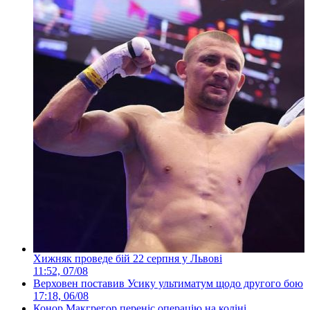
Хижняк проведе бій 22 серпня у Львові
11:52, 07/08
Верховен поставив Усику ультиматум щодо другого бою
17:18, 06/08
Конор Макгрегор переніс операцію на коліні