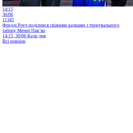
14:15
30/06
11345
Фредді Роуч поділився свіжими кадрами з тренувального
табору Менні Пак’яо
14:15, 30/06
Кадр дня
Всі новини