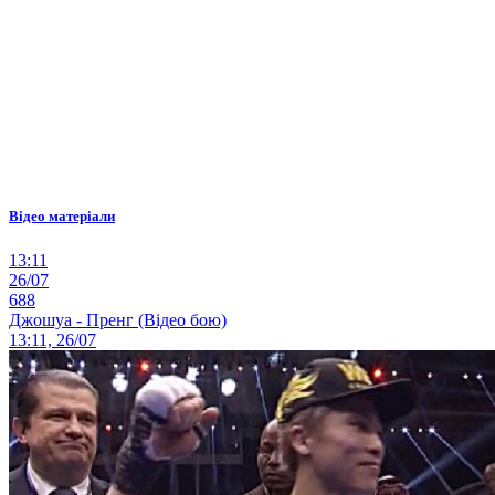
Відео матеріали
13:11
26/07
688
Джошуа - Пренг (Відео бою)
13:11, 26/07