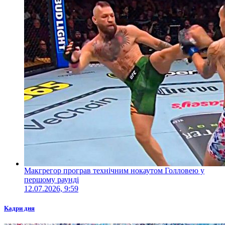
Макгрегор програв технічним нокаутом Голловею у
першому раунді
12.07.2026, 9:59
Кадри дня