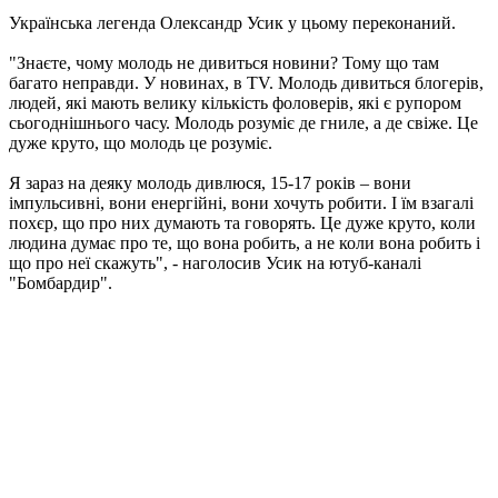
Українська легенда Олександр Усик у цьому переконаний.
"Знаєте, чому молодь не дивиться новини? Тому що там
багато неправди. У новинах, в TV. Молодь дивиться блогерів,
людей, які мають велику кількість фоловерів, які є рупором
сьогоднішнього часу. Молодь розуміє де гниле, а де свіже. Це
дуже круто, що молодь це розуміє.
Я зараз на деяку молодь дивлюся, 15-17 років – вони
імпульсивні, вони енергійні, вони хочуть робити. І їм взагалі
похєр, що про них думають та говорять. Це дуже круто, коли
людина думає про те, що вона робить, а не коли вона робить і
що про неї скажуть", - наголосив Усик на ютуб-каналі
"Бомбардир".