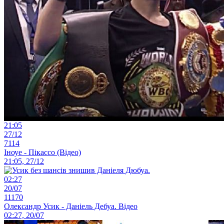
21:05
27/12
7114
Іноуе - Пікассо (Відео)
21:05, 27/12
02:27
20/07
11170
Олександр Усик - Даніель Дебуа. Відео
02:27, 20/07