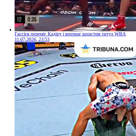
Гассієв переміг Кадіру і вперше захистив титул WBA
11.07.2026, 23:53