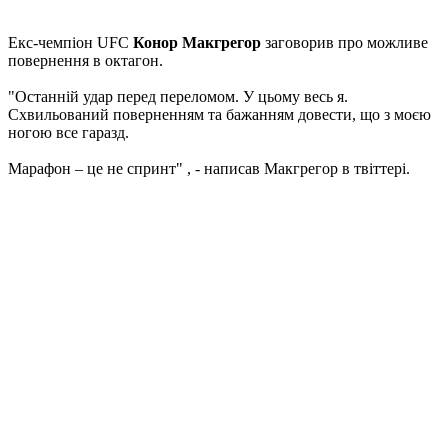
Екс-чемпіон UFC
Конор Макгрегор
заговорив про можливе
повернення в октагон.
"Останній удар перед переломом. У цьому весь я.
Схвильований поверненням та бажанням довести, що з моєю
ногою все гаразд.
Марафон – це не спринт" , - написав Макгрегор в твіттері.