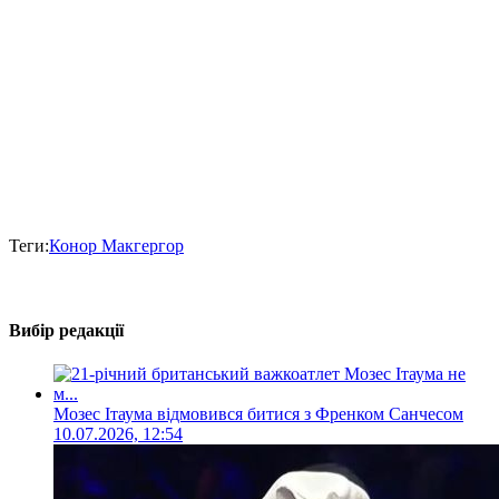
Теги:
Конор Макгергор
Вибір редакції
Мозес Ітаума відмовився битися з Френком Санчесом
10.07.2026, 12:54