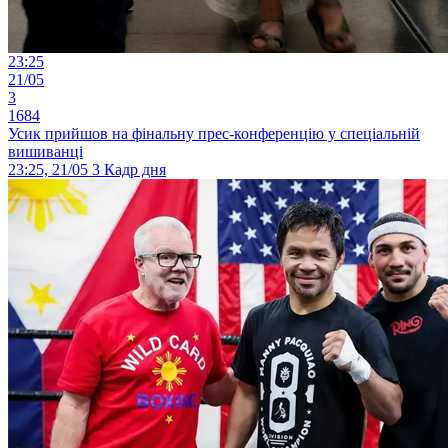
23:25
21/05
3
1684
Усик прийшов на фінальну прес-конференцію у спеціальній
вишиванці
23:25, 21/05
3
Кадр дня