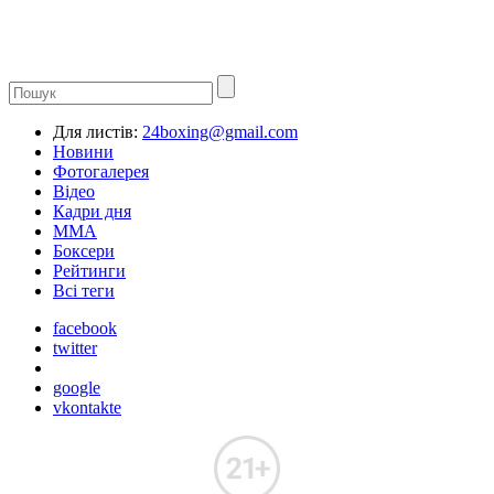
Для листів:
24boxing@gmail.com
Новини
Фотогалерея
Відео
Кадри дня
ММА
Боксери
Рейтинги
Всі теги
facebook
twitter
google
vkontakte