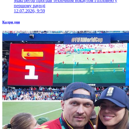
Макгрегор програв технічним нокаутом Голловею у
першому раунді
12.07.2026, 9:59
Кадри дня