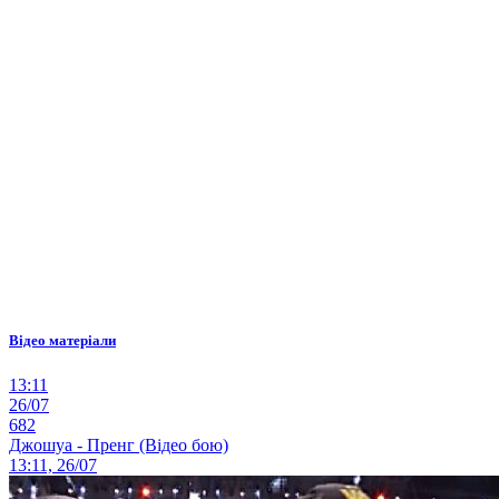
Відео матеріали
13:11
26/07
682
Джошуа - Пренг (Відео бою)
13:11, 26/07