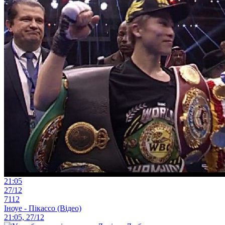
21:05
27/12
7112
Іноуе - Пікассо (Відео)
21:05, 27/12