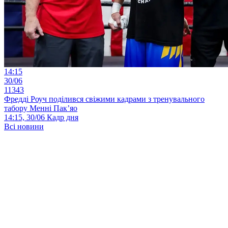
14:15
30/06
11343
Фредді Роуч поділився свіжими кадрами з тренувального
табору Менні Пак’яо
14:15, 30/06
Кадр дня
Всі новини