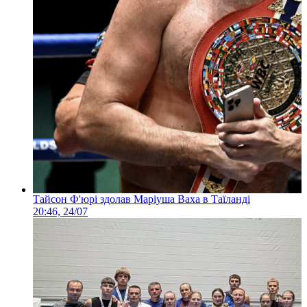
Тайсон Ф'юрі здолав Маріуша Ваха в Таїланді
20:46, 24/07