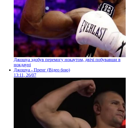
Джошуа здобув перемогу нокаутом, двічі побувавши в
нокдауні
Джошуа - Пренг (Відео бою)
13:11, 26/07