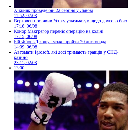
Хижняк проведе бій 22 серпня у Львові
11:52, 07/08
Верховен поставив Усику ультиматум щодо другого бою
17:18, 06/08
Конор Макгрегор переніс операцію на коліні
17:15, 06/08
Бій Ф’юрі-Джошуа може пройти 20 листопада
14:09, 06/08
Автомати Igrosoft, які досі тримають гравців у СНД-
казино
23:11, 02/08
13:00