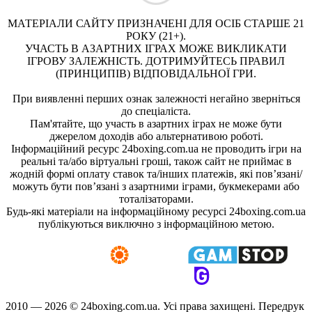
МАТЕРІАЛИ САЙТУ ПРИЗНАЧЕНІ ДЛЯ ОСІБ СТАРШЕ 21
РОКУ (21+).
УЧАСТЬ В АЗАРТНИХ ІГРАХ МОЖЕ ВИКЛИКАТИ
ІГРОВУ ЗАЛЕЖНІСТЬ. ДОТРИМУЙТЕСЬ ПРАВИЛ
(ПРИНЦИПІВ) ВІДПОВІДАЛЬНОЇ ГРИ.
При виявленні перших ознак залежності негайно зверніться
до спеціаліста.
Пам'ятайте, що участь в азартних іграх не може бути
джерелом доходів або альтернативою роботі.
Інформаційний ресурс 24boxing.com.ua не проводить ігри на
реальні та/або віртуальні гроші, також сайт не приймає в
жодній формі оплату ставок та/інших платежів, які пов’язані/
можуть бути пов’язані з азартними іграми, букмекерами або
тоталізаторами.
Будь-які матеріали на інформаційному ресурсі 24boxing.com.ua
публікуються виключно з інформаційною метою.
2010 — 2026 ©
24boxing.com.ua.
Усi права захищенi. Передрук