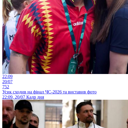
22:09
20/07
752
Усик сходив на фінал ЧС-2026 та виставив фото
22:09, 20/07
Кадр дня