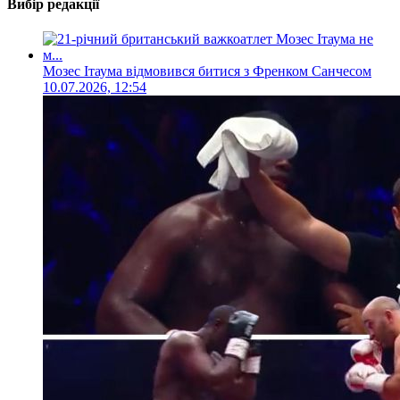
Вибір редакції
Мозес Ітаума відмовився битися з Френком Санчесом
10.07.2026, 12:54