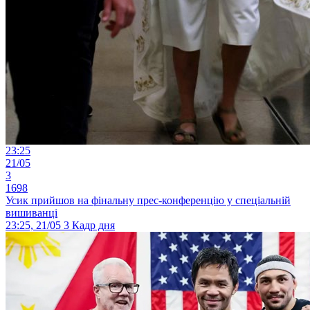
23:25
21/05
3
1698
Усик прийшов на фінальну прес-конференцію у спеціальній
вишиванці
23:25, 21/05
3
Кадр дня