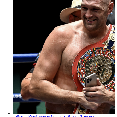
Тайсон Ф'юрі здолав Маріуша Ваха в Таїланді