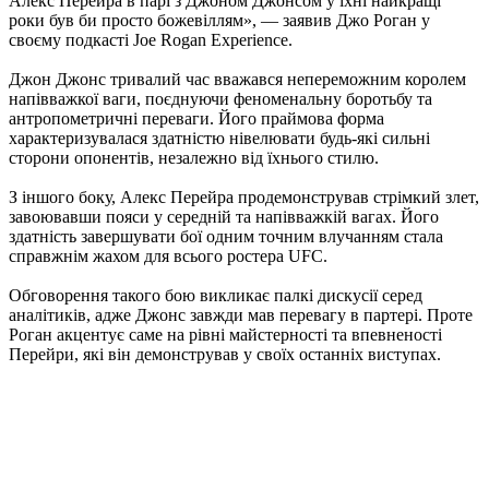
Алекс Перейра в парі з Джоном Джонсом у їхні найкращі
роки був би просто божевіллям», — заявив Джо Роган у
своєму подкасті Joe Rogan Experience.
Джон Джонс тривалий час вважався непереможним королем
напівважкої ваги, поєднуючи феноменальну боротьбу та
антропометричні переваги. Його праймова форма
характеризувалася здатністю нівелювати будь-які сильні
сторони опонентів, незалежно від їхнього стилю.
З іншого боку, Алекс Перейра продемонстрував стрімкий злет,
завоювавши пояси у середній та напівважкій вагах. Його
здатність завершувати бої одним точним влучанням стала
справжнім жахом для всього ростера UFC.
Обговорення такого бою викликає палкі дискусії серед
аналітиків, адже Джонс завжди мав перевагу в партері. Проте
Роган акцентує саме на рівні майстерності та впевненості
Перейри, які він демонстрував у своїх останніх виступах.