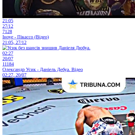
21:05
27/12
7128
Іноуе - Пікассо (Відео)
21:05, 27/12
02:27
20/07
11184
Олександр Усик - Даніель Дебуа. Відео
02:27, 20/07