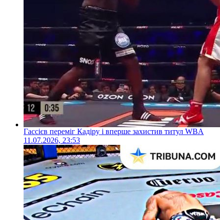
Гассієв переміг Кадіру і вперше захистив титул WBA
11.07.2026, 23:53