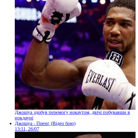
Джошуа здобув перемогу нокаутом, двічі побувавши в
нокдауні
Джошуа - Пренг (Відео бою)
13:11, 26/07