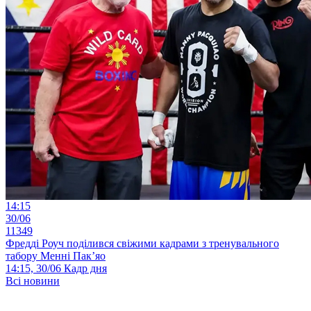
14:15
30/06
11349
Фредді Роуч поділився свіжими кадрами з тренувального
табору Менні Пак’яо
14:15, 30/06
Кадр дня
Всі новини