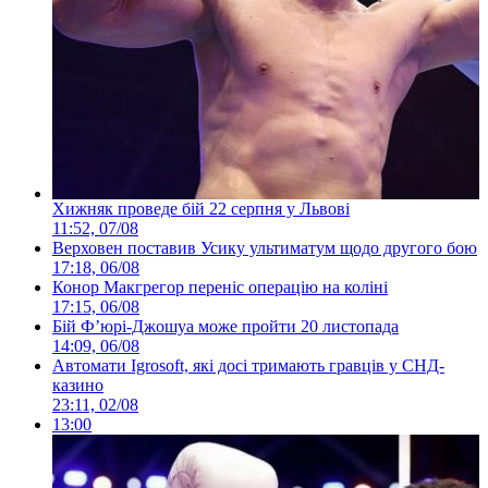
Хижняк проведе бій 22 серпня у Львові
11:52, 07/08
Верховен поставив Усику ультиматум щодо другого бою
17:18, 06/08
Конор Макгрегор переніс операцію на коліні
17:15, 06/08
Бій Ф’юрі-Джошуа може пройти 20 листопада
14:09, 06/08
Автомати Igrosoft, які досі тримають гравців у СНД-
казино
23:11, 02/08
13:00