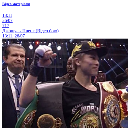
Відео матеріали
13:11
26/07
717
Джошуа - Пренг (Відео бою)
13:11, 26/07