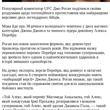
Популярний коментатор UFC Джо Роган поділився своїми
роздумами щодо потенційного протистояння між найкращими
версіями двох легендарних бійців.
Мова йде про 38-річного колишнього чемпіона у двох вагових
категоріях Джона Джонса та чинного лідера дивізіону Алекса
Перейру.
Роган висловив захоплення формою, яку демонструє
бразилець протягом останніх років. Він відзначив низку
переконливих перемог Перейри над топовими суперниками,
що зробило його одним із найнебезпечніших ударників в
історії змішаних єдиноборств.
На думку експерта, версія Перейри, яка домінує в октагоні
сьогодні, могла б створити неймовірну конкуренцію навіть
«найкращій версії» Джона Джонса. Роган вважає, що такий
поєдинок став би справжнім святом для всіх шанувальників
бойових мистецтв.
«Той Алекс, який переміг Магомеда Анкалаєва, той Алекс,
який нокаутував Іржі Прохазку, розправлявся з кожним
суперником, той Алекс, який здолав Джамала Гілла, — такий