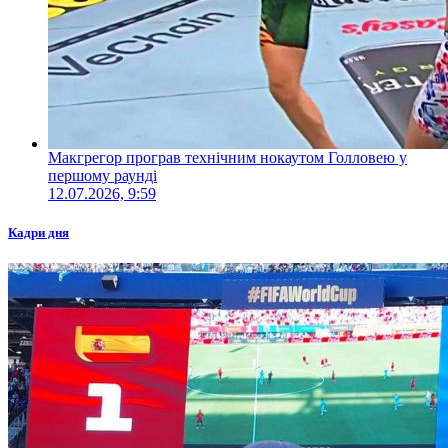
Макгрегор програв технічним нокаутом Голловею у
першому раунді
12.07.2026, 9:59
Кадри дня