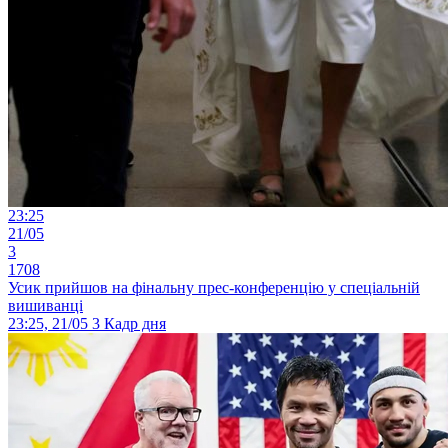
23:25
21/05
3
1708
Усик прийшов на фінальну прес-конференцію у спеціальній
вишиванці
23:25, 21/05
3
Кадр дня