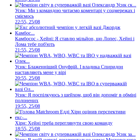
Усик: Ми з командою читаємо коментарі у соцмережах і
сміємось
22:55, 25/08
Камбосос - Хейні: Я ставлю мільйон, що Лопес, Хейні і
Лома тебе поб'ють
21:55, 25/08
Усик: Блаженніший Онуфрій. І владика Спиридон
наставляють мене у вірі
20:55, 25/08
Усик: Я поспілкуюсь з шейхом, щоб він допоміг в обміні
полонених
19:55, 25/08
Хірн: Хейні треба переглянути свою команду
18:55, 25/08
Усик: В моїй церкві документально немає Московського