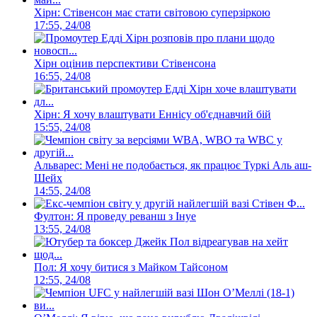
Хірн: Стівенсон має стати світовою суперзіркою
17:55, 24/08
Хірн оцінив перспективи Стівенсона
16:55, 24/08
Хірн: Я хочу влаштувати Еннісу об'єднавчий бій
15:55, 24/08
Альварес: Мені не подобається, як працює Туркі Аль аш-
Шейх
14:55, 24/08
Фултон: Я проведу реванш з Інуе
13:55, 24/08
Пол: Я хочу битися з Майком Тайсоном
12:55, 24/08