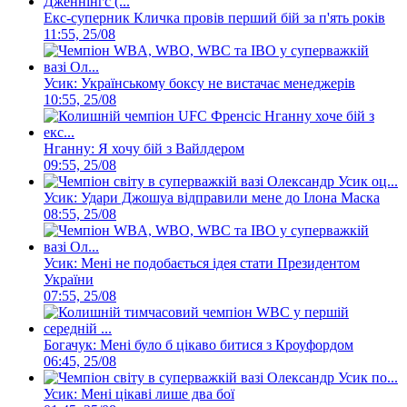
Екс-суперник Кличка провів перший бій за п'ять років
11:55, 25/08
Усик: Українському боксу не вистачає менеджерів
10:55, 25/08
Нганну: Я хочу бій з Вайлдером
09:55, 25/08
Усик: Удари Джошуа відправили мене до Ілона Маска
08:55, 25/08
Усик: Мені не подобається ідея стати Президентом
України
07:55, 25/08
Богачук: Мені було б цікаво битися з Кроуфордом
06:45, 25/08
Усик: Мені цікаві лише два бої