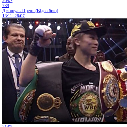
26/07
739
Джошуа - Пренг (Відео бою)
13:11, 26/07
21:05