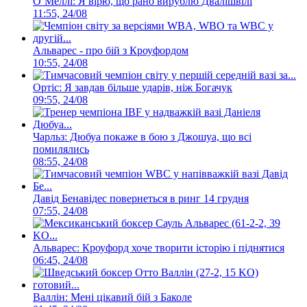
О’Меллі: Я вірю, що рано вирублю Двалішвілі
11:55, 24/08
Альварес - про бій з Кроуфордом
10:55, 24/08
Ортіс: Я завдав більше ударів, ніж Богачук
09:55, 24/08
Чарльз: Дюбуа покаже в бою з Джошуа, що всі
помилялись
08:55, 24/08
Давід Бенавідес повернеться в ринг 14 грудня
07:55, 24/08
Альварес: Кроуфорд хоче творити історію і піднятися
06:45, 24/08
Валлін: Мені цікавий бій з Баколе