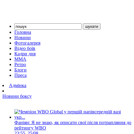
Головна
Новини
Фотогалерея
Відео боїв
Кадри дня
ММА
Ретро
Блоги
Преса
Адмінка
Новини боксу
Фаніян: Я не знаю, як описати свої після потрапляння до
рейтингу WBO
23:55, 25/08