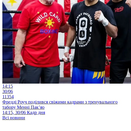
14:15
30/06
11354
Фредді Роуч поділився свіжими кадрами з тренувального
табору Менні Пак’яо
14:15, 30/06
Кадр дня
Всі новини