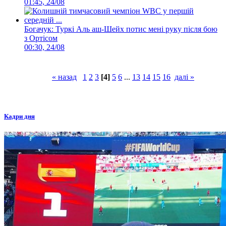
01:45, 24/08
Богачук: Туркі Аль аш-Шейх потис мені руку після бою
з Ортісом
00:30, 24/08
« назад
1
2
3
[4]
5
6
...
13
14
15
16
далі »
Кадри дня