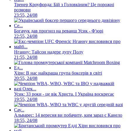
Тренер Кроуфорда: Бій з Головкіним? Це порожні
розмови
23:55, 24/08
Богачук дав прогноз на реванш Усик - Ф'юрі
22:55, 24/08
Нганну: Тайсон надере дупу Полу
21:55, 24/08
Хірн: В нас найкраща група боксерів в світі
20:55, 24/08
Усик: 33 роки - це вік Христа. І Україна воскресає
19:55, 24/08
Альварес: 14 вересня ви побачите, ким зараз є Канело
18:55, 24/08