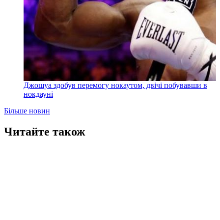
Джошуа здобув перемогу нокаутом, двічі побувавши в
нокдауні
Більше новин
Читайте також