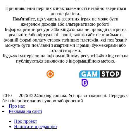
При виявленні перших ознак залежності негайно зверніться
до спеціаліста.
Пам'ятайте, що участь в азартних іграх не може бути
джерелом доходів або альтернативою роботі.
Інформаційний ресурс 24boxing.com.ua не проводить ігри на
реальні та/або віртуальні гроші, також сайт не приймає в
жодній формі оплату ставок та/інших платежів, які пов’язані/
можуть бути пов’язані з азартними іграми, букмекерами або
тоталізаторами.
Будь-які матеріали на інформаційному ресурсі 24boxing.com.ua
публікуються виключно з інформаційною метою.
2010 — 2026 ©
24boxing.com.ua.
Усi права захищенi. Передрук
без гіперпосилання суворо заборонений
Про нас
Реклама на сайті
Про проект
Написати в редакцію