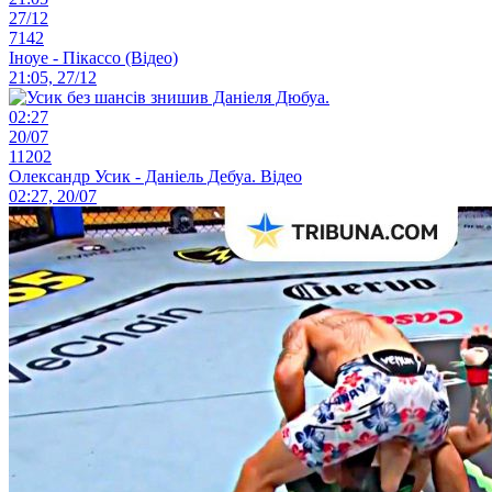
27/12
7142
Іноуе - Пікассо (Відео)
21:05, 27/12
02:27
20/07
11202
Олександр Усик - Даніель Дебуа. Відео
02:27, 20/07