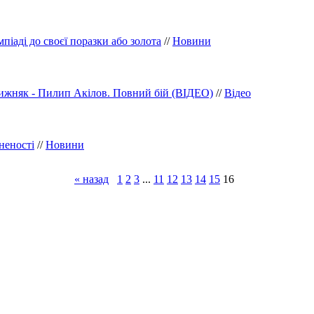
піаді до своєї поразки або золота
//
Новини
Хижняк - Пилип Акілов. Повний бій (ВІДЕО)
//
Відео
неності
//
Новини
« назад
1
2
3
...
11
12
13
14
15
16