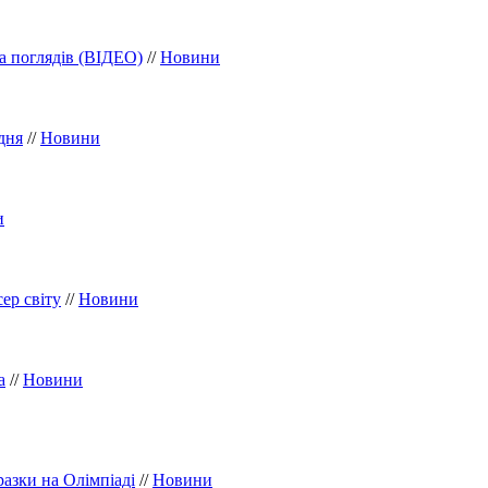
а поглядів (ВІДЕО)
//
Новини
дня
//
Новини
и
ер світу
//
Новини
а
//
Новини
азки на Олімпіаді
//
Новини