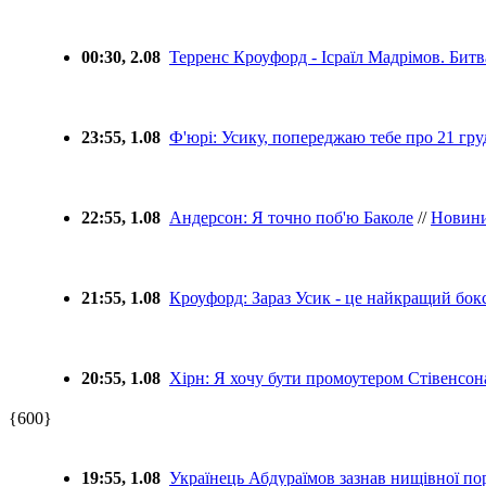
00:30, 2.08
Терренс Кроуфорд - Ісраїл Мадрімов. Битв
23:55, 1.08
Ф'юрі: Усику, попереджаю тебе про 21 гру
22:55, 1.08
Андерсон: Я точно поб'ю Баколе
//
Новин
21:55, 1.08
Кроуфорд: Зараз Усик - це найкращий бокс
20:55, 1.08
Хірн: Я хочу бути промоутером Стівенсон
{600}
19:55, 1.08
Українець Абдураїмов зазнав нищівної пор