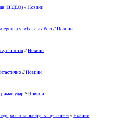
дів (ВІДЕО)
//
Новини
уперника у всіх фазах бою
//
Новини
те, що хотів
//
Новини
антастично
//
Новини
тримав удар
//
Новини
і росіян та білорусів - це ганьба
//
Новини