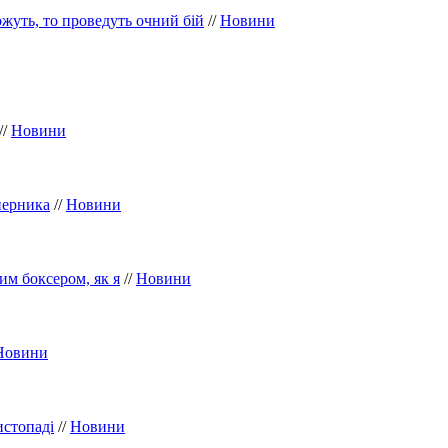
жуть, то проведуть очний бій
//
Новини
//
Новини
перника
//
Новини
им боксером, як я
//
Новини
Новини
истопаді
//
Новини