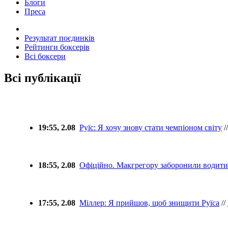
Блоги
Преса
Результат поєдинків
Рейтинги боксерів
Всі боксери
Всі публікації
19:55, 2.08
Руїс: Я хочу знову стати чемпіоном світу
/
18:55, 2.08
Офіційно. Макгрегору заборонили водити 
17:55, 2.08
Міллер: Я прийшов, щоб знищити Руїса
//