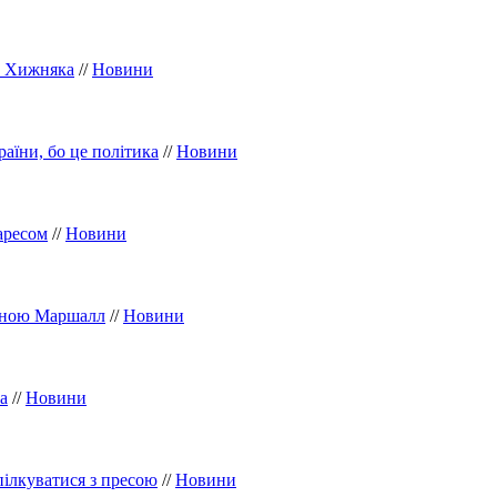
ти Хижняка
//
Новини
аїни, бо це політика
//
Новини
аресом
//
Новини
анною Маршалл
//
Новини
а
//
Новини
ілкуватися з пресою
//
Новини