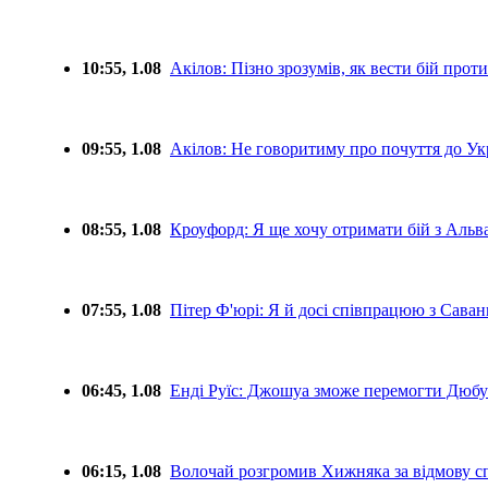
10:55, 1.08
Акілов: Пізно зрозумів, як вести бій про
09:55, 1.08
Акілов: Не говоритиму про почуття до Укр
08:55, 1.08
Кроуфорд: Я ще хочу отримати бій з Альв
07:55, 1.08
Пітер Ф'юрі: Я й досі співпрацюю з Сав
06:45, 1.08
Енді Руїс: Джошуа зможе перемогти Дюбу
06:15, 1.08
Волочай розгромив Хижняка за відмову сп