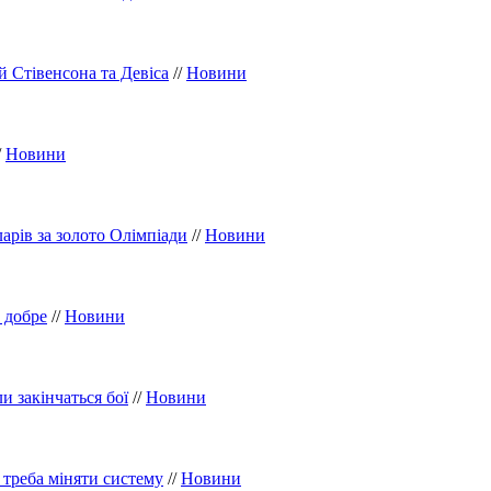
й Стівенсона та Девіса
//
Новини
/
Новини
арів за золото Олімпіади
//
Новини
 добре
//
Новини
и закінчаться бої
//
Новини
 треба міняти систему
//
Новини