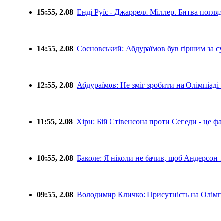
15:55, 2.08
Енді Руїс - Джаррелл Міллер. Битва погля
14:55, 2.08
Сосновський: Абдураїмов був гіршим за с
12:55, 2.08
Абдураїмов: Не зміг зробити на Олімпіаді 
11:55, 2.08
Хірн: Бій Стівенсона проти Сепеди - це ф
10:55, 2.08
Баколе: Я ніколи не бачив, щоб Андерсон 
09:55, 2.08
Володимир Кличко: Присутність на Олімпіад