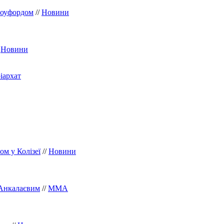
роуфордом
//
Новини
/
Новини
ом у Колізеї
//
Новини
 Анкалаєвим
//
ММА