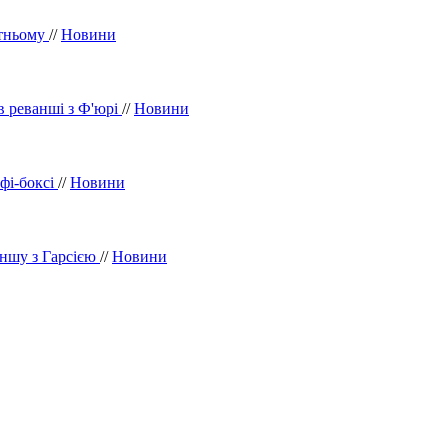
утньому
//
Новини
в реванші з Ф'юрі
//
Новини
фі-боксі
//
Новини
аншу з Гарсією
//
Новини