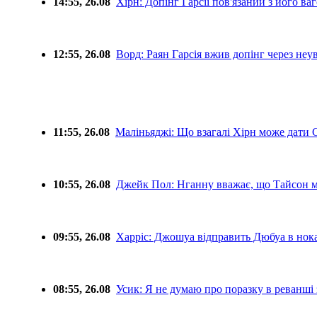
14:55, 26.08
Хірн: Допінг Гарсії пов'язаний з його ва
12:55, 26.08
Ворд: Раян Гарсія вжив допінг через неу
11:55, 26.08
Маліньяджі: Що взагалі Хірн може дати 
10:55, 26.08
Джейк Пол: Нганну вважає, що Тайсон м
09:55, 26.08
Харріс: Джошуа відправить Дюбуа в нок
08:55, 26.08
Усик: Я не думаю про поразку в реванші