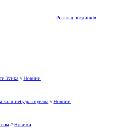
Розклад поєдинків
оти Усика
//
Новини
а коли-небудь існувала
//
Новини
есом
//
Новини