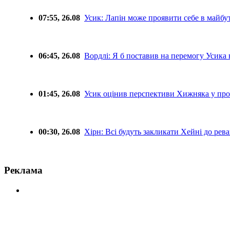
07:55, 26.08
Усик: Лапін може проявити себе в майб
06:45, 26.08
Вордлі: Я б поставив на перемогу Усика 
01:45, 26.08
Усик оцінив перспективи Хижняка у про
00:30, 26.08
Хірн: Всі будуть закликати Хейні до рев
Реклама