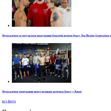
Фотогалерея та результати зважування боксерів вечора боксу Top Boxing Generation 
Фотогалерея тренування перед великим вечором боксу у Києві
всі фото