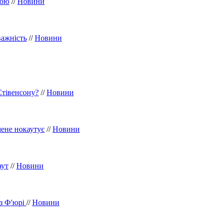
гою
//
Новини
важність
//
Новини
Стівенсону?
//
Новини
ене нокаутує
//
Новини
аут
//
Новини
 з Ф'юрі
//
Новини