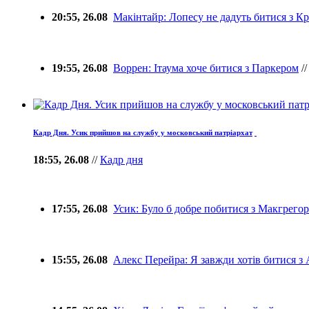
20:55, 26.08
Макінтайр: Лопесу не дадуть битися з К
19:55, 26.08
Воррен: Ітаума хоче битися з Паркером
/
Кадр Дня. Усик прийшов на службу у московський патріархат
18:55, 26.08
//
Кадр дня
17:55, 26.08
Усик: Було б добре побитися з Макгрегор
15:55, 26.08
Алекс Перейра: Я завжди хотів битися з