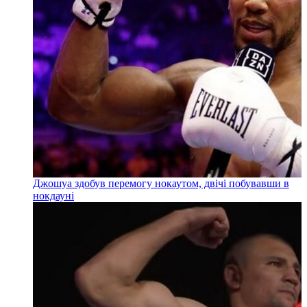
Джошуа здобув перемогу нокаутом, двічі побувавши в
нокдауні