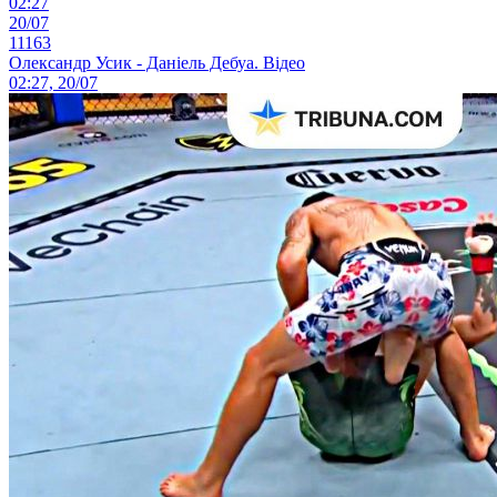
02:27
20/07
11163
Олександр Усик - Даніель Дебуа. Відео
02:27, 20/07