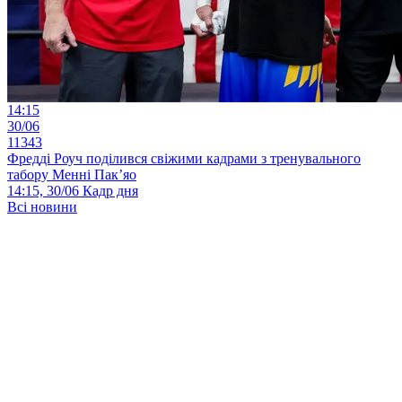
14:15
30/06
11343
Фредді Роуч поділився свіжими кадрами з тренувального
табору Менні Пак’яо
14:15, 30/06
Кадр дня
Всі новини