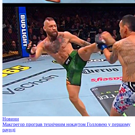
Новини
Макгрегор програв технічним нокаутом Голловею у першому
раунді