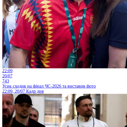
22:09
20/07
743
Усик сходив на фінал ЧС-2026 та виставив фото
22:09, 20/07
Кадр дня