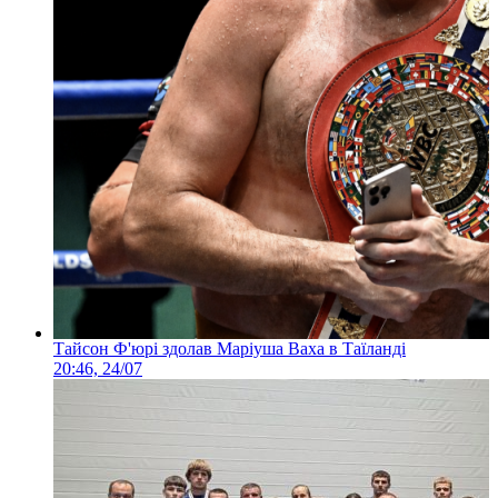
Тайсон Ф'юрі здолав Маріуша Ваха в Таїланді
20:46, 24/07