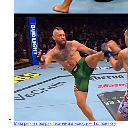
Макгрегор програв технічним нокаутом Голловею у