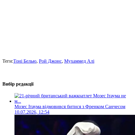
Теги:
Тоні Белью
,
Рой Джонс
,
Мухаммед Алі
Вибір редакції
Мозес Ітаума відмовився битися з Френком Санчесом
10.07.2026, 12:54