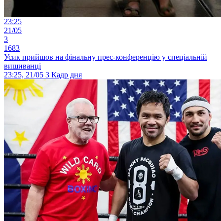
23:25
21/05
3
1683
Усик прийшов на фінальну прес-конференцію у спеціальній
вишиванці
23:25, 21/05
3
Кадр дня