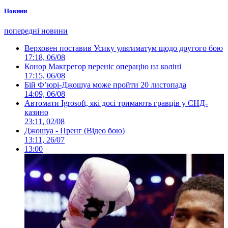
Новини
попередні новини
Верховен поставив Усику ультиматум щодо другого бою
17:18, 06/08
Конор Макгрегор переніс операцію на коліні
17:15, 06/08
Бій Ф’юрі-Джошуа може пройти 20 листопада
14:09, 06/08
Автомати Igrosoft, які досі тримають гравців у СНД-
казино
23:11, 02/08
Джошуа - Пренг (Відео бою)
13:11, 26/07
13:00