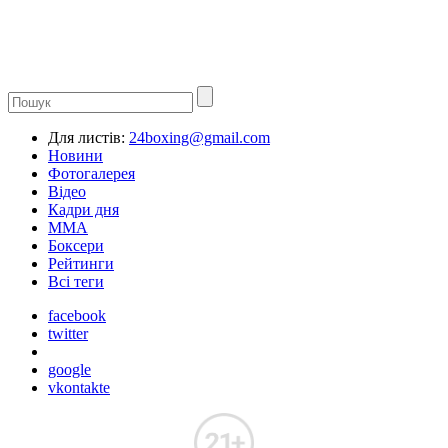
Для листів:
24boxing@gmail.com
Новини
Фотогалерея
Відео
Кадри дня
ММА
Боксери
Рейтинги
Всі теги
facebook
twitter
google
vkontakte