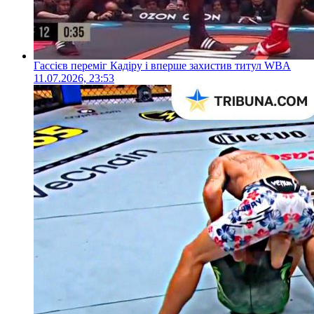
Гассієв переміг Кадіру і вперше захистив титул WBA
11.07.2026, 23:53