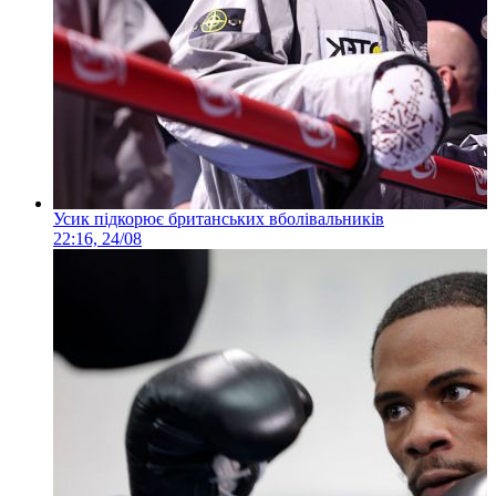
Усик підкорює британських вболівальників
22:16, 24/08