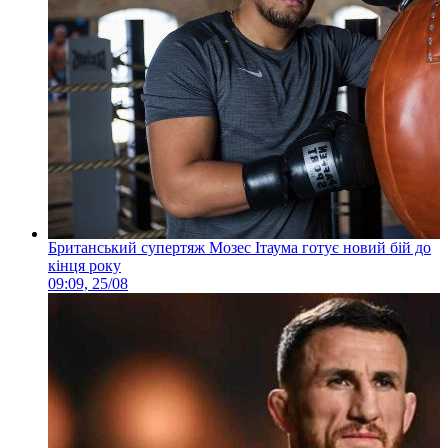
Британський супертяж Мозес Ітаума готує новий бій до
кінця року
09:09, 25/08