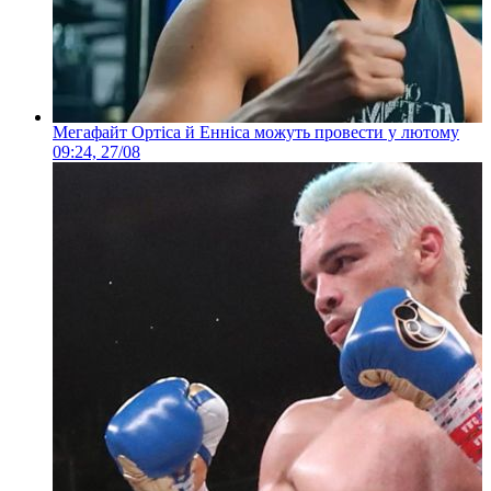
Мегафайт Ортіса й Енніса можуть провести у лютому
09:24, 27/08