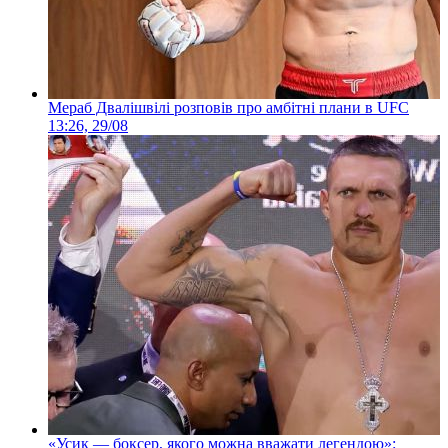
Мераб Двалішвілі розповів про амбітні плани в UFC
13:26, 29/08
«Усик — боксер, якого можна вважати легендою»: