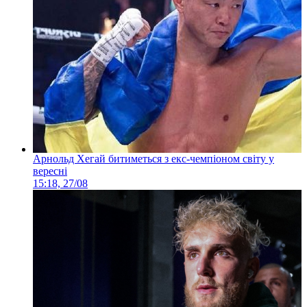
Арнольд Хегай битиметься з екс-чемпіоном світу у
вересні
15:18, 27/08