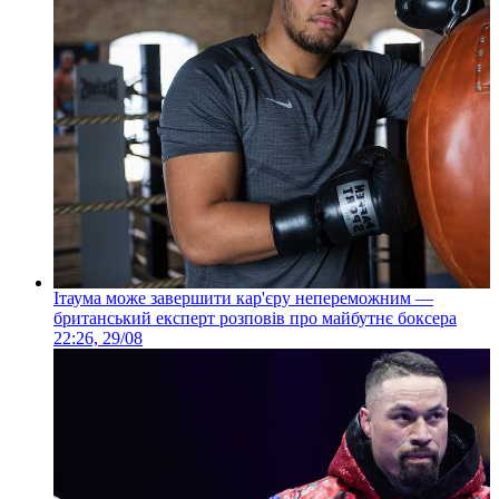
Ітаума може завершити кар'єру непереможним —
британський експерт розповів про майбутнє боксера
22:26, 29/08