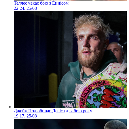
Теллес чекає бою з Еннісом
22:24, 25/08
Джейк Пол обирає Девіса для бою року
19:17, 25/08