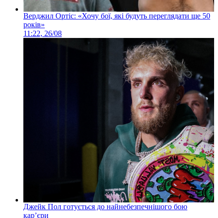
Верджил Ортіс: «Хочу бої, які будуть переглядати ще 50
років»
11:22, 26/08
Джейк Пол готується до найнебезпечнішого бою
кар’єри