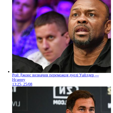
Рой Джонс визначив переможця дуелі Уайлдер —
Нганну
13:25, 25/08