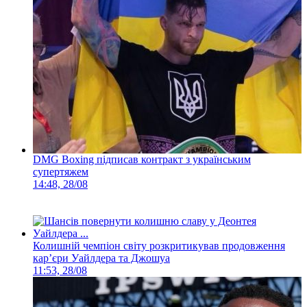
DMG Boxing підписав контракт з українським
супертяжем
14:48, 28/08
Колишній чемпіон світу розкритикував продовження
кар’єри Уайлдера та Джошуа
11:53, 28/08