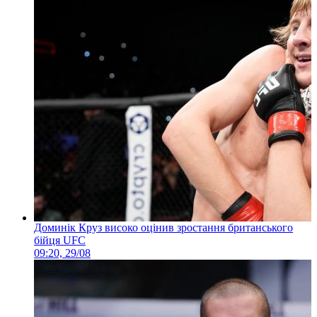
Доминік Круз високо оцінив зростання британського
бійця UFC
09:20, 29/08