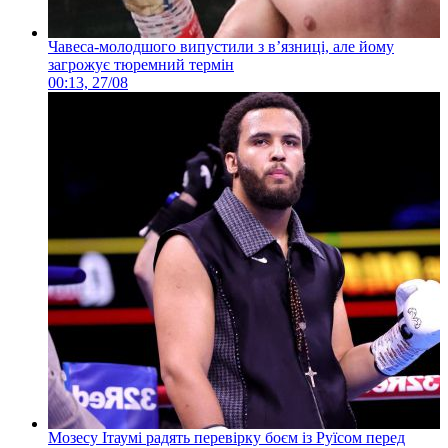
Чавеса-молодшого випустили з в’язниці, але йому
загрожує тюремний термін
00:13, 27/08
Мозесу Ітаумі радять перевірку боєм із Руїсом перед