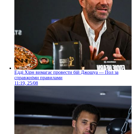
Едді Хірн вимагає провести бій Джошуа — Пол за
справжніми правилами
11:19, 25/08