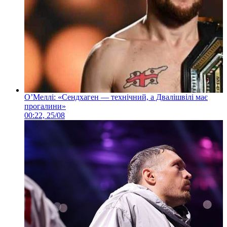
О’Меллі: «Сендхаген — технічний, а Двалішвілі має
прогалини»
00:22, 25/08