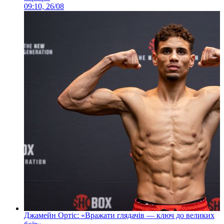
09:10, 26/08
Джамейн Ортіс: «Вражати глядачів — ключ до великих