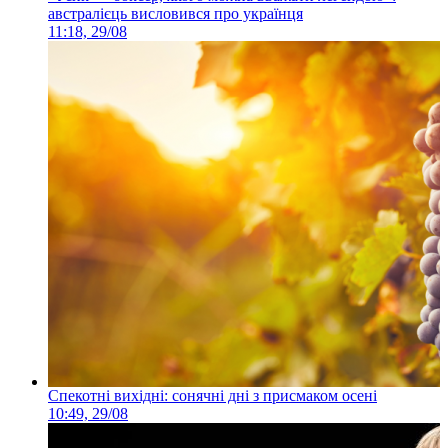
австралієць висловився про українця
11:18, 29/08
Спекотні вихідні: сонячні дні з присмаком осені
10:49, 29/08