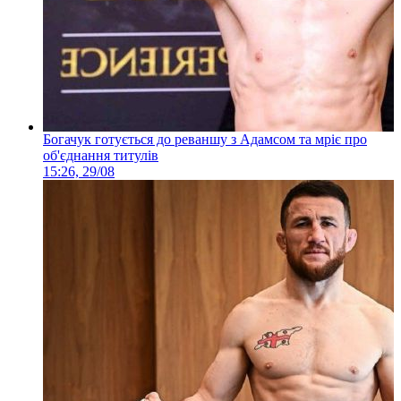
Богачук готується до реваншу з Адамсом та мріє про
об'єднання титулів
15:26, 29/08