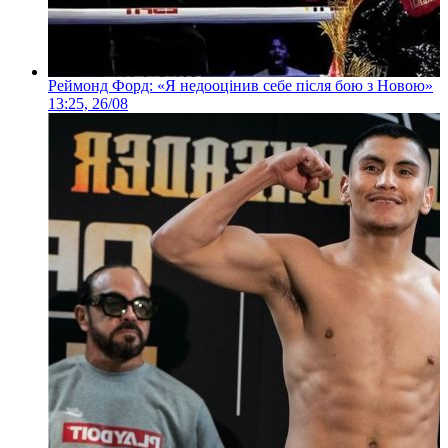
Реймонд Форд: «Я недооцінив себе після бою з Новою»
13:25, 26/08