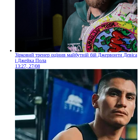
Зірковий тренер оцінив майбутній бій Джервонти Девіса
і Джейка Пола
13:27, 27/08