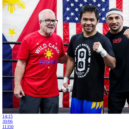
14:15
30/06
11350