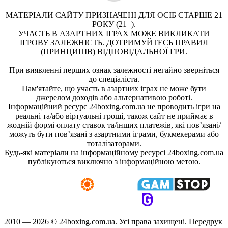
МАТЕРІАЛИ САЙТУ ПРИЗНАЧЕНІ ДЛЯ ОСІБ СТАРШЕ 21
РОКУ (21+).
УЧАСТЬ В АЗАРТНИХ ІГРАХ МОЖЕ ВИКЛИКАТИ
ІГРОВУ ЗАЛЕЖНІСТЬ. ДОТРИМУЙТЕСЬ ПРАВИЛ
(ПРИНЦИПІВ) ВІДПОВІДАЛЬНОЇ ГРИ.
При виявленні перших ознак залежності негайно зверніться
до спеціаліста.
Пам'ятайте, що участь в азартних іграх не може бути
джерелом доходів або альтернативою роботі.
Інформаційний ресурс 24boxing.com.ua не проводить ігри на
реальні та/або віртуальні гроші, також сайт не приймає в
жодній формі оплату ставок та/інших платежів, які пов’язані/
можуть бути пов’язані з азартними іграми, букмекерами або
тоталізаторами.
Будь-які матеріали на інформаційному ресурсі 24boxing.com.ua
публікуються виключно з інформаційною метою.
2010 — 2026 ©
24boxing.com.ua.
Усi права захищенi. Передрук