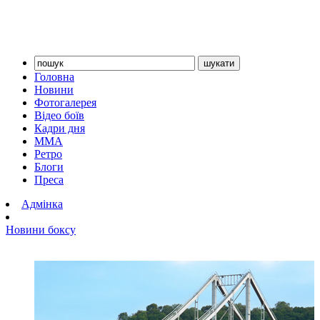
Головна
Новини
Фотогалерея
Відео боїв
Кадри дня
ММА
Ретро
Блоги
Преса
Адмінка
Новини боксу