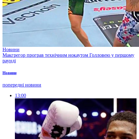
Новини
Макгрегор програв технічним нокаутом Голловею у першому
раунді
Новини
попередні новини
13:00