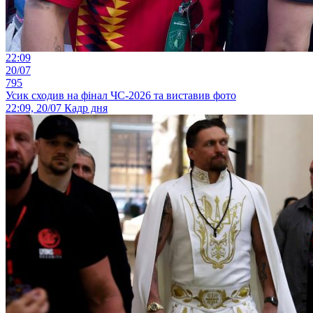
22:09
20/07
795
Усик сходив на фінал ЧС-2026 та виставив фото
22:09, 20/07
Кадр дня