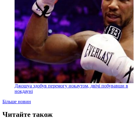
Джошуа здобув перемогу нокаутом, двічі побувавши в
нокдауні
Більше новин
Читайте також