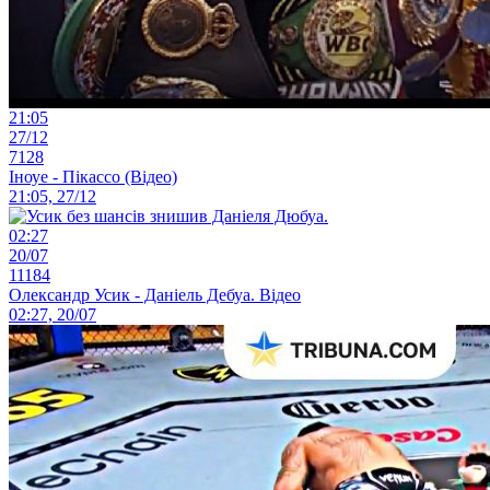
21:05
27/12
7128
Іноуе - Пікассо (Відео)
21:05, 27/12
02:27
20/07
11184
Олександр Усик - Даніель Дебуа. Відео
02:27, 20/07