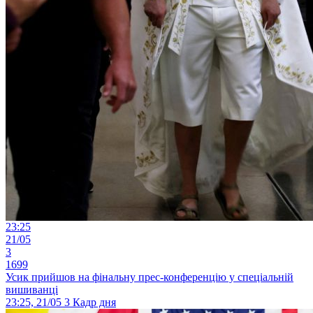
23:25
21/05
3
1699
Усик прийшов на фінальну прес-конференцію у спеціальній
вишиванці
23:25, 21/05
3
Кадр дня