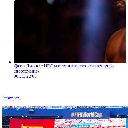
Джон Джонс: «UFC має змінити своє ставлення до
спортсменів»
00:21, 22/08
Кадри дня