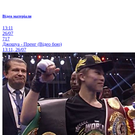
Відео матеріали
13:11
26/07
717
Джошуа - Пренг (Відео бою)
13:11, 26/07