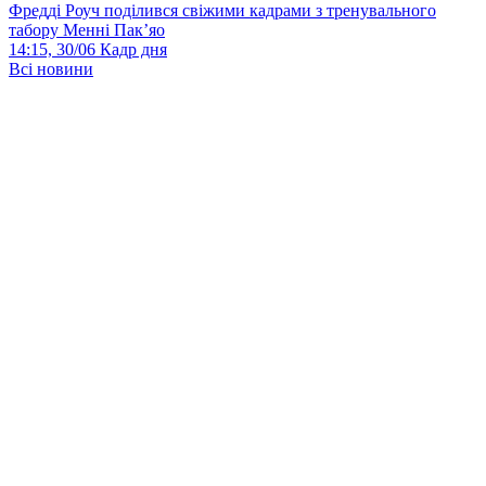
Фредді Роуч поділився свіжими кадрами з тренувального
табору Менні Пак’яо
14:15, 30/06
Кадр дня
Всі новини