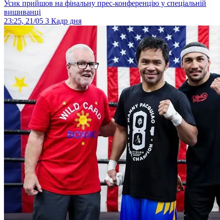
Усик прийшов на фінальну прес-конференцію у спеціальній
вишиванці
23:25, 21/05
3
Кадр дня