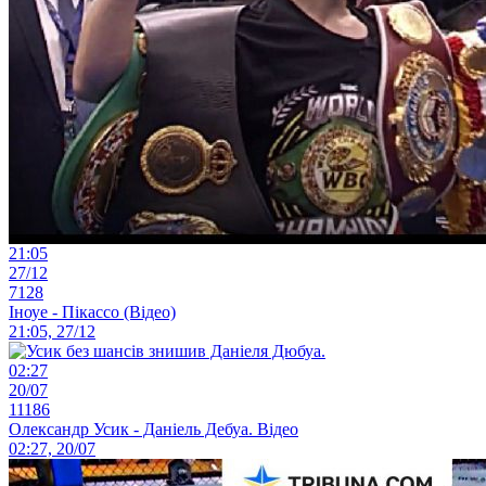
21:05
27/12
7128
Іноуе - Пікассо (Відео)
21:05, 27/12
02:27
20/07
11186
Олександр Усик - Даніель Дебуа. Відео
02:27, 20/07