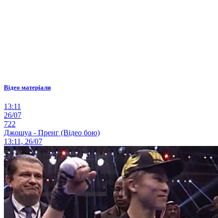
Відео матеріали
13:11
26/07
722
Джошуа - Пренг (Відео бою)
13:11, 26/07