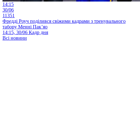
14:15
30/06
11351
Фредді Роуч поділився свіжими кадрами з тренувального
табору Менні Пак’яо
14:15, 30/06
Кадр дня
Всі новини