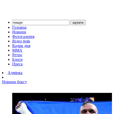
Головна
Новини
Фотогалерея
Відео боїв
Кадри дня
ММА
Ретро
Блоги
Преса
Адмінка
Новини боксу