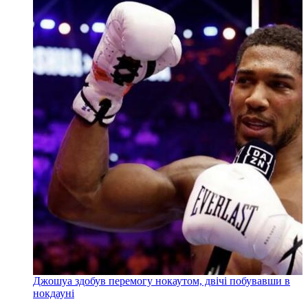
Джошуа здобув перемогу нокаутом, двічі побувавши в
нокдауні