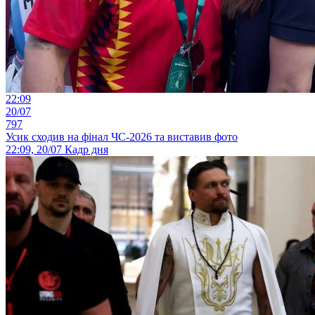
22:09
20/07
797
Усик сходив на фінал ЧС-2026 та виставив фото
22:09, 20/07
Кадр дня