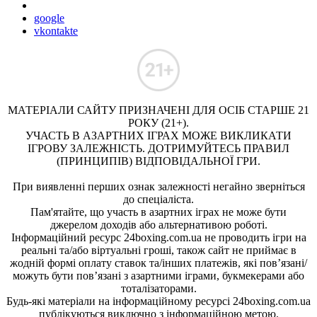
google
vkontakte
МАТЕРІАЛИ САЙТУ ПРИЗНАЧЕНІ ДЛЯ ОСІБ СТАРШЕ 21
РОКУ (21+).
УЧАСТЬ В АЗАРТНИХ ІГРАХ МОЖЕ ВИКЛИКАТИ
ІГРОВУ ЗАЛЕЖНІСТЬ. ДОТРИМУЙТЕСЬ ПРАВИЛ
(ПРИНЦИПІВ) ВІДПОВІДАЛЬНОЇ ГРИ.
При виявленні перших ознак залежності негайно зверніться
до спеціаліста.
Пам'ятайте, що участь в азартних іграх не може бути
джерелом доходів або альтернативою роботі.
Інформаційний ресурс 24boxing.com.ua не проводить ігри на
реальні та/або віртуальні гроші, також сайт не приймає в
жодній формі оплату ставок та/інших платежів, які пов’язані/
можуть бути пов’язані з азартними іграми, букмекерами або
тоталізаторами.
Будь-які матеріали на інформаційному ресурсі 24boxing.com.ua
публікуються виключно з інформаційною метою.