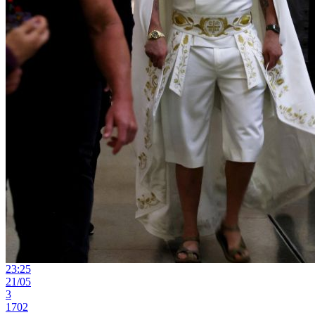
23:25
21/05
3
1702