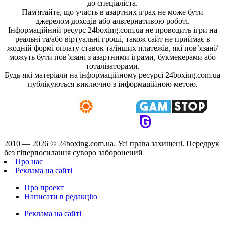
до спеціаліста.
Пам'ятайте, що участь в азартних іграх не може бути
джерелом доходів або альтернативою роботі.
Інформаційний ресурс 24boxing.com.ua не проводить ігри на
реальні та/або віртуальні гроші, також сайт не приймає в
жодній формі оплату ставок та/інших платежів, які пов’язані/
можуть бути пов’язані з азартними іграми, букмекерами або
тоталізаторами.
Будь-які матеріали на інформаційному ресурсі 24boxing.com.ua
публікуються виключно з інформаційною метою.
2010 — 2026 ©
24boxing.com.ua.
Усi права захищенi. Передрук
без гіперпосилання суворо заборонений
Про нас
Реклама на сайті
Про проект
Написати в редакцію
Реклама на сайті