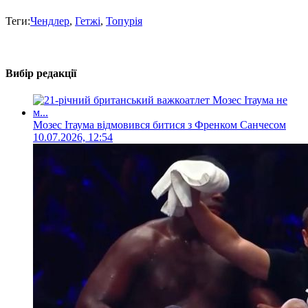
Теги:
Чендлер
,
Гетжі
,
Топурія
Вибір редакції
Мозес Ітаума відмовився битися з Френком Санчесом
10.07.2026, 12:54