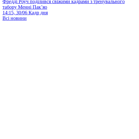
Фредді Роуч поділився свіжими кадрами з тренувального
табору Менні Пак’яо
14:15, 30/06
Кадр дня
Всі новини