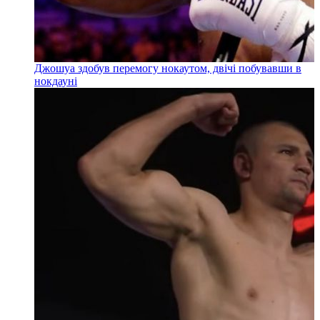
Джошуа здобув перемогу нокаутом, двічі побувавши в
нокдауні