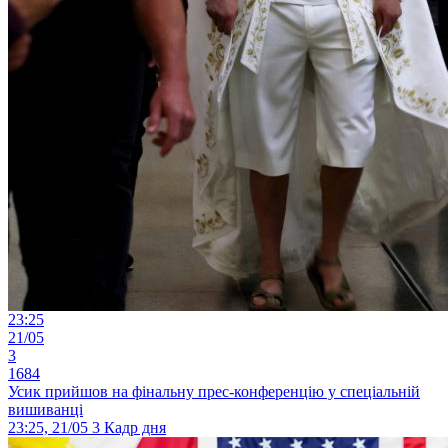
23:25
21/05
3
1684
Усик прийшов на фінальну прес-конференцію у спеціальній
вишиванці
23:25, 21/05
3
Кадр дня