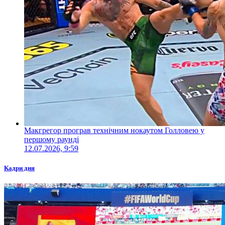
Макгрегор програв технічним нокаутом Голловею у
першому раунді
12.07.2026, 9:59
Кадри дня