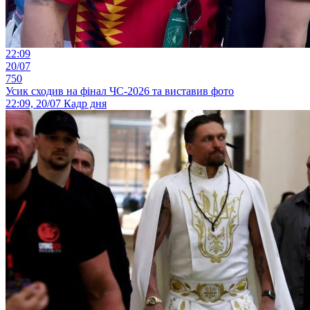
22:09
20/07
750
Усик сходив на фінал ЧС-2026 та виставив фото
22:09, 20/07
Кадр дня