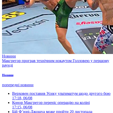
Новини
Макгрегор програв технічним нокаутом Голловею у першому
раунді
Новини
попередні новини
Верховен поставив Усику ультиматум щодо другого бою
17:18, 06/08
Конор Макгрегор переніс операцію на коліні
17:15, 06/08
Бій Ф’юрі-Джошуа може пройти 20 листопада