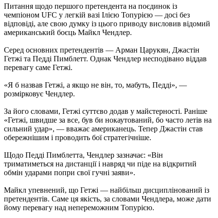
Питання щодо першого претендента на поєдинок із
чемпіоном UFC у легкій вазі Ілією Топурією — досі без
відповіді, але свою думку із цього приводу висловив відомий
американський боєць Майкл Чендлер.
Серед основних претендентів — Арман Царукян, Джастін
Гетжі та Педді Пимблетт. Однак Чендлер несподівано віддав
перевагу саме Гетжі.
«Я б назвав Гетжі, а якщо не він, то, мабуть, Педді», —
розмірковує Чендлер.
За його словами, Гетжі суттєво додав у майстерності. Раніше
«Гетжі, швидше за все, був би нокаутований, бо часто летів на
сильний удар», — вважає американець. Тепер Джастін став
обережнішим і проводить бої стратегічніше.
Щодо Педді Пимблетта, Чендлер зазначає: «Він
триматиметься на дистанції і навряд чи піде на відкритий
обмін ударами попри свої гучні заяви».
Майкл упевнений, що Гетжі — найбільш дисциплінований із
претендентів. Саме ця якість, за словами Чендлера, може дати
йому перевагу над непереможним Топурією.