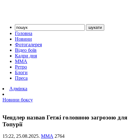
Головна
Новини
Фотогалерея
Відео боїв
Кадри дня
ММА
Ретро
Блоги
Преса
Адмінка
Новини боксу
Чендлер назвав Гетжі головною загрозою для
Топурії
15:22,
25.08.2025.
ММА
2764