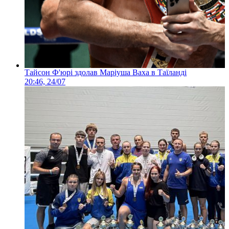
Тайсон Ф'юрі здолав Маріуша Ваха в Таїланді
20:46, 24/07