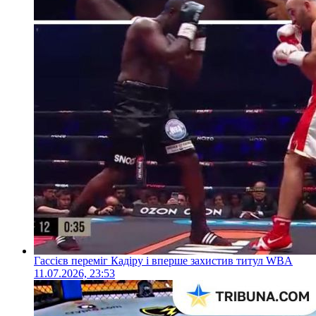
Гассієв переміг Кадіру і вперше захистив титул WBA
11.07.2026, 23:53