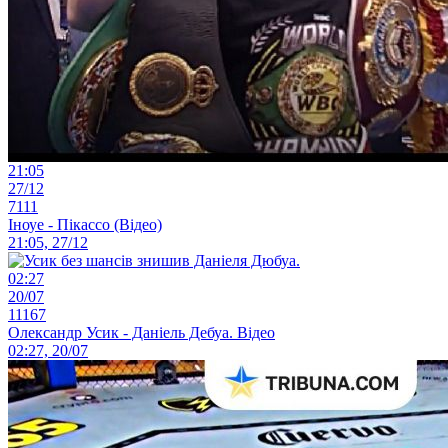
21:05
27/12
7111
Іноуе - Пікассо (Відео)
21:05, 27/12
02:27
20/07
11167
Олександр Усик - Даніель Дебуа. Відео
02:27, 20/07