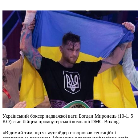
Український боксер надважкої ваги Богдан Миронець (10-1, 5
KO) став бійцем промоутерської компанії DMG Boxing.
«Відомий тим, що як аутсайдер створював сенсаційні