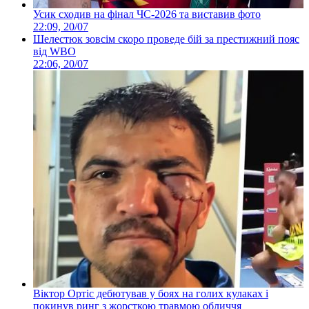
Усик сходив на фінал ЧС-2026 та виставив фото
22:09, 20/07
Шелестюк зовсім скоро проведе бій за престижний пояс
від WBO
22:06, 20/07
Віктор Ортіс дебютував у боях на голих кулаках і
покинув ринг з жорсткою травмою обличчя