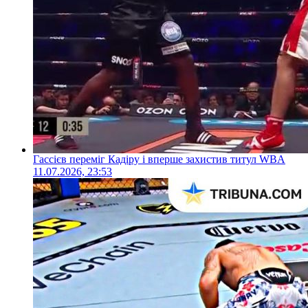
Гассієв переміг Кадіру і вперше захистив титул WBA
11.07.2026, 23:53