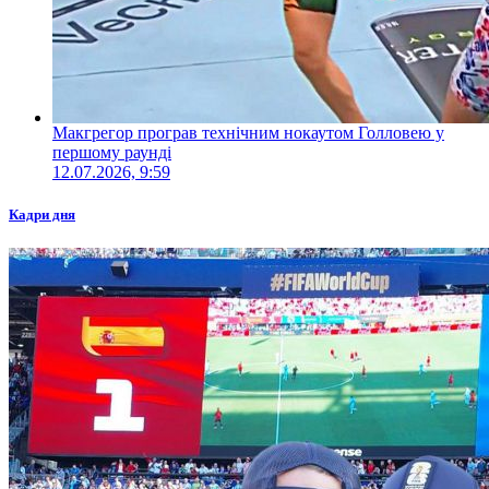
Макгрегор програв технічним нокаутом Голловею у
першому раунді
12.07.2026, 9:59
Кадри дня