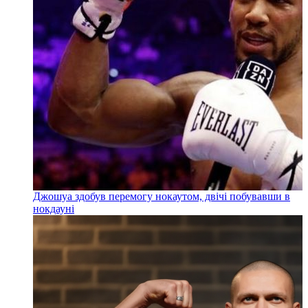
Джошуа здобув перемогу нокаутом, двічі побувавши в
нокдауні