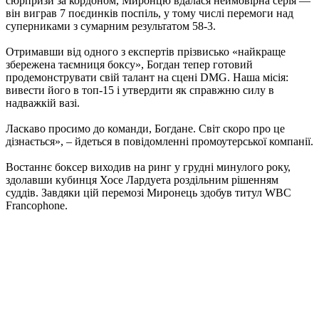
сюрпризи за кордоном, Миронцю вдалася неймовірна серія —
він виграв 7 поєдинків поспіль, у тому числі перемоги над
суперниками з сумарним результатом 58-3.
Отримавши від одного з експертів прізвисько «найкраще
збережена таємниця боксу», Богдан тепер готовий
продемонструвати свій талант на сцені DMG. Наша місія:
вивести його в топ-15 і утвердити як справжню силу в
надважкій вазі.
Ласкаво просимо до команди, Богдане. Світ скоро про це
дізнається», – йдеться в повідомленні промоутерської компанії.
Востаннє боксер виходив на ринг у грудні минулого року,
здолавши кубинця Хосе Лардуета роздільним рішенням
суддів. Завдяки цій перемозі Миронець здобув титул WBC
Francophone.