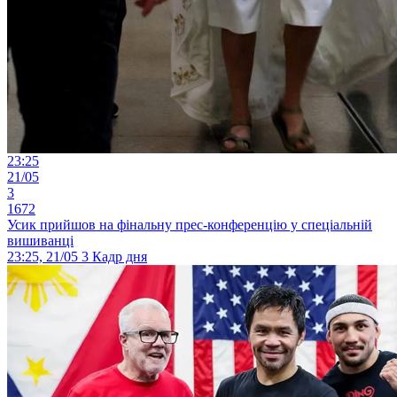
23:25
21/05
3
1672
Усик прийшов на фінальну прес-конференцію у спеціальній
вишиванці
23:25, 21/05
3
Кадр дня