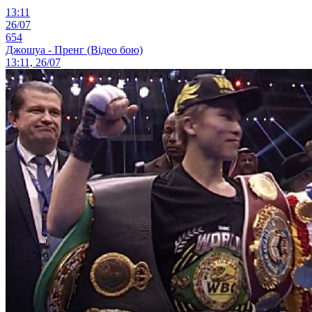
13:11
26/07
654
Джошуа - Пренг (Відео бою)
13:11, 26/07