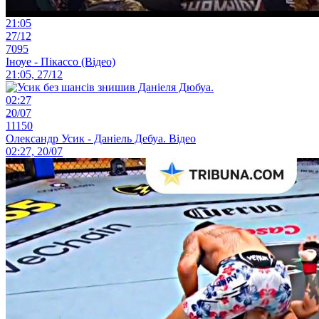
21:05
27/12
7095
Іноуе - Пікассо (Відео)
21:05, 27/12
02:27
20/07
11150
Олександр Усик - Даніель Дебуа. Відео
02:27, 20/07