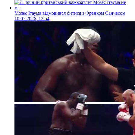
Мозес Ітаума відмовився битися з Френком Санчесом
10.07.2026, 12:54