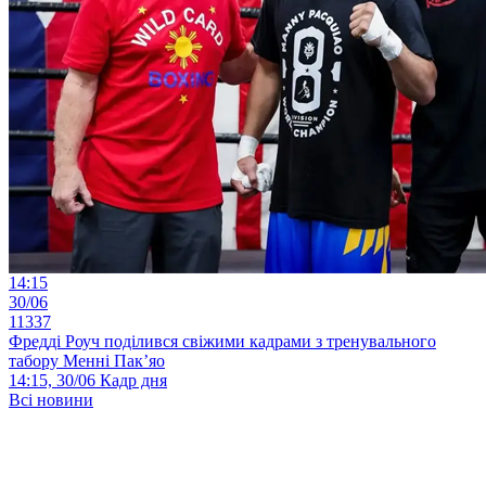
14:15
30/06
11337
Фредді Роуч поділився свіжими кадрами з тренувального
табору Менні Пак’яо
14:15, 30/06
Кадр дня
Всі новини