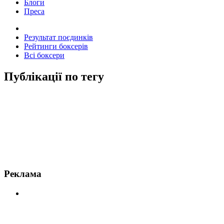
Блоги
Преса
Результат поєдинків
Рейтинги боксерів
Всі боксери
Публікації по тегу
Новини по Макгрегор
Реклама