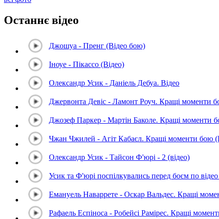
Останнє відео
Джошуа - Пренг (Відео бою)
Іноуе - Пікассо (Відео)
Олександр Усик - Даніель Дебуа. Відео
Джервонта Девіс - Ламонт Роуч. Кращі моменти 
Джозеф Паркер - Мартін Баколе. Кращі моменти 
Чжан Чжилей - Агіт Кабаєл. Кращі моменти бою 
Олександр Усик - Тайсон Ф'юрі - 2 (відео)
Усик та Ф'юрі поспілкувались перед боєм по відео 
Емануель Наваррете - Оскар Вальдес. Кращі мом
Рафаель Еспіноса - Робейсі Рамірес. Кращі момен