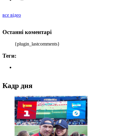
все відео
Останні коментарі
{plugin_lastcomments}
Теги:
Кадр дня