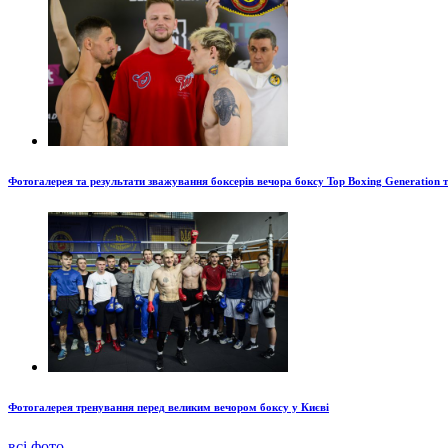
Фотогалерея та результати зважування боксерів вечора боксу Top Boxing Generation 
Фотогалерея тренування перед великим вечором боксу у Києві
всі фото