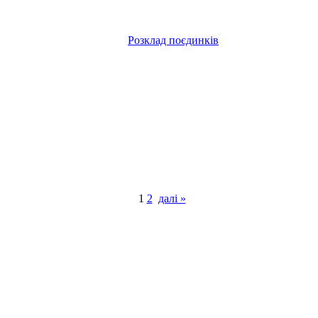
Розклад поєдинків
1
2
далі »