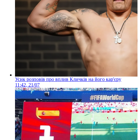
Усик розповів про вплив Кличків на його кар'єру
11:42, 21/07