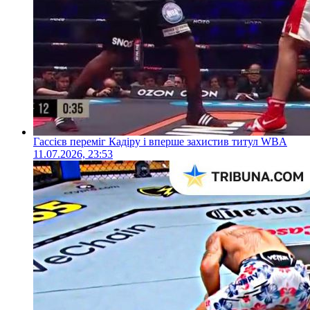
Гассієв переміг Кадіру і вперше захистив титул WBA
11.07.2026, 23:53