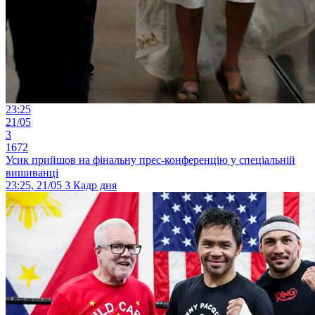
23:25
21/05
3
1672
Усик прийшов на фінальну прес-конференцію у спеціальній
вишиванці
23:25, 21/05
3
Кадр дня