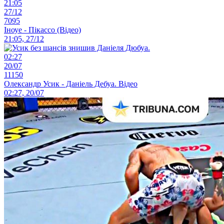
21:05
27/12
7095
Іноуе - Пікассо (Відео)
21:05, 27/12
02:27
20/07
11150
Олександр Усик - Даніель Дебуа. Відео
02:27, 20/07