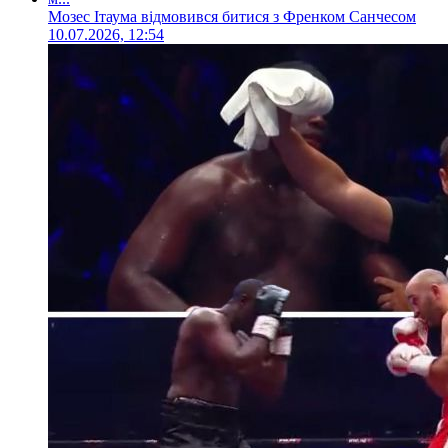
Мозес Ітаума відмовився битися з Френком Санчесом
10.07.2026, 12:54