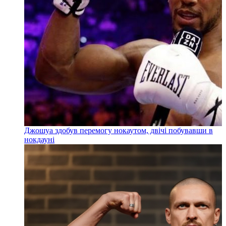
Джошуа здобув перемогу нокаутом, двічі побувавши в
нокдауні