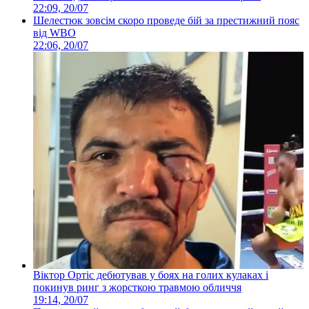
22:09, 20/07
Шелестюк зовсім скоро проведе бій за престижний пояс
від WBO
22:06, 20/07
Віктор Ортіс дебютував у боях на голих кулаках і
покинув ринг з жорсткою травмою обличчя
19:14, 20/07