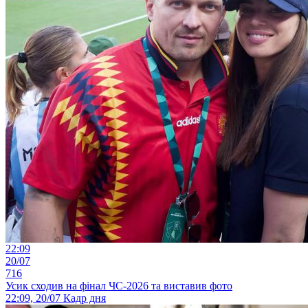
22:09
20/07
716
Усик сходив на фінал ЧС-2026 та виставив фото
22:09, 20/07
Кадр дня