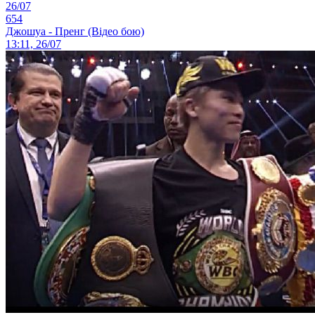
26/07
654
Джошуа - Пренг (Відео бою)
13:11, 26/07