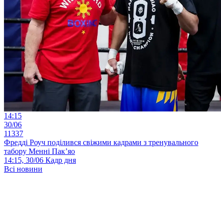
14:15
30/06
11337
Фредді Роуч поділився свіжими кадрами з тренувального
табору Менні Пак’яо
14:15, 30/06
Кадр дня
Всі новини