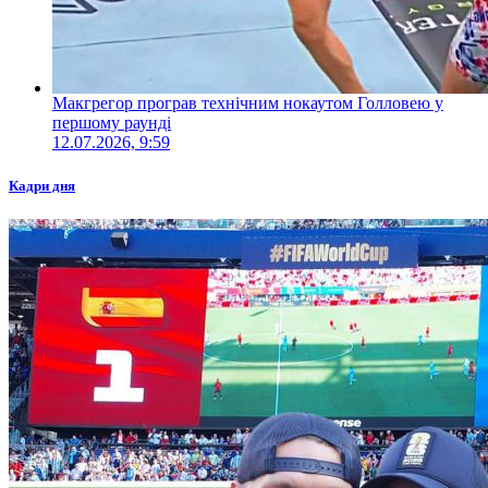
Макгрегор програв технічним нокаутом Голловею у
першому раунді
12.07.2026, 9:59
Кадри дня