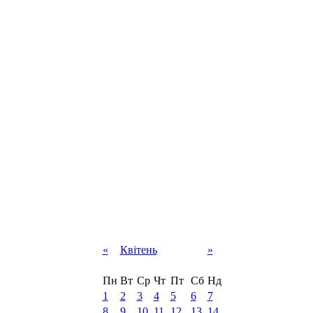
«
Квітень
»
Пн
Вт
Ср
Чт
Пт
Сб
Нд
1
2
3
4
5
6
7
8
9
10
11
12
13
14