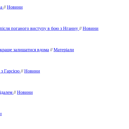
ка
//
Новини
 після поганого виступу в бою з Нганну
//
Новини
: краще залишатися вдома
//
Матеріали
 з Гарсією
//
Новини
відалем
//
Новини
и