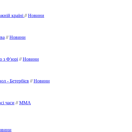
ожній країні
//
Новини
єва
//
Новини
ю з Ф'юрі
//
Новини
ол - Бетербієв
//
Новини
сі часи
//
ММА
овини