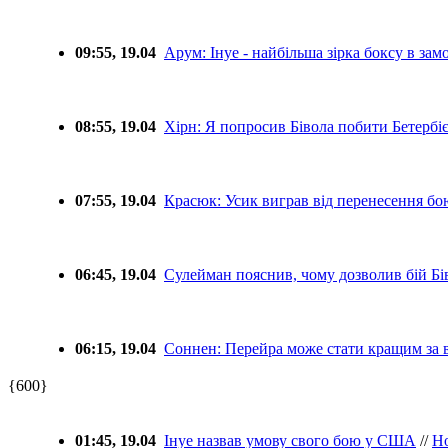
09:55, 19.04
Арум: Інуе - найбільша зірка боксу в зам
08:55, 19.04
Хірн: Я попросив Бівола побити Бетербі
07:55, 19.04
Красюк: Усик виграв від перенесення бо
06:45, 19.04
Сулейман пояснив, чому дозволив бій Бів
06:15, 19.04
Соннен: Перейра може стати кращим за в
{600}
01:45, 19.04
Інуе назвав умову свого бою у США
//
Н