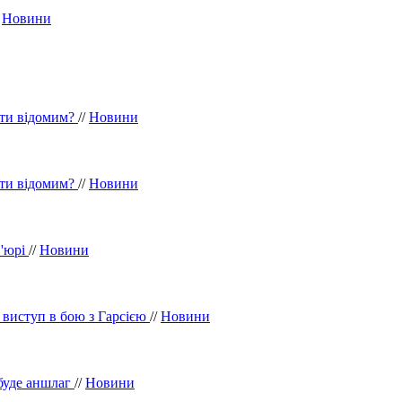
/
Новини
ути відомим?
//
Новини
ути відомим?
//
Новини
Ф'юрі
//
Новини
 виступ в бою з Гарсією
//
Новини
 буде аншлаг
//
Новини