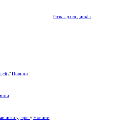
Розклад поєдинків
рсії
//
Новини
вини
вав його ударів
//
Новини