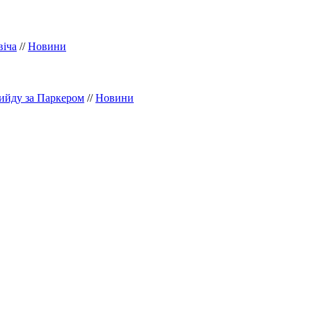
віча
//
Новини
ийду за Паркером
//
Новини