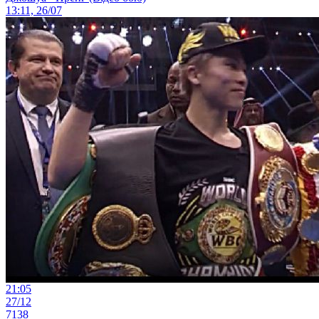
13:11, 26/07
21:05
27/12
7138