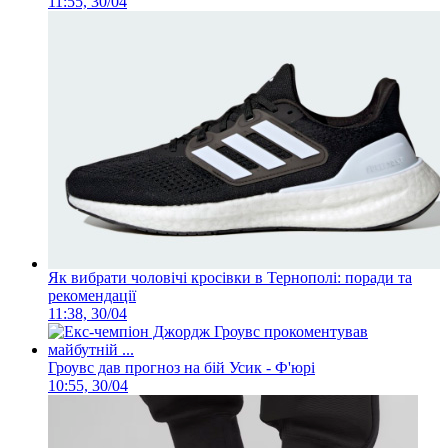
11:55, 30/04
Як вибрати чоловічі кросівки в Тернополі: поради та
рекомендації
11:38, 30/04
Гроувс дав прогноз на бій Усик - Ф'юрі
10:55, 30/04