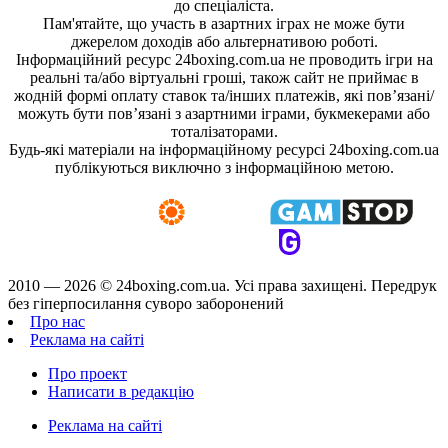
до спеціаліста.
Пам'ятайте, що участь в азартних іграх не може бути
джерелом доходів або альтернативою роботі.
Інформаційний ресурс 24boxing.com.ua не проводить ігри на
реальні та/або віртуальні гроші, також сайт не приймає в
жодній формі оплату ставок та/інших платежів, які пов’язані/
можуть бути пов’язані з азартними іграми, букмекерами або
тоталізаторами.
Будь-які матеріали на інформаційному ресурсі 24boxing.com.ua
публікуються виключно з інформаційною метою.
2010 — 2026 ©
24boxing.com.ua.
Усi права захищенi. Передрук
без гіперпосилання суворо заборонений
Про нас
Реклама на сайті
Про проект
Написати в редакцію
Реклама на сайті