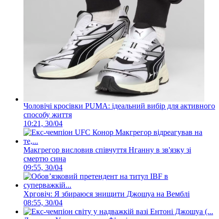
Чоловічі кросівки PUMA: ідеальний вибір для активного
способу життя
10:21, 30/04
Макгрегор висловив співчуття Нганну в зв'язку зі
смертю сина
09:55, 30/04
Хрговіч: Я збираюся знищити Джошуа на Вемблі
08:55, 30/04