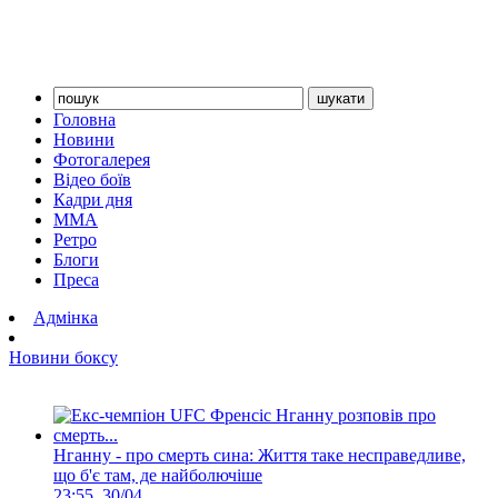
Головна
Новини
Фотогалерея
Відео боїв
Кадри дня
ММА
Ретро
Блоги
Преса
Адмінка
Новини боксу
Нганну - про смерть сина: Життя таке несправедливе,
що б'є там, де найболючіше
23:55, 30/04