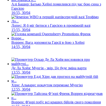
Алі Башир: Батько Хейні помилився під час бою сина з
Гарсією
16:55, 30/04
Лопес: Я б міг битися з Гарсією в проміжній вазі
15:55, 30/04
Воррен: Вага допомогла Гарсії в бою з Хейні
14:55, 30/04
Де Ла Хойя: Мунгія - звір. Це буде зміна варти
13:55, 30/04
Хірн: Альварес нокаутом переможе Мунгію
12:55, 30/04
Воррен: Ф'юрі поб'є всі кращих бійців свого покоління