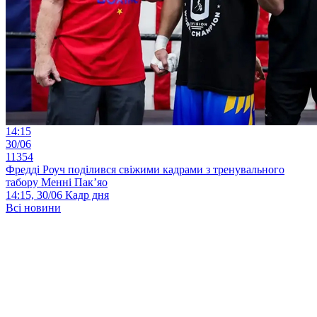
14:15
30/06
11354
Фредді Роуч поділився свіжими кадрами з тренувального
табору Менні Пак’яо
14:15, 30/06
Кадр дня
Всі новини