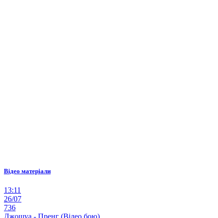
Відео матеріали
13:11
26/07
736
Джошуа - Пренг (Відео бою)