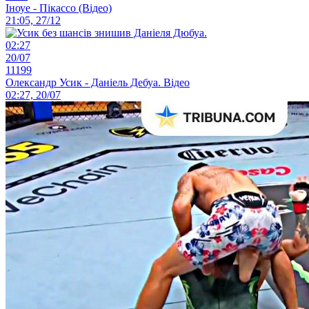
Іноуе - Пікассо (Відео)
21:05, 27/12
02:27
20/07
11199
Олександр Усик - Даніель Дебуа. Відео
02:27, 20/07