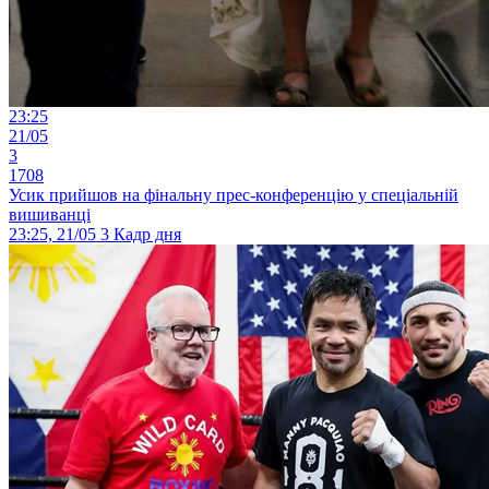
23:25
21/05
3
1708
Усик прийшов на фінальну прес-конференцію у спеціальній
вишиванці
23:25, 21/05
3
Кадр дня