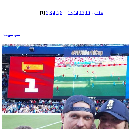
[1]
2
3
4
5
6
...
13
14
15
16
далі »
Кадри дня