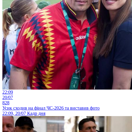
22:09
20/07
828
Усик сходив на фінал ЧС-2026 та виставив фото
22:09, 20/07
Кадр дня