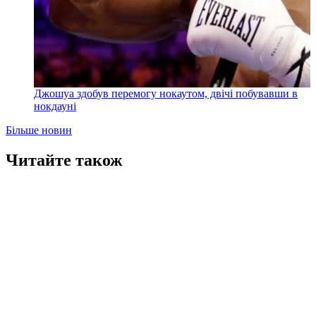
Джошуа здобув перемогу нокаутом, двічі побувавши в
нокдауні
Більше новин
Читайте також