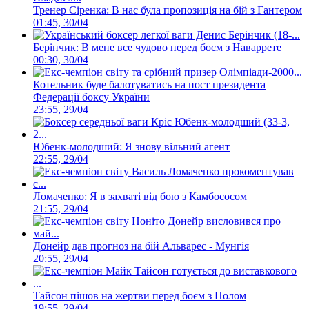
Тренер Сіренка: В нас була пропозиція на бій з Гантером
01:45, 30/04
Берінчик: В мене все чудово перед боєм з Наваррете
00:30, 30/04
Котельник буде балотуватись на пост президента
Федерації боксу України
23:55, 29/04
Юбенк-молодший: Я знову вільний агент
22:55, 29/04
Ломаченко: Я в захваті від бою з Камбососом
21:55, 29/04
Донейр дав прогноз на бій Альварес - Мунгія
20:55, 29/04
Тайсон пішов на жертви перед боєм з Полом
19:55, 29/04