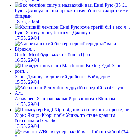
Руїс: Джошуа не по-справжньому б'ється з жорсткими
бійцями
18:55, 29/04
Руїс: Я хочу знову битися з Джошуа
17:55, 29/04
Ортіс: Мені буде важко в бою з Цзю
16:55, 29/04
Хірн: Джошуа відкритий до бою з Вайлдером
15:55, 29/04
Альварес: Я не одержимий реваншом з Біволом
14:55, 29/04
Хірн: Якщо Ф'юрі поб'є Усика, то стане кращим
боксером всіх часів
13:55, 29/04