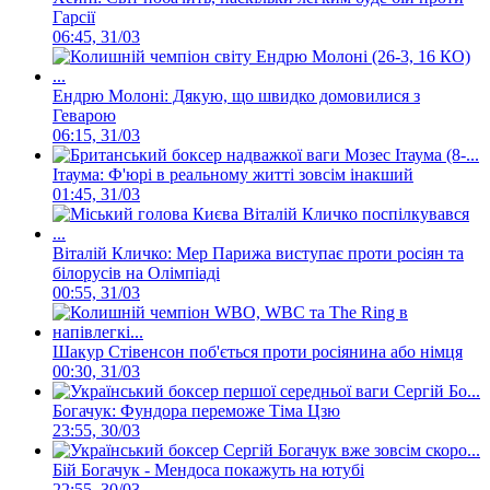
Гарсії
06:45, 31/03
Ендрю Молоні: Дякую, що швидко домовилися з
Геварою
06:15, 31/03
Ітаума: Ф'юрі в реальному житті зовсім інакший
01:45, 31/03
Віталій Кличко: Мер Парижа виступає проти росіян та
білорусів на Олімпіаді
00:55, 31/03
Шакур Стівенсон поб'ється проти росіянина або німця
00:30, 31/03
Богачук: Фундора переможе Тіма Цзю
23:55, 30/03
Бій Богачук - Мендоса покажуть на ютубі
22:55, 30/03