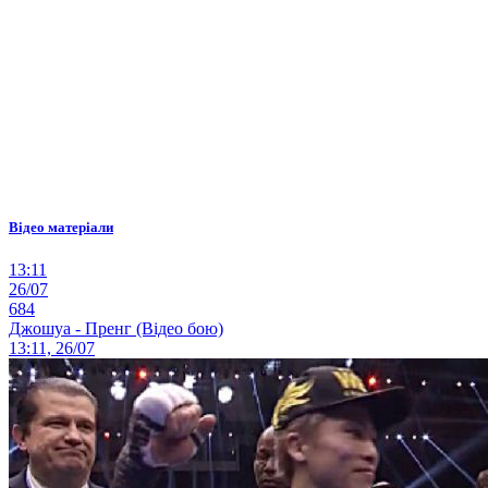
Відео матеріали
13:11
26/07
684
Джошуа - Пренг (Відео бою)
13:11, 26/07