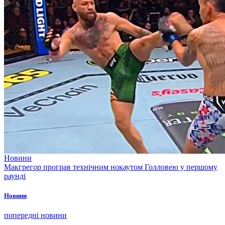
Новини
Макгрегор програв технічним нокаутом Голловею у першому
раунді
Новини
попередні новини