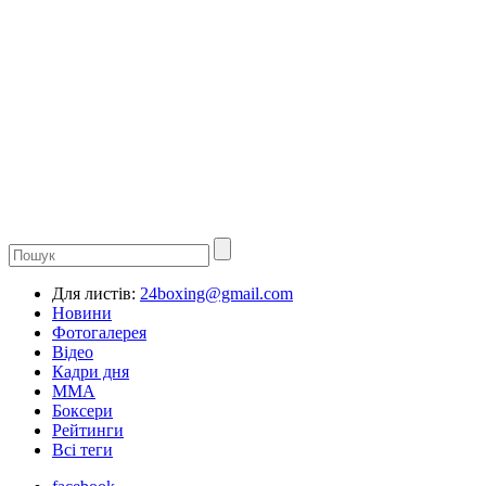
Для листів:
24boxing@gmail.com
Новини
Фотогалерея
Відео
Кадри дня
ММА
Боксери
Рейтинги
Всі теги