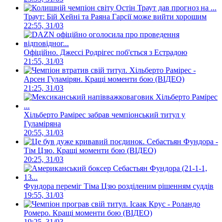
Траут: Бій Хейні та Раяна Гарсії може вийти хорошим
22:55, 31/03
Офіційно. Джессі Родрігес поб'ється з Естрадою
21:55, 31/03
Хільберто Рамірес -
Арсен Гуламірян. Кращі моменти бою (ВІДЕО)
21:25, 31/03
Хільберто Рамірес забрав чемпіонський титул у
Гуламіряна
20:55, 31/03
Себастьян Фундора -
Тім Цзю. Кращі моменти бою (ВІДЕО)
20:25, 31/03
Фундора переміг Тіма Цзю розділеним рішенням суддів
19:55, 31/03
Ісаак Крус - Роландо
Ромеро. Кращі моменти бою (ВІДЕО)
19:25, 31/03