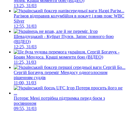
Мойя. Кращі моменти бою (ВІДЕО)
13:25, 31/03
Рагімов відправив колумбійця в нокаут і взяв пояс WBC
Silver
12:55, 31/03
Ігор
Шевадзуцький - Кубрат Пулєв. Запис повного бою
(ВІДЕО)
12:25, 31/03
Сергій Богачук -
Браян Мендоса. Кращі моменти бою (ВІДЕО)
11:25, 31/03
Сергій Богачук переміг Мендосу одноголосним
рішенням суддів
11:00, 31/03
Потеря: Мені потрібна підтримка перед боєм з
росіянином
09:55, 31/03