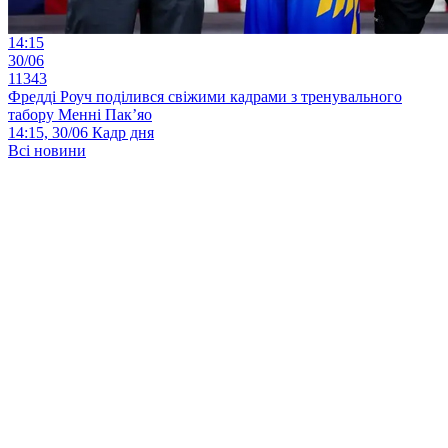
14:15
30/06
11343
Фредді Роуч поділився свіжими кадрами з тренувального
табору Менні Пак’яо
14:15, 30/06
Кадр дня
Всі новини