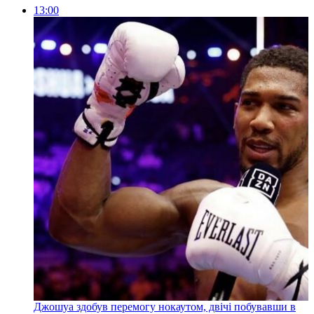
13:00
Джошуа здобув перемогу нокаутом, двічі побувавши в