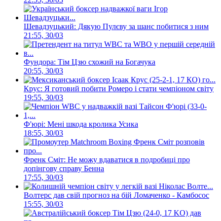
Шевадзуцький: Дякую Пулєву за шанс побитися з ним
21:55, 30/03
Фундора: Тім Цзю схожий на Богачука
20:55, 30/03
Крус: Я готовий побити Ромеро і стати чемпіоном світу
19:55, 30/03
Ф'юрі: Мені шкода кролика Усика
18:55, 30/03
Френк Сміт: Не можу вдаватися в подробиці про
допінгову справу Бенна
17:55, 30/03
Волтерс дав свій прогноз на бій Ломаченко - Камбосос
15:55, 30/03