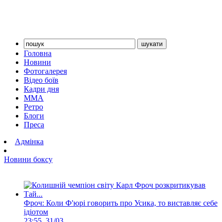
Головна
Новини
Фотогалерея
Відео боїв
Кадри дня
ММА
Ретро
Блоги
Преса
Адмінка
Новини боксу
Фроч: Коли Ф'юрі говорить про Усика, то виставляє себе
ідіотом
23:55, 31/03