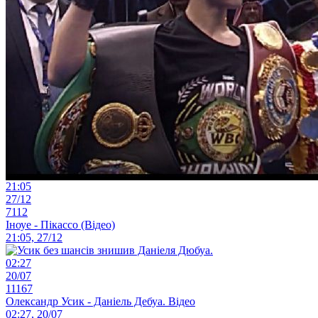
21:05
27/12
7112
Іноуе - Пікассо (Відео)
21:05, 27/12
02:27
20/07
11167
Олександр Усик - Даніель Дебуа. Відео
02:27, 20/07