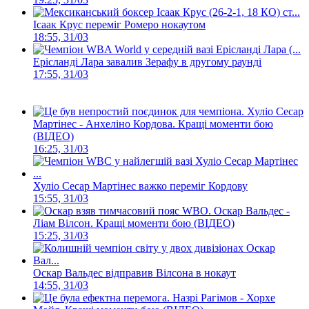
Ісаак Крус переміг Ромеро нокаутом
18:55, 31/03
Ерісланді Лара завалив Зерафу в другому раунді
17:55, 31/03
Хуліо Сесар
Мартінес - Анхеліно Кордова. Кращі моменти бою
(ВІДЕО)
16:25, 31/03
Хуліо Сесар Мартінес важко переміг Кордову
15:55, 31/03
Оскар Вальдес -
Ліам Вілсон. Кращі моменти бою (ВІДЕО)
15:25, 31/03
Оскар Вальдес відправив Вілсона в нокаут
14:55, 31/03
Назрі Рагімов - Хорхе