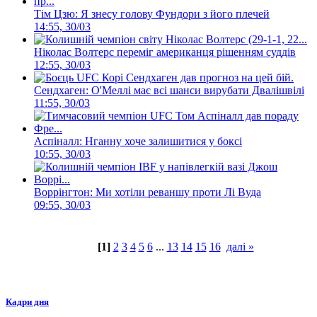
Тім Цзю: Я знесу голову Фундори з його плечей
14:55, 30/03
Ніколас Волтерс переміг американця рішенням суддів
12:55, 30/03
Сендхаген: О'Меллі має всі шанси вирубати Двалішвілі
11:55, 30/03
Аспіналл: Нганну хоче залишитися у боксі
10:55, 30/03
Воррінгтон: Ми хотіли реваншу проти Лі Вуда
09:55, 30/03
[1]
2
3
4
5
6
...
13
14
15
16
далі »
Кадри дня