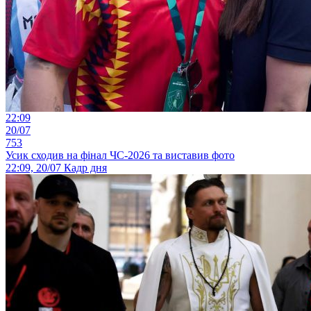
22:09
20/07
753
Усик сходив на фінал ЧС-2026 та виставив фото
22:09, 20/07
Кадр дня