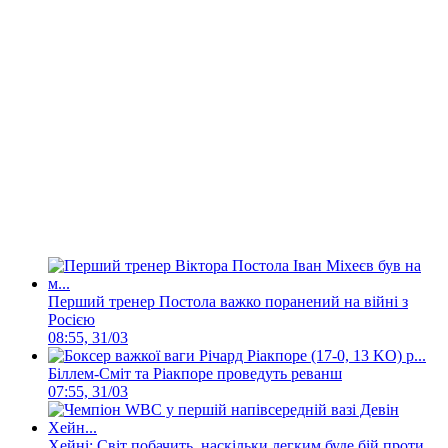
Перший тренер Постола важко поранений на війні з
Росією
08:55, 31/03
Біллем-Сміт та Ріакпоре проведуть реванш
07:55, 31/03
Хейні: Світ побачить, наскільки легким буде бій проти