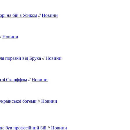
рі на бій з Усиком
//
Новини
/
Новини
ля поразки від Брука
//
Новини
я зі Скарффом
//
Новини
української богеми
//
Новини
це був професійний бій
//
Новини