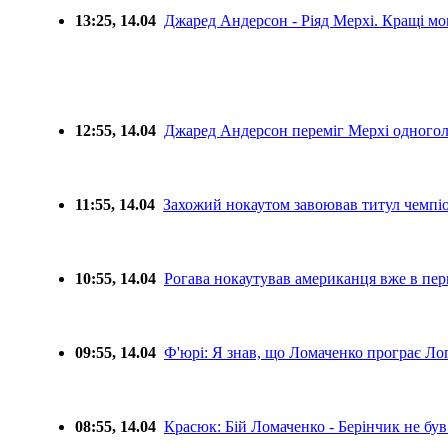
13:25, 14.04
Джаред Андерсон - Ріяд Мерхі. Кращі м
12:55, 14.04
Джаред Андерсон переміг Мерхі одногол
11:55, 14.04
Захожий нокаутом завоював титул чемп
10:55, 14.04
Рогава нокаутував американця вже в пе
09:55, 14.04
Ф'юрі: Я знав, що Ломаченко програє Ло
08:55, 14.04
Красюк: Бій Ломаченко - Берінчик не бу