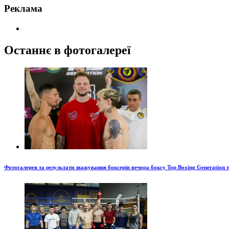
Реклама
Останнє в фотогалереї
Фотогалерея та результати зважування боксерів вечора боксу Top Boxing Generation 