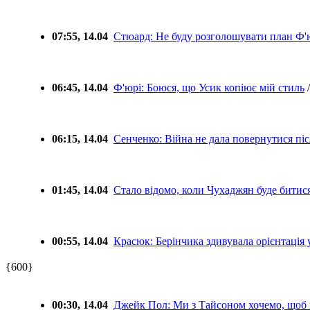
07:55, 14.04
Стюард: Не буду розголошувати план Ф'ю
06:45, 14.04
Ф'юрі: Боюся, що Усик копіює мій стиль
/
06:15, 14.04
Сенченко: Війна не дала повернутися піс
01:45, 14.04
Стало відомо, коли Чухаджян буде битис
00:55, 14.04
Красюк: Берінчика здивувала орієнтація 
{600}
00:30, 14.04
Джейк Пол: Ми з Тайсоном хочемо, щоб 