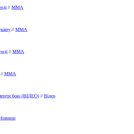
унді
//
ММА
укяну
//
ММА
унді
//
ММА
//
ММА
оменти бою (ВІДЕО)
//
Відео
Новини