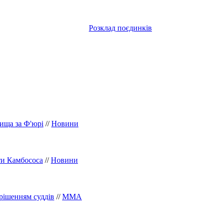
Розклад поєдинків
вища за Ф'юрі
//
Новини
ти Камбососа
//
Новини
рішенням суддів
//
ММА