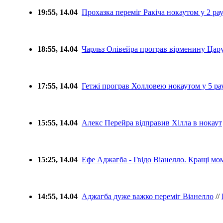
19:55, 14.04
Прохазка переміг Ракіча нокаутом у 2 ра
18:55, 14.04
Чарльз Олівейра програв вірменину Цар
17:55, 14.04
Гетжі програв Холловею нокаутом у 5 ра
15:55, 14.04
Алекс Перейра відправив Хілла в нокаут
15:25, 14.04
Ефе Аджагба - Гвідо Віанелло. Кращі м
14:55, 14.04
Аджагба дуже важко переміг Віанелло
//