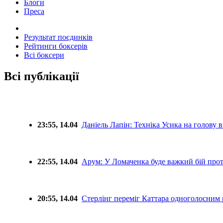
Блоги
Преса
Результат поєдинків
Рейтинги боксерів
Всі боксери
Всі публікації
23:55, 14.04
Даніель Лапін: Техніка Усика на голову 
22:55, 14.04
Арум: У Ломаченка буде важкий бій про
20:55, 14.04
Стерлінг переміг Каттара одноголосним 