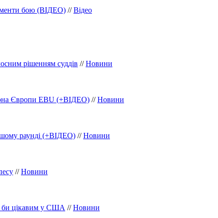
оменти бою (ВІДЕО)
//
Відео
осним рішенням суддів
//
Новини
іона Європи EBU (+ВІДЕО)
//
Новини
ршому раунді (+ВІДЕО)
//
Новини
песу
//
Новини
в би цікавим у США
//
Новини