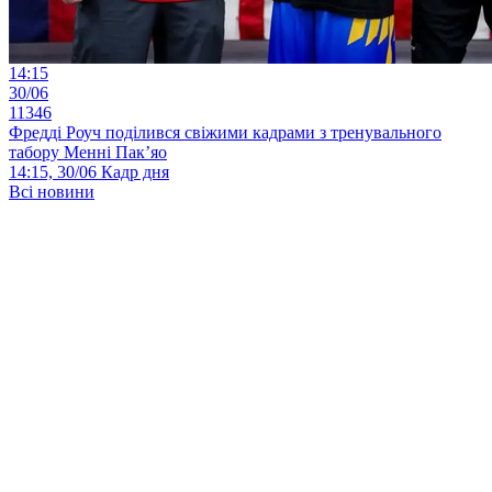
14:15
30/06
11346
Фредді Роуч поділився свіжими кадрами з тренувального
табору Менні Пак’яо
14:15, 30/06
Кадр дня
Всі новини