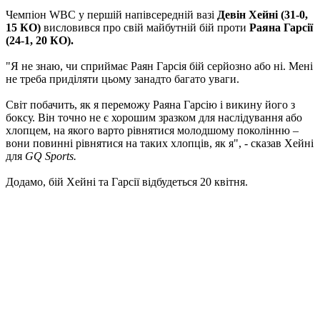
Чемпіон WBC у першій напівсередній вазі
Девін Хейні (31-0,
15 КО)
висловився про свій майбутній бій проти
Раяна Гарсії
(24-1, 20 КО).
"Я не знаю, чи сприймає Раян Гарсія бій серйозно або ні. Мені
не треба приділяти цьому занадто багато уваги.
Світ побачить, як я переможу Раяна Гарсію і викину його з
боксу. Він точно не є хорошим зразком для наслідування або
хлопцем, на якого варто рівнятися молодшому поколінню –
вони повинні рівнятися на таких хлопців, як я", - сказав Хейні
для
GQ Sports.
Додамо, бій Хейні та Гарсії відбудеться 20 квітня.