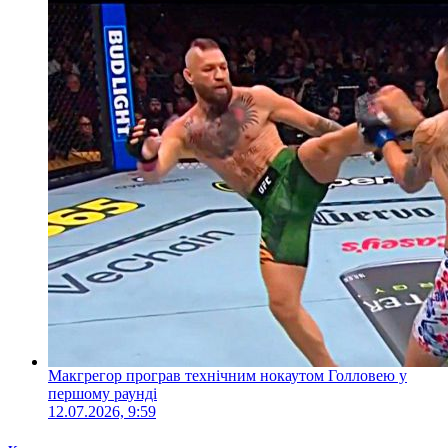
Макгрегор програв технічним нокаутом Голловею у
першому раунді
12.07.2026, 9:59