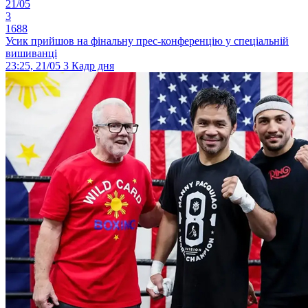
21/05
3
1688
Усик прийшов на фінальну прес-конференцію у спеціальній
вишиванці
23:25, 21/05
3
Кадр дня