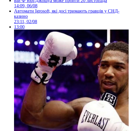
Бій Ф’юрі-Джошуа може пройти 20 листопада
14:09, 06/08
Автомати Igrosoft, які досі тримають гравців у СНД-
казино
23:11, 02/08
13:00