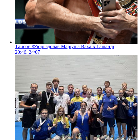
Тайсон Ф'юрі здолав Маріуша Ваха в Таїланді
20:46, 24/07