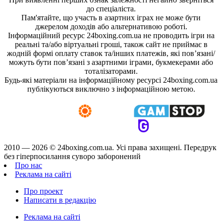
до спеціаліста.
Пам'ятайте, що участь в азартних іграх не може бути
джерелом доходів або альтернативою роботі.
Інформаційний ресурс 24boxing.com.ua не проводить ігри на
реальні та/або віртуальні гроші, також сайт не приймає в
жодній формі оплату ставок та/інших платежів, які пов’язані/
можуть бути пов’язані з азартними іграми, букмекерами або
тоталізаторами.
Будь-які матеріали на інформаційному ресурсі 24boxing.com.ua
публікуються виключно з інформаційною метою.
2010 — 2026 ©
24boxing.com.ua.
Усi права захищенi. Передрук
без гіперпосилання суворо заборонений
Про нас
Реклама на сайті
Про проект
Написати в редакцію
Реклама на сайті