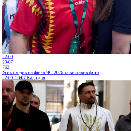
22:09
20/07
763
Усик сходив на фінал ЧС-2026 та виставив фото
22:09, 20/07
Кадр дня