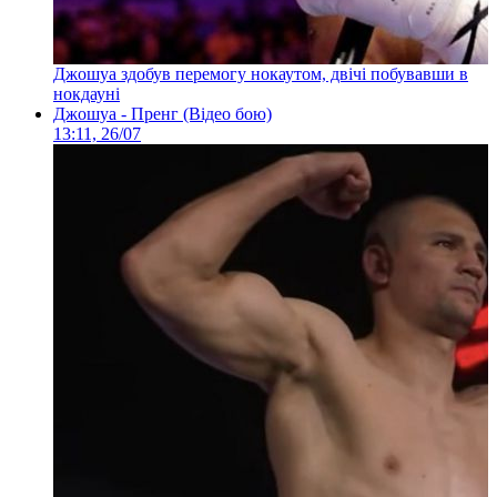
Джошуа здобув перемогу нокаутом, двічі побувавши в
нокдауні
Джошуа - Пренг (Відео бою)
13:11, 26/07