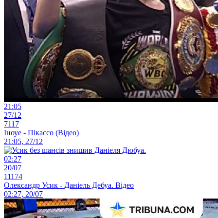
21:05
27/12
7117
Іноуе - Пікассо (Відео)
21:05, 27/12
02:27
20/07
11174
Олександр Усик - Даніель Дебуа. Відео
02:27, 20/07