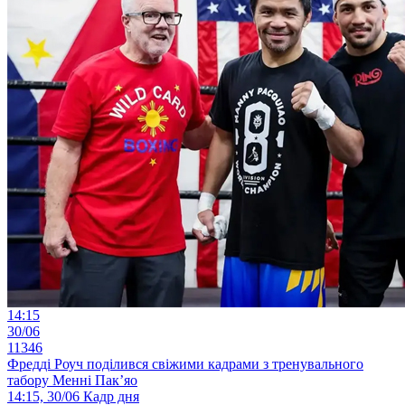
14:15
30/06
11346
Фредді Роуч поділився свіжими кадрами з тренувального
табору Менні Пак’яо
14:15, 30/06
Кадр дня