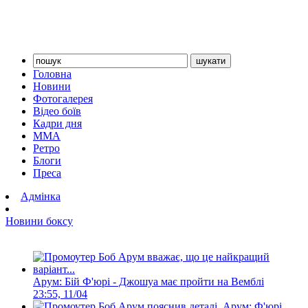
Головна
Новини
Фотогалерея
Відео боїв
Кадри дня
ММА
Ретро
Блоги
Преса
Адмінка
Новини боксу
Арум: Бій Ф'юрі - Джошуа має пройти на Вемблі
23:55, 11/04
Арум: Ф'юрі