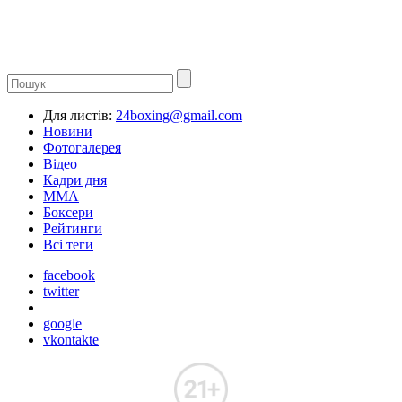
Для листів:
24boxing@gmail.com
Новини
Фотогалерея
Відео
Кадри дня
ММА
Боксери
Рейтинги
Всі теги
facebook
twitter
google
vkontakte