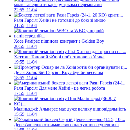
може завершити кар'єру трьома перемогами
22:55, 11/04
Раян Гарсія: Хейні не готовий до бою зі мною
21:55, 11/04
Хосе Рамірес підписав контракт з Golden Boy
20:55, 11/04
Хаттон: Топовий Ф'юрі поб'є топового Усика
19:55, 11/04
Де ла Хойя: Бій Гарсія - Крус був би веселим
18:55, 11/04
Раян Гарсія: Для мене Хейні - це легка робота
17:55, 11/04
Маліньяджі: Альварес має дуже велику відповідальність
15:55, 11/04
Дерев'янченко отримав свого наступного суперника
14:55, 11/04