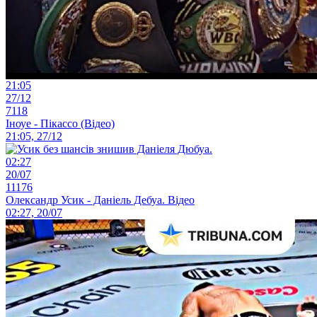
21:05
27/12
7118
Іноуе - Пікассо (Відео)
21:05, 27/12
02:27
20/07
11176
Олександр Усик - Даніель Дебуа. Відео
02:27, 20/07