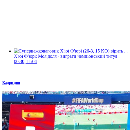
Х'юї Ф'юрі: Моя доля - виграти чемпіонський титул
00:30, 11/04
Кадри дня