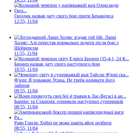
Гвоздик назвав дату свого бою проти Бенавідеса
12:55, 11/04
Ларрі
Холмс: Алі перестав нормально ходити після бою з
Шейверсом
11:55, 11/04
Бронер назвав дату свого наступного бою
10:55, 11/04
Ф'юрі: Я поважаю Усика. Не треба називати його
лайном
09:55, 11/04
Барріос та Станіоніс отримали наступних суперників
08:55, 11/04
Раян Гарсія: Хейні не може навіть яйце розбити
08:55, 11/04