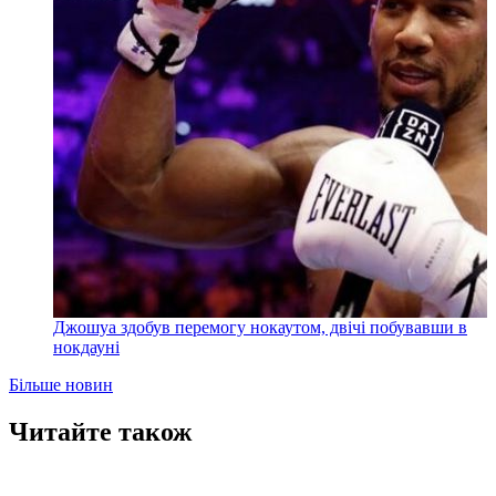
Джошуа здобув перемогу нокаутом, двічі побувавши в
нокдауні
Більше новин
Читайте також