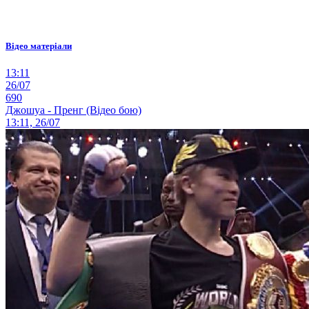
Відео матеріали
13:11
26/07
690
Джошуа - Пренг (Відео бою)
13:11, 26/07