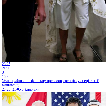
23:25
21/05
3
1690
Усик прийшов на фінальну прес-конференцію у спеціальній
вишиванці
23:25, 21/05
3
Кадр дня