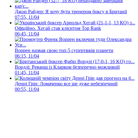
Джон Райдер: Я хочу бути тренером боксу в Британії
07:55, 11/04
Офіційно. Хегай став клієнтом Top Rank
06:45, 11/04
Воррен назвав свою топ-5 супертяжів планети
06:15, 11/04
Вордлі: Реванш із Кларком безперечно можливий
01:45, 11/04
Денні Грін: Ломаченко все ще дуже небезпечний
00:55, 11/04