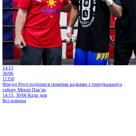
14:15
30/06
11350
Фредді Роуч поділився свіжими кадрами з тренувального
табору Менні Пак’яо
14:15, 30/06
Кадр дня
Всі новини