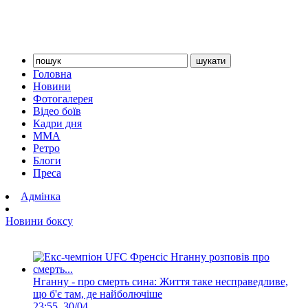
Головна
Новини
Фотогалерея
Відео боїв
Кадри дня
ММА
Ретро
Блоги
Преса
Адмінка
Новини боксу
Нганну - про смерть сина: Життя таке несправедливе,
що б'є там, де найболючіше
23:55, 30/04