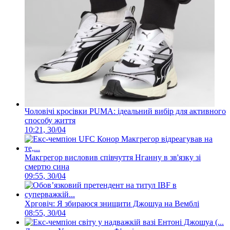
Чоловічі кросівки PUMA: ідеальний вибір для активного
способу життя
10:21, 30/04
Макгрегор висловив співчуття Нганну в зв'язку зі
смертю сина
09:55, 30/04
Хрговіч: Я збираюся знищити Джошуа на Вемблі
08:55, 30/04