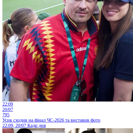
22:09
20/07
795
Усик сходив на фінал ЧС-2026 та виставив фото
22:09, 20/07
Кадр дня