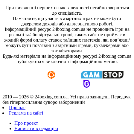
При виявленні перших ознак залежності негайно зверніться
до спеціаліста.
Пам'ятайте, що участь в азартних іграх не може бути
джерелом доходів або альтернативою роботі.
Інформаційний ресурс 24boxing.com.ua не проводить ігри на
реальні та/або віртуальні гроші, також сайт не приймає в
жодній формі оплату ставок та/інших платежів, які пов’язані/
можуть бути пов’язані з азартними іграми, букмекерами або
тоталізаторами.
Будь-які матеріали на інформаційному ресурсі 24boxing.com.ua
публікуються виключно з інформаційною метою.
2010 — 2026 ©
24boxing.com.ua.
Усi права захищенi. Передрук
без гіперпосилання суворо заборонений
Про нас
Реклама на сайті
Про проект
Написати в редакцію