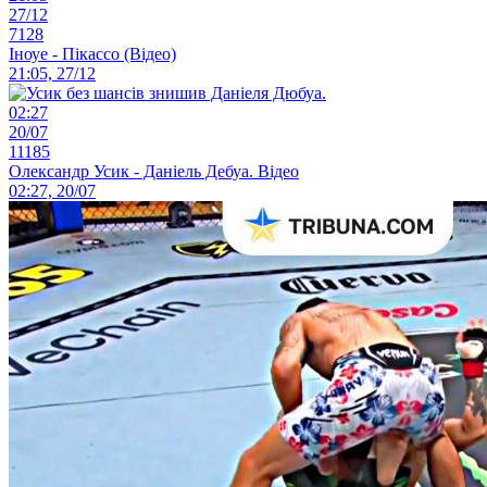
27/12
7128
Іноуе - Пікассо (Відео)
21:05, 27/12
02:27
20/07
11185
Олександр Усик - Даніель Дебуа. Відео
02:27, 20/07