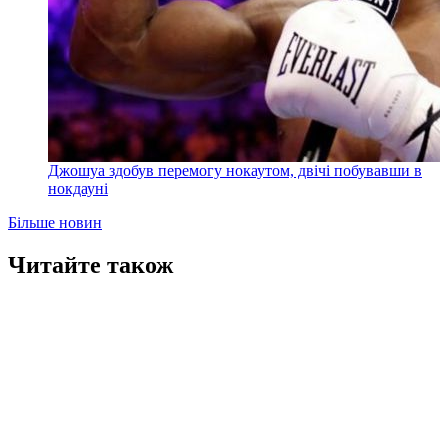
Джошуа здобув перемогу нокаутом, двічі побувавши в
нокдауні
Більше новин
Читайте також