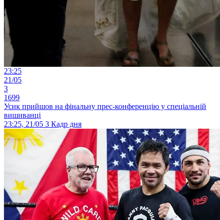
23:25
21/05
3
1699
Усик прийшов на фінальну прес-конференцію у спеціальній
вишиванці
23:25, 21/05
3
Кадр дня