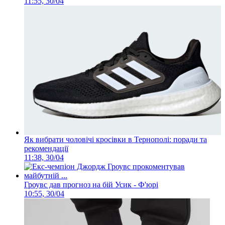
11:55, 30/04
Як вибрати чоловічі кросівки в Тернополі: поради та
рекомендації
11:38, 30/04
Гроувс дав прогноз на бій Усик - Ф'юрі
10:55, 30/04