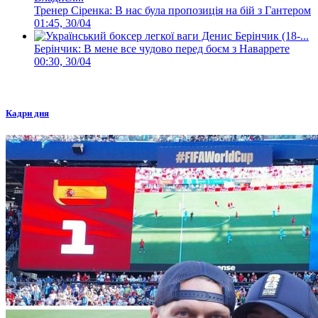
Тренер Сіренка: В нас була пропозиція на бій з Гантером
01:45, 30/04
Берінчик: В мене все чудово перед боєм з Наваррете
00:30, 30/04
Кадри дня