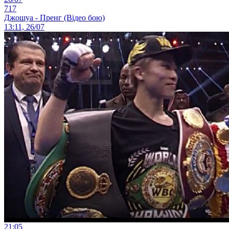
717
Джошуа - Пренг (Відео бою)
13:11, 26/07
21:05