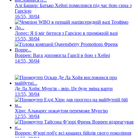
Алі Башир: Батько Хейні помилився під час бою сина з
Гарсією
16:55, 30/04
Лопес: Я б міг битися з Гарсією в проміжній вазі
15:55, 30/04
Воррен: Вага допомогла Гарсії в бою з Хейні
14:55, 30/04
Де Ла Хойя: Мунгія - звір. Це буде зміна варти
13:55, 30/04
Хірн: Альварес нокаутом переможе Мунгію
12:55, 30/04
Воррен: Ф'юрі поб'є всі кращих бійців свого покоління