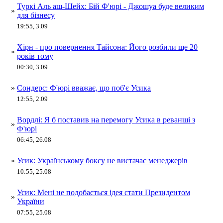
Туркі Аль аш-Шейх: Бій Ф'юрі - Джошуа буде великим
»
для бізнесу
19:55, 3.09
Хірн - про повернення Тайсона: Його розбили ще 20
»
років тому
00:30, 3.09
»
Сондерс: Ф'юрі вважає, що поб'є Усика
12:55, 2.09
Вордлі: Я б поставив на перемогу Усика в реванші з
»
Ф'юрі
06:45, 26.08
»
Усик: Українському боксу не вистачає менеджерів
10:55, 25.08
Усик: Мені не подобається ідея стати Президентом
»
України
07:55, 25.08