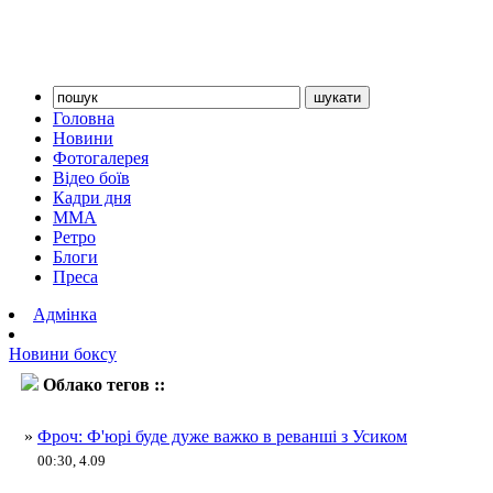
Головна
Новини
Фотогалерея
Відео боїв
Кадри дня
ММА
Ретро
Блоги
Преса
Адмінка
Новини боксу
Облако тегов ::
Тайсон Ф'юрі
»
Фроч: Ф'юрі буде дуже важко в реванші з Усиком
00:30, 4.09