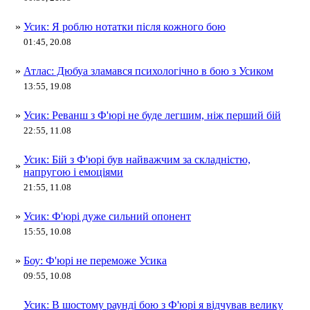
»
Усик: Я роблю нотатки після кожного бою
01:45, 20.08
»
Атлас: Дюбуа зламався психологічно в бою з Усиком
13:55, 19.08
»
Усик: Реванш з Ф'юрі не буде легшим, ніж перший бій
22:55, 11.08
Усик: Бій з Ф'юрі був найважчим за складністю,
»
напругою і емоціями
21:55, 11.08
»
Усик: Ф'юрі дуже сильний опонент
15:55, 10.08
»
Боу: Ф'юрі не переможе Усика
09:55, 10.08
Усик: В шостому раунді бою з Ф'юрі я відчував велику