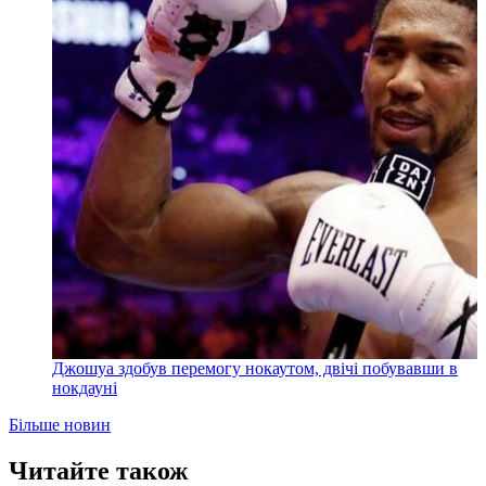
Джошуа здобув перемогу нокаутом, двічі побувавши в
нокдауні
Більше новин
Читайте також