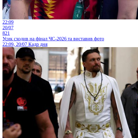
22:09
20/07
821
Усик сходив на фінал ЧС-2026 та виставив фото
22:09, 20/07
Кадр дня