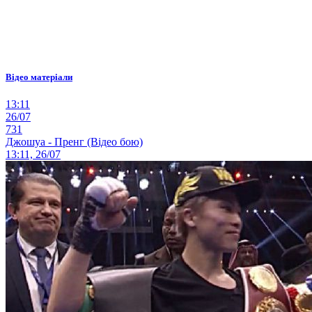
Відео матеріали
13:11
26/07
731
Джошуа - Пренг (Відео бою)
13:11, 26/07