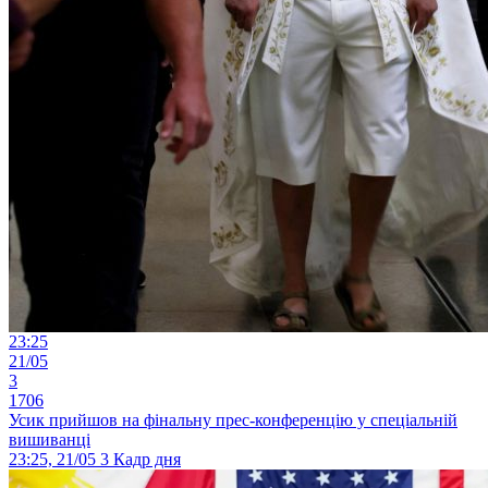
23:25
21/05
3
1706
Усик прийшов на фінальну прес-конференцію у спеціальній
вишиванці
23:25, 21/05
3
Кадр дня