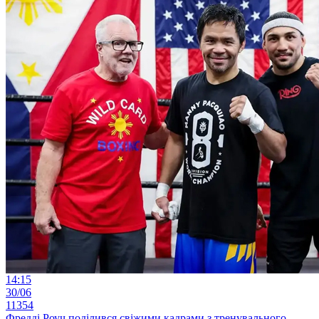
14:15
30/06
11354
Фредді Роуч поділився свіжими кадрами з тренувального