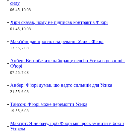
»
силу
06:45, 10.08
»
Хірн сказав, чому не підписав контракт з Ф'юрі
01:45, 10.08
»
Макґіґан дав прогноз на реванш Усик - Ф'юрі
12:55, 7.08
Анбер: Ви побачите найкращу версію Усика в реванші з
»
Ф'юрі
07:55, 7.08
»
Анбер: Ф'юрі думав, що надто сильний для Усика
21:55, 6.08
»
Тайсон: Ф'юрі може перемогти Усика
19:55, 6.08
Макгірт: Я не бачу, щоб Ф'юрі міг щось змінити в бою з
»
Усиком