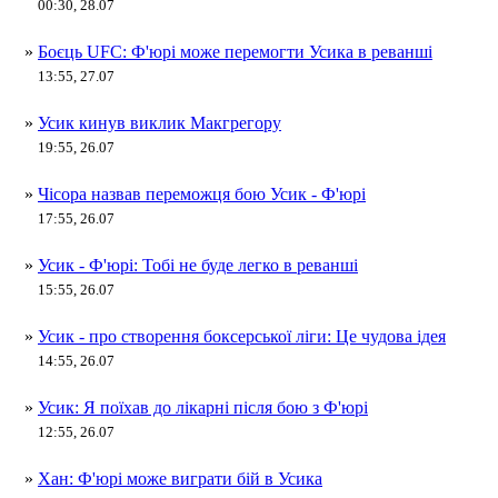
00:30, 28.07
»
Боєць UFC: Ф'юрі може перемогти Усика в реванші
13:55, 27.07
»
Усик кинув виклик Макгрегору
19:55, 26.07
»
Чісора назвав переможця бою Усик - Ф'юрі
17:55, 26.07
»
Усик - Ф'юрі: Тобі не буде легко в реванші
15:55, 26.07
»
Усик - про створення боксерської ліги: Це чудова ідея
14:55, 26.07
»
Усик: Я поїхав до лікарні після бою з Ф'юрі
12:55, 26.07
»
Хан: Ф'юрі може виграти бій в Усика