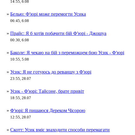
14:55, 6.08
»
Белью: Ф'юрі може перемогти Усика
06:45, 6.08
»
Прайс: Я б хотів побачити бій Ф'юрі - Джошуа
00:30, 6.08
»
Баколе: Я чекаю на бій з переможцем бою Усик - Ф'юрі
10:55, 5.08
»
Усик: Я не готуюсь до реваншу з Ф'юрі
23:55, 28.07
»
Усик - Ф'юрі: Тайсоне, брате привіт
18:55, 28.07
»
Ф'юрі: Я пишаюся Дереком Чісорою
12:55, 28.07
»
Скотт: Усик вміє знаходити способи перемагати