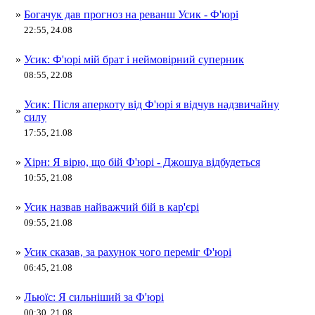
»
Богачук дав прогноз на реванш Усик - Ф'юрі
22:55, 24.08
»
Усик: Ф'юрі мій брат і неймовірний суперник
08:55, 22.08
Усик: Після аперкоту від Ф'юрі я відчув надзвичайну
»
силу
17:55, 21.08
»
Хірн: Я вірю, що бій Ф'юрі - Джошуа відбудеться
10:55, 21.08
»
Усик назвав найважчий бій в кар'єрі
09:55, 21.08
»
Усик сказав, за рахунок чого переміг Ф'юрі
06:45, 21.08
»
Льюїс: Я сильніший за Ф'юрі
00:30, 21.08