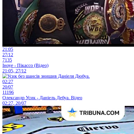
21:05
27/12
7135
Іноуе - Пікассо (Відео)
21:05, 27/12
02:27
20/07
11196
Олександр Усик - Даніель Дебуа. Відео
02:27, 20/07