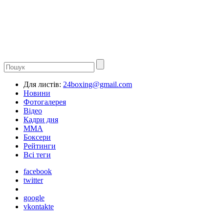
Для листів:
24boxing@gmail.com
Новини
Фотогалерея
Відео
Кадри дня
ММА
Боксери
Рейтинги
Всі теги
facebook
twitter
google
vkontakte