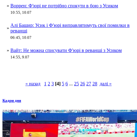
»
Воррен: Ф'юрі не потрібно спокути в бою з Усиком
10:55, 10.07
Алі Башир: Усик і Ф'юрі виправлятимуть свої помилки в
»
реванші
06:45, 10.07
»
Вайт: Не можна списувати Ф'юрі в реванші з Усиком
14:55, 9.07
« назад
1
2
3
[4]
5
6
...
25
26
27
28
далі »
Кадри дня