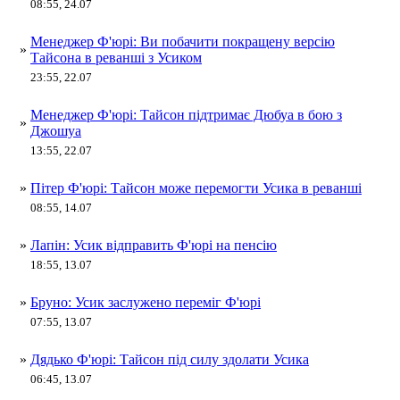
08:55, 24.07
Менеджер Ф'юрі: Ви побачити покращену версію
»
Тайсона в реванші з Усиком
23:55, 22.07
Менеджер Ф'юрі: Тайсон підтримає Дюбуа в бою з
»
Джошуа
13:55, 22.07
»
Пітер Ф'юрі: Тайсон може перемогти Усика в реванші
08:55, 14.07
»
Лапін: Усик відправить Ф'юрі на пенсію
18:55, 13.07
»
Бруно: Усик заслужено переміг Ф'юрі
07:55, 13.07
»
Дядько Ф'юрі: Тайсон під силу здолати Усика
06:45, 13.07