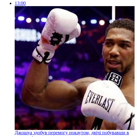
13:00
Джошуа здобув перемогу нокаутом, двічі побувавши в