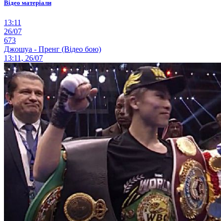
Відео матеріали
13:11
26/07
673
Джошуа - Пренг (Відео бою)
13:11, 26/07