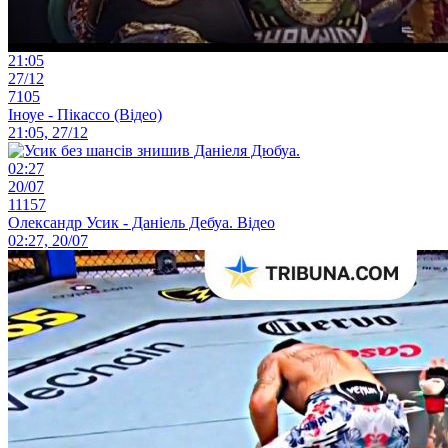
21:05
27/12
7105
Іноуе - Пікассо (Відео)
21:05, 27/12
02:27
20/07
11157
Олександр Усик - Даніель Дебуа. Відео
02:27, 20/07