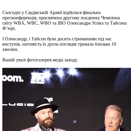
Сьогодні у Саудівській Аравії відбулася фінальна
пресконференція, присвячена другому поєдинку Чемпіона
світу WBA, WBC, WBO та IBO Олександра Усика та Тайсона
Фʼюрі.
І Олександр, і Тайсон були досить стриманими під час
виступів, натомість їх дуель поглядів тривала близько 10
хвилин.
Вашій увазі фотогалерея медіа заходу.