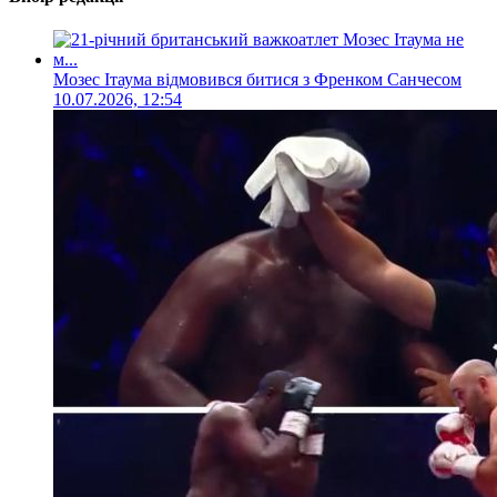
Мозес Ітаума відмовився битися з Френком Санчесом
10.07.2026, 12:54