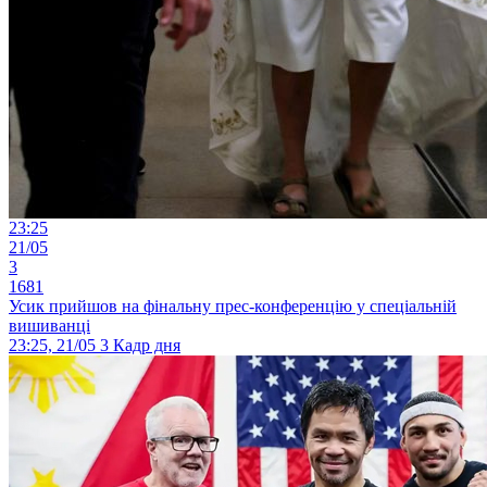
23:25
21/05
3
1681
Усик прийшов на фінальну прес-конференцію у спеціальній
вишиванці
23:25, 21/05
3
Кадр дня