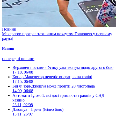
Новини
Макгрегор програв технічним нокаутом Голловею у першому
раунді
Новини
попередні новини
Верховен поставив Усику ультиматум щодо другого бою
17:18, 06/08
Конор Макгрегор переніс операцію на коліні
17:15, 06/08
Бій Ф’юрі-Джошуа може пройти 20 листопада
14:09, 06/08
Автомати Igrosoft, які досі тримають гравців у СНД-
казино
23:11, 02/08
Джошуа - Пренг (Відео бою)
13:11, 26/07