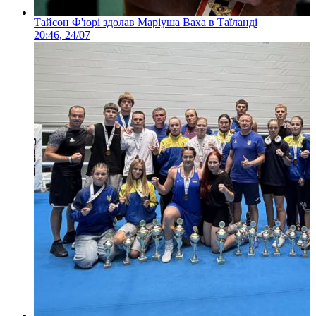
Тайсон Ф'юрі здолав Маріуша Ваха в Таїланді
20:46, 24/07