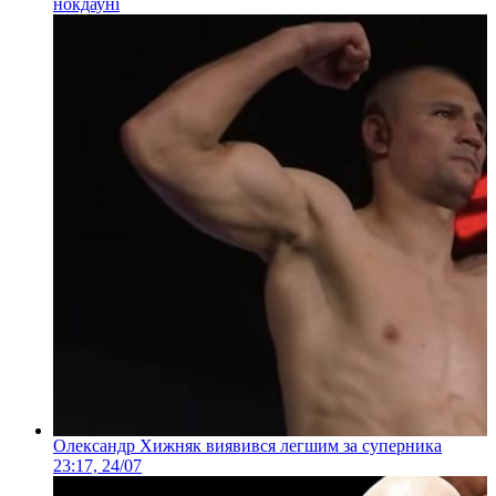
нокдауні
Олександр Хижняк виявився легшим за суперника
23:17, 24/07