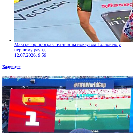
Макгрегор програв технічним нокаутом Голловею у
першому раунді
12.07.2026, 9:59
Кадри дня