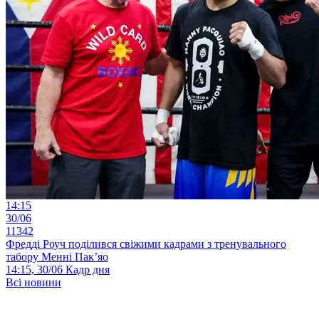
14:15
30/06
11342
Фредді Роуч поділився свіжими кадрами з тренувального
табору Менні Пак’яо
14:15, 30/06
Кадр дня
Всі новини