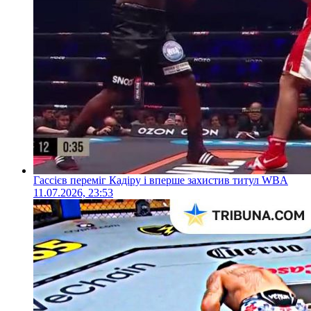
Гассієв переміг Кадіру і вперше захистив титул WBA
11.07.2026, 23:53