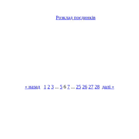
Розклад поєдинків
« назад
1
2
3
...
5
6
7
...
25
26
27
28
далі »