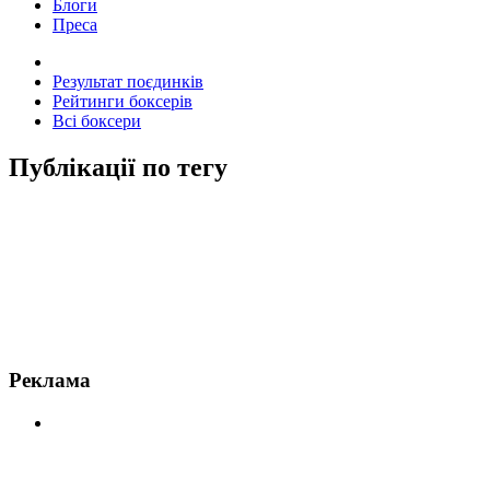
Блоги
Преса
Результат поєдинків
Рейтинги боксерів
Всі боксери
Публікації по тегу
Новини по Тайсон Ф'юрі
Реклама