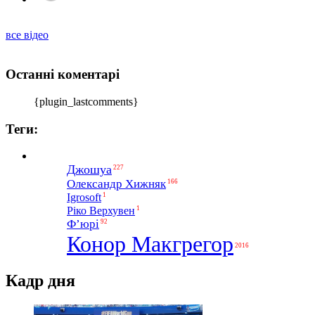
все відео
Останні коментарі
{plugin_lastcomments}
Теги:
Джошуа
227
Олександр Хижняк
166
1
Igrosoft
1
Ріко Верхувен
Ф’юрі
92
Конор Макгрегор
2016
Кадр дня