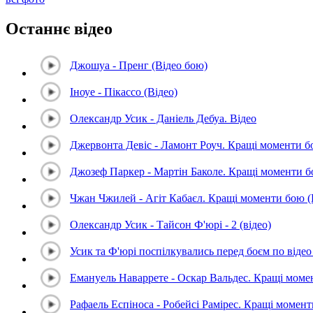
Останнє відео
Джошуа - Пренг (Відео бою)
Іноуе - Пікассо (Відео)
Олександр Усик - Даніель Дебуа. Відео
Джервонта Девіс - Ламонт Роуч. Кращі моменти 
Джозеф Паркер - Мартін Баколе. Кращі моменти 
Чжан Чжилей - Агіт Кабаєл. Кращі моменти бою 
Олександр Усик - Тайсон Ф'юрі - 2 (відео)
Усик та Ф'юрі поспілкувались перед боєм по відео 
Емануель Наваррете - Оскар Вальдес. Кращі мом
Рафаель Еспіноса - Робейсі Рамірес. Кращі момен