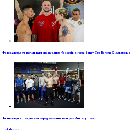
Фотогалерея та результати зважування боксерів вечора боксу Top Boxing Generation 
Фотогалерея тренування перед великим вечором боксу у Києві
всі фото