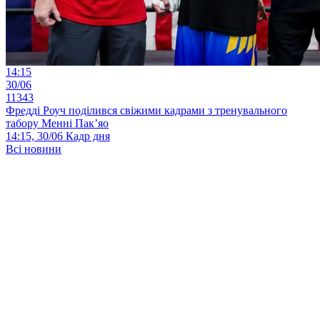
14:15
30/06
11343
Фредді Роуч поділився свіжими кадрами з тренувального
табору Менні Пак’яо
14:15, 30/06
Кадр дня
Всі новини