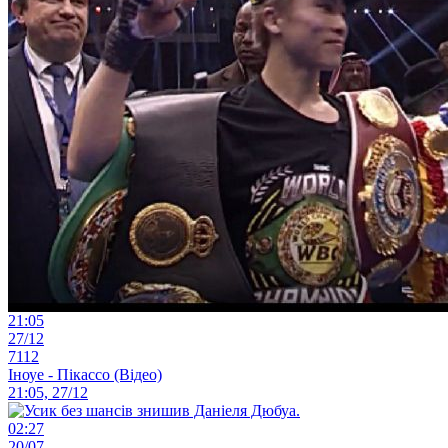
21:05
27/12
7112
Іноуе - Пікассо (Відео)
21:05, 27/12
02:27
20/07