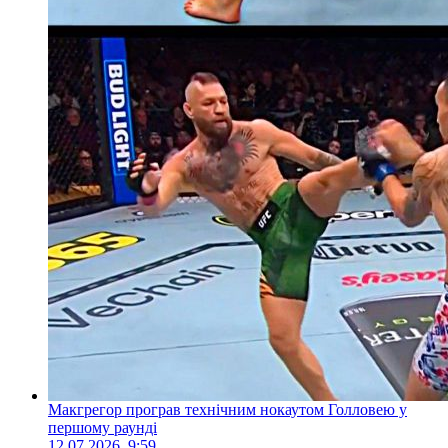
Макгрегор програв технічним нокаутом Голловею у
першому раунді
12.07.2026, 9:59