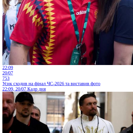
22:09
20/07
753
Усик сходив на фінал ЧС-2026 та виставив фото
22:09, 20/07
Кадр дня