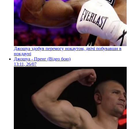
Джошуа здобув перемогу нокаутом, двічі побувавши в
нокдауні
Джошуа - Пренг (Відео бою)
13:11, 26/07