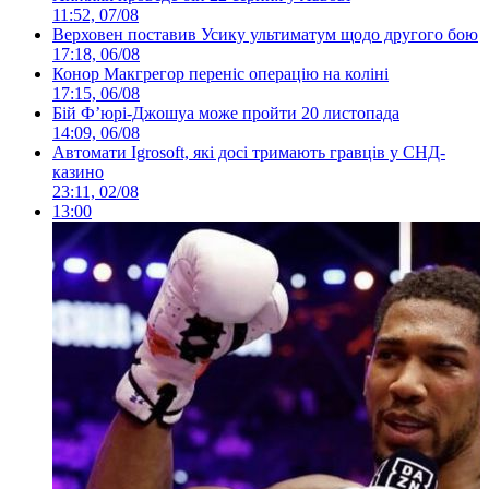
11:52, 07/08
Верховен поставив Усику ультиматум щодо другого бою
17:18, 06/08
Конор Макгрегор переніс операцію на коліні
17:15, 06/08
Бій Ф’юрі-Джошуа може пройти 20 листопада
14:09, 06/08
Автомати Igrosoft, які досі тримають гравців у СНД-
казино
23:11, 02/08
13:00