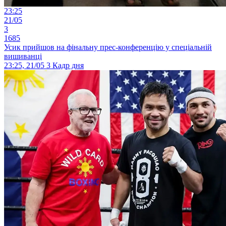
23:25
21/05
3
1685
Усик прийшов на фінальну прес-конференцію у спеціальній
вишиванці
23:25, 21/05
3
Кадр дня