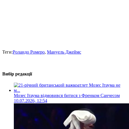
Теги:
Роландо Ромеро
,
Мануель Джеймс
Вибір редакції
Мозес Ітаума відмовився битися з Френком Санчесом
10.07.2026, 12:54