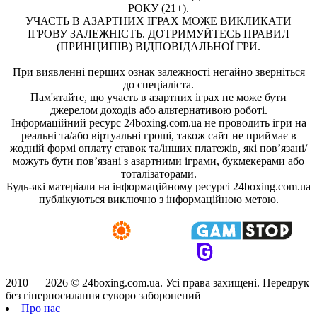
РОКУ (21+).
УЧАСТЬ В АЗАРТНИХ ІГРАХ МОЖЕ ВИКЛИКАТИ
ІГРОВУ ЗАЛЕЖНІСТЬ. ДОТРИМУЙТЕСЬ ПРАВИЛ
(ПРИНЦИПІВ) ВІДПОВІДАЛЬНОЇ ГРИ.
При виявленні перших ознак залежності негайно зверніться
до спеціаліста.
Пам'ятайте, що участь в азартних іграх не може бути
джерелом доходів або альтернативою роботі.
Інформаційний ресурс 24boxing.com.ua не проводить ігри на
реальні та/або віртуальні гроші, також сайт не приймає в
жодній формі оплату ставок та/інших платежів, які пов’язані/
можуть бути пов’язані з азартними іграми, букмекерами або
тоталізаторами.
Будь-які матеріали на інформаційному ресурсі 24boxing.com.ua
публікуються виключно з інформаційною метою.
2010 — 2026 ©
24boxing.com.ua.
Усi права захищенi. Передрук
без гіперпосилання суворо заборонений
Про нас