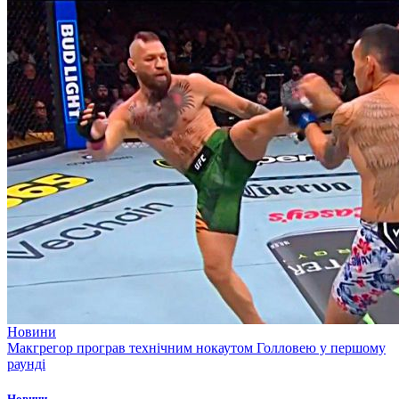
Новини
Макгрегор програв технічним нокаутом Голловею у першому
раунді
Новини