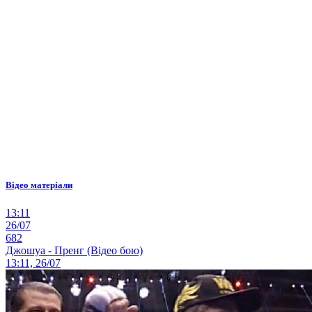
Відео матеріали
13:11
26/07
682
Джошуа - Пренг (Відео бою)
13:11, 26/07