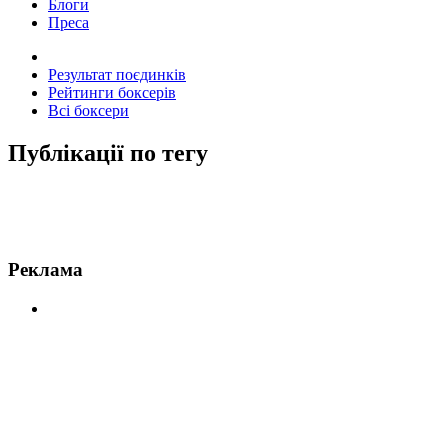
Блоги
Преса
Результат поєдинків
Рейтинги боксерів
Всі боксери
Публікації по тегу
Новини по Маркос Рене Майдана
Реклама