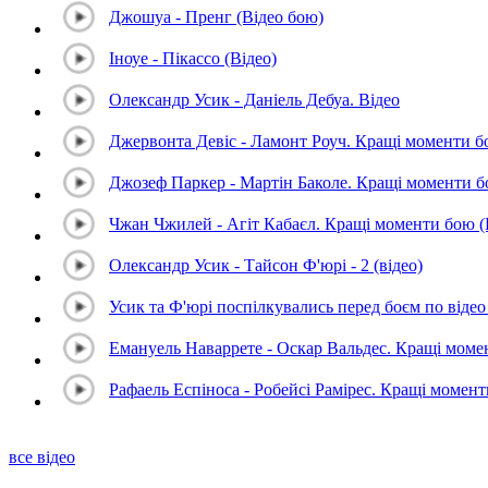
Джошуа - Пренг (Відео бою)
Іноуе - Пікассо (Відео)
Олександр Усик - Даніель Дебуа. Відео
Джервонта Девіс - Ламонт Роуч. Кращі моменти 
Джозеф Паркер - Мартін Баколе. Кращі моменти 
Чжан Чжилей - Агіт Кабаєл. Кращі моменти бою 
Олександр Усик - Тайсон Ф'юрі - 2 (відео)
Усик та Ф'юрі поспілкувались перед боєм по відео 
Емануель Наваррете - Оскар Вальдес. Кращі мом
Рафаель Еспіноса - Робейсі Рамірес. Кращі момен
все відео