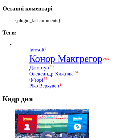
Останні коментарі
{plugin_lastcomments}
Теги:
1
Igrosoft
Конор Макгрегор
2016
Джошуа
227
Олександр Хижняк
166
Ф’юрі
92
1
Ріко Верхувен
Кадр дня