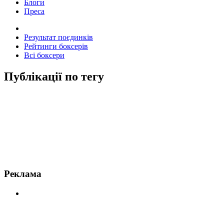
Блоги
Преса
Результат поєдинків
Рейтинги боксерів
Всі боксери
Публікації по тегу
Новини по Заб Джуда
Реклама