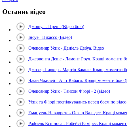
Останнє відео
Джошуа - Пренг (Відео бою)
Іноуе - Пікассо (Відео)
Олександр Усик - Даніель Дебуа. Відео
Джервонта Девіс - Ламонт Роуч. Кращі моменти 
Джозеф Паркер - Мартін Баколе. Кращі моменти 
Чжан Чжилей - Агіт Кабаєл. Кращі моменти бою 
Олександр Усик - Тайсон Ф'юрі - 2 (відео)
Усик та Ф'юрі поспілкувались перед боєм по відео 
Емануель Наваррете - Оскар Вальдес. Кращі мом
Рафаель Еспіноса - Робейсі Рамірес. Кращі момен