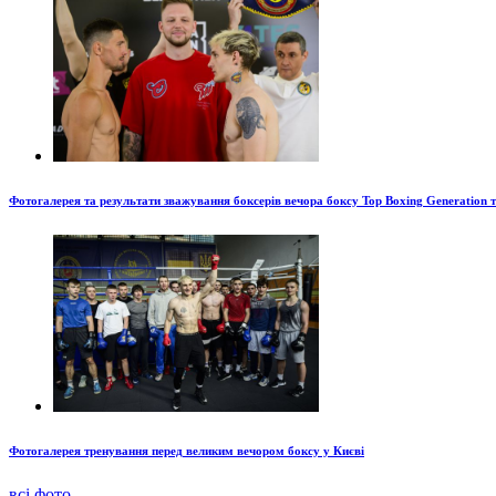
Фотогалерея та результати зважування боксерів вечора боксу Top Boxing Generation 
Фотогалерея тренування перед великим вечором боксу у Києві
всі фото