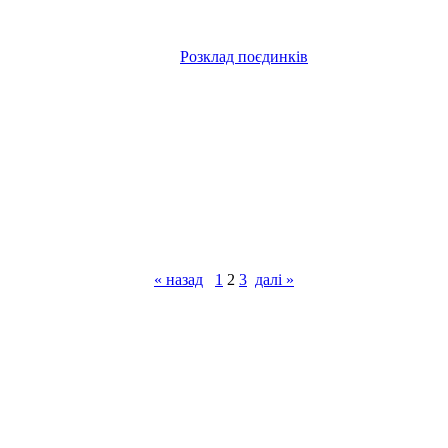
Розклад поєдинків
« назад
1
2
3
далі »