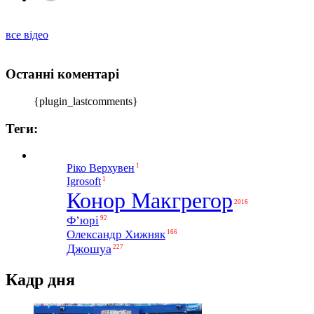
все відео
Останні коментарі
{plugin_lastcomments}
Теги:
1
Ріко Верхувен
1
Igrosoft
Конор Макгрегор
2016
Ф’юрі
92
Олександр Хижняк
166
Джошуа
227
Кадр дня