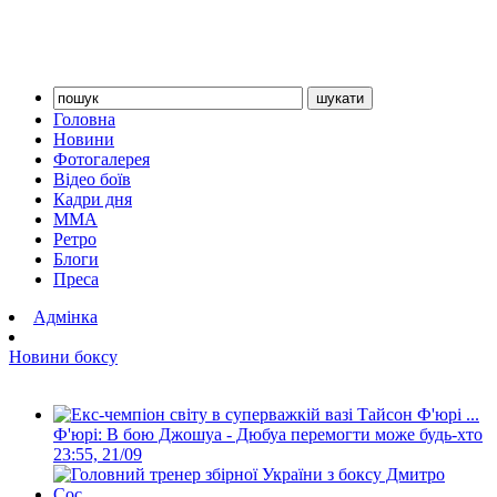
Головна
Новини
Фотогалерея
Відео боїв
Кадри дня
ММА
Ретро
Блоги
Преса
Адмінка
Новини боксу
Ф'юрі: В бою Джошуа - Дюбуа перемогти може будь-хто
23:55, 21/09