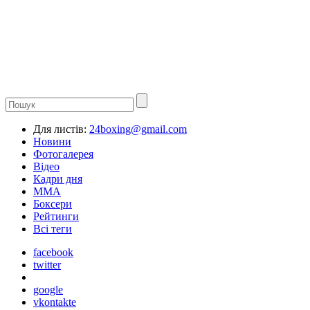
Для листів:
24boxing@gmail.com
Новини
Фотогалерея
Відео
Кадри дня
ММА
Боксери
Рейтинги
Всі теги
facebook
twitter
google
vkontakte