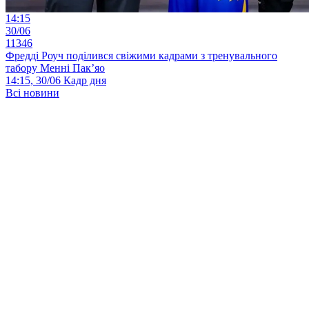
14:15
30/06
11346
Фредді Роуч поділився свіжими кадрами з тренувального
табору Менні Пак’яо
14:15, 30/06
Кадр дня
Всі новини