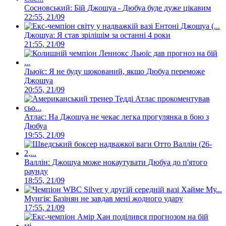
Сосновський: Бій Джошуа - Дюбуа буде дуже цікавим
22:55, 21/09
Джошуа: Я став зрілішім за останні 4 роки
21:55, 21/09
Льюїс: Я не буду шокований, якщо Дюбуа переможе
Джошуа
20:55, 21/09
Атлас: На Джошуа не чекає легка прогулянка в бою з
Дюбуа
19:55, 21/09
Валлін: Джошуа може нокаутувати Дюбуа до п'ятого
раунду
18:55, 21/09
Мунгія: Базінян не завдав мені жодного удару
17:55, 21/09