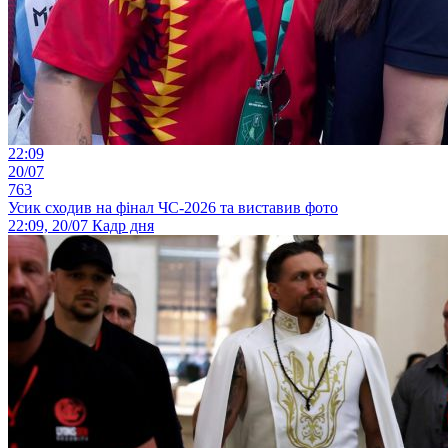
22:09
20/07
763
Усик сходив на фінал ЧС-2026 та виставив фото
22:09, 20/07
Кадр дня