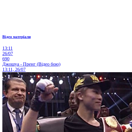
Відео матеріали
13:11
26/07
690
Джошуа - Пренг (Відео бою)
13:11, 26/07