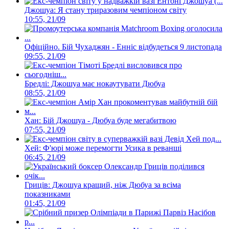
Джошуа: Я стану триразовим чемпіоном світу
10:55, 21/09
Офіційно. Бій Чухаджян - Енніс відбудеться 9 листопада
09:55, 21/09
Бредлі: Джошуа має нокаутувати Дюбуа
08:55, 21/09
Хан: Бій Джошуа - Дюбуа буде мегабитвою
07:55, 21/09
Хей: Ф'юрі може перемогти Усика в реванші
06:45, 21/09
Гриців: Джошуа кращий, ніж Дюбуа за всіма
показниками
01:45, 21/09