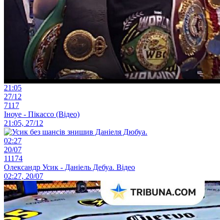
21:05
27/12
7117
Іноуе - Пікассо (Відео)
21:05, 27/12
02:27
20/07
11174
Олександр Усик - Даніель Дебуа. Відео
02:27, 20/07