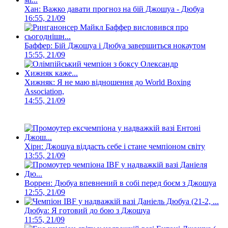
Хан: Важко давати прогноз на бій Джошуа - Дюбуа
16:55, 21/09
Баффер: Бій Джошуа і Дюбуа завершиться нокаутом
15:55, 21/09
Хижняк: Я не маю відношення до World Boxing
Association,
14:55, 21/09
Хірн: Джошуа віддасть себе і стане чемпіоном світу
13:55, 21/09
Воррен: Дюбуа впевнений в собі перед боєм з Джошуа
12:55, 21/09
Дюбуа: Я готовий до бою з Джошуа
11:55, 21/09