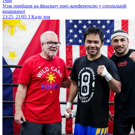
1688
Усик прийшов на фінальну прес-конференцію у спеціальній
вишиванці
23:25, 21/05
3
Кадр дня