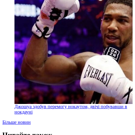
Джошуа здобув перемогу нокаутом, двічі побувавши в
нокдауні
Більше новин
Читайте також