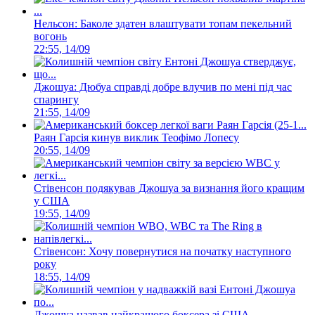
Нельсон: Баколе здатен влаштувати топам пекельний
вогонь
22:55, 14/09
Джошуа: Дюбуа справді добре влучив по мені під час
спарингу
21:55, 14/09
Раян Гарсія кинув виклик Теофімо Лопесу
20:55, 14/09
Стівенсон подякував Джошуа за визнання його кращим
у США
19:55, 14/09
Стівенсон: Хочу повернутися на початку наступного
року
18:55, 14/09
Джошуа назвав найкращого боксера зі США