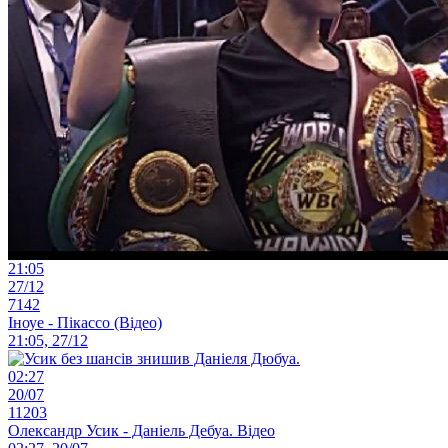
21:05
27/12
7142
Іноуе - Пікассо (Відео)
21:05, 27/12
02:27
20/07
11203
Олександр Усик - Даніель Дебуа. Відео