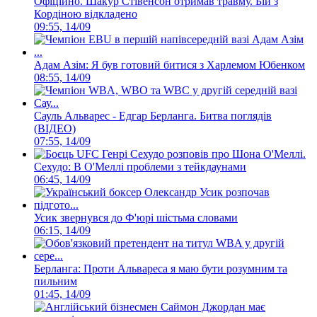
Офіційно. Шакур Стівенсон отримав травму. Бій з
Кордіною відкладено
09:55, 14/09
Адам Азім: Я був готовий битися з Харлемом Юбенком
08:55, 14/09
Сауль Альварес - Едгар Берланга. Битва поглядів
(ВІДЕО)
07:55, 14/09
Сехудо: В О'Меллі проблеми з тейкдаунами
06:45, 14/09
Усик звернувся до Ф'юрі шістьма словами
06:15, 14/09
Берланга: Проти Альвареса я маю бути розумним та
пильним
01:45, 14/09