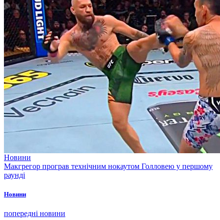
Новини
Макгрегор програв технічним нокаутом Голловею у першому
раунді
Новини
попередні новини