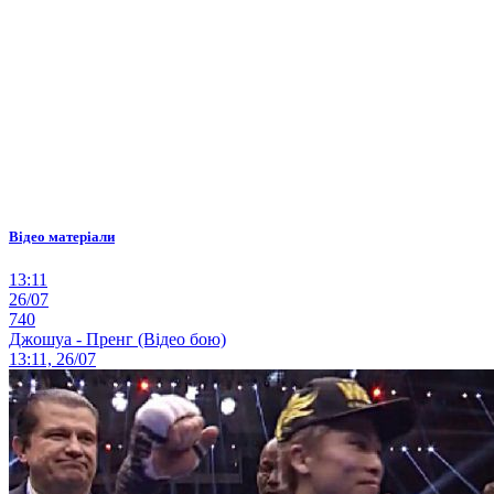
Відео матеріали
13:11
26/07
740
Джошуа - Пренг (Відео бою)
13:11, 26/07