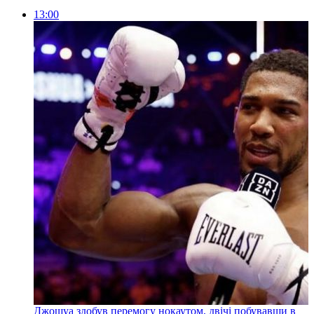
13:00
Джошуа здобув перемогу нокаутом, двічі побувавши в