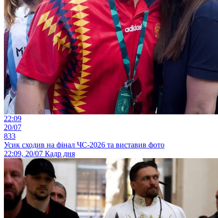
22:09
20/07
833
Усик сходив на фінал ЧС-2026 та виставив фото
22:09, 20/07
Кадр дня