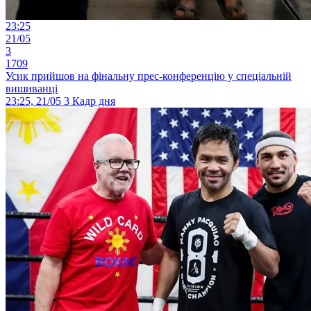
23:25
21/05
3
1709
Усик прийшов на фінальну прес-конференцію у спеціальній
вишиванці
23:25, 21/05
3
Кадр дня