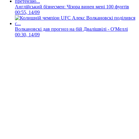
Англійський бізнесмен: Чізора винен мені 100 фунтів
00:55, 14/09
Волкановскі дав прогноз на бій Двалішвілі - О'Меллі
00:30, 14/09