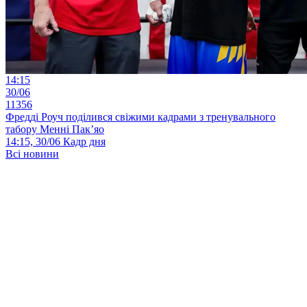
14:15
30/06
11356
Фредді Роуч поділився свіжими кадрами з тренувального
табору Менні Пак’яо
14:15, 30/06
Кадр дня
Всі новини