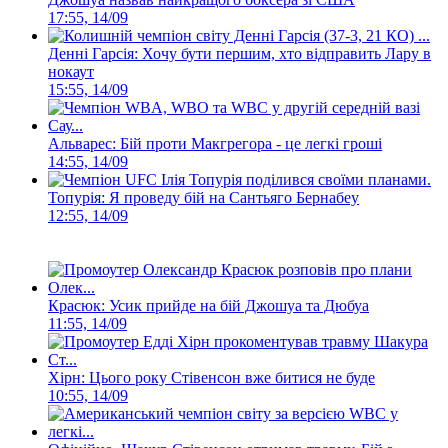
17:55, 14/09
Денні Гарсія: Хочу бути першим, хто відправить Лару в
нокаут
15:55, 14/09
Альварес: Бій проти Макгрегора - це легкі гроші
14:55, 14/09
Топурія: Я проведу бій на Сантьяго Бернабеу
12:55, 14/09
Красюк: Усик прийде на бій Джошуа та Дюбуа
11:55, 14/09
Хірн: Цього року Стівенсон вже битися не буде
10:55, 14/09