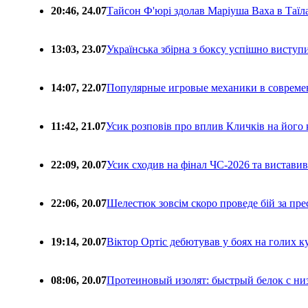
20:46, 24.07
Тайсон Ф'юрі здолав Маріуша Ваха в Таїл
13:03, 23.07
Українська збірна з боксу успішно виступ
14:07, 22.07
Популярные игровые механики в совреме
11:42, 21.07
Усик розповів про вплив Кличків на його 
22:09, 20.07
Усик сходив на фінал ЧС-2026 та вистави
22:06, 20.07
Шелестюк зовсім скоро проведе бій за п
19:14, 20.07
Віктор Ортіс дебютував у боях на голих 
08:06, 20.07
Протеиновый изолят: быстрый белок с ни