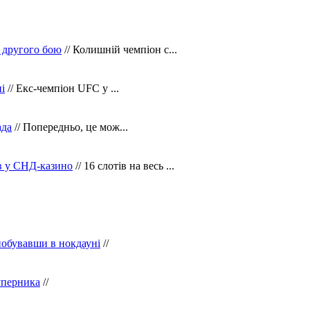
 другого бою
// Колишній чемпіон с...
і
// Екс-чемпіон UFC у ...
ада
// Попередньо, це мож...
ів у СНД-казино
// 16 слотів на весь ...
побувавши в нокдауні
//
уперника
//