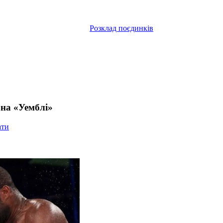
Розклад поєдинків
 на «Уемблі»
ати