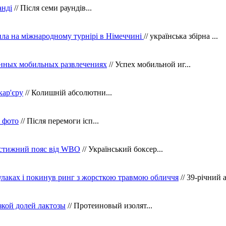
анді
// Після семи раундів...
ила на міжнародному турнірі в Німеччині
// українська збірна ...
нных мобильных развлечениях
// Успех мобильной иг...
кар'єру
// Колишній абсолютни...
в фото
// Після перемоги ісп...
рестижний пояс від WBO
// Український боксер...
кулаках і покинув ринг з жорсткою травмою обличчя
// 39-річний 
зкой долей лактозы
// Протеиновый изолят...