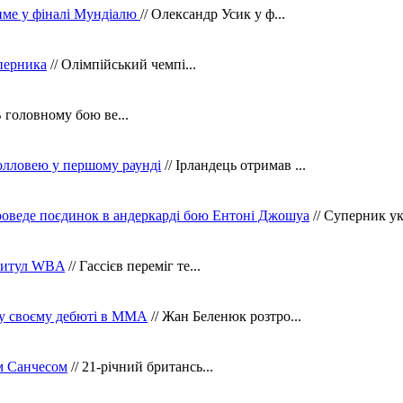
тиме у фіналі Мундіалю
// Олександр Усик у ф...
уперника
// Олімпійський чемпі...
В головному бою ве...
олловею у першому раунді
// Ірландець отримав ...
оведе поєдинок в андеркарді бою Ентоні Джошуа
// Суперник укр
 титул WBA
// Гассієв переміг те...
 у своєму дебюті в ММА
// Жан Беленюк розтро...
м Санчесом
// 21-річний британсь...