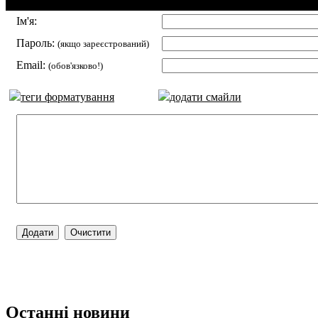
Ім'я:
Пароль:
(якщо зареєстрований)
Email:
(обов'язково!)
теги форматування
додати смайли
Останні новини