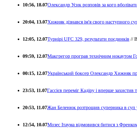
10:56, 18.07
Олександр Усик розповів за кого вболіва
20:04, 13.07
Хижняк дізнався ім'я свого наступного с
12:05, 12.07
Турнірі UFC 329, результати поєдинків
// 
09:59, 12.07
Макгрегор програв технічним нокаутом Г
00:15, 12.07
Український боксер Олександр Хижняк пр
23:53, 11.07
Гассієв переміг Кадіру і вперше захистив
20:53, 11.07
Жан Беленюк розтрощив суперника в суп
12:54, 10.07
Мозес Ітаума відмовився битися з Френко