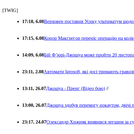
[TWIG]
17:18, 6.08
Верховен поставив Усику ультиматум щодо
17:15, 6.08
Конор Макгрегор переніс операцію на колін
14:09, 6.08
Бій Ф’юрі-Джошуа може пройти 20 листоп
23:11, 2.08
Автомати Igrosoft, які досі тримають гравц
13:11, 26.07
Джошуа - Пренг (Відео бою)
//
13:00, 26.07
Джошуа здобув перемогу нокаутом, двічі 
23:17, 24.07
Олександр Хижняк виявився легшим за с