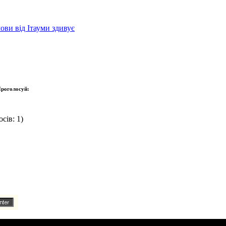
ови від Ітауми здивує
роголосуй:
сів: 1)