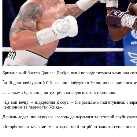
Британський боксер Даніель Дюбуа, який володіє титулом чемпіона світ
Їхній довгоочікуваний бій-реванш відбудеться 20 липня на знаменитому
За словами британця, ця зустріч стане для нього історичною.
«Це мій вечір, – підкреслив Дюбуа. – Я правильно підготувався, і за
чемпіоном та перемогти Усика».
Даніель додав, що відчуває «голод» до перемоги та готовий зруйнувати а
«Історія твориться саме тут та зараз, мені потрібно зламати суперника