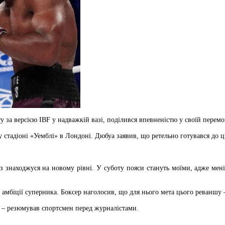
у за версією IBF у надважкій вазі, поділився впевненістю у своїй перем
 стадіоні «Уемблі» в Лондоні. Дюбуа заявив, що ретельно готувався до ц
раз знаходжуся на новому рівні. У суботу пояси стануть моїми, адже мен
мбіції суперника. Боксер наголосив, що для нього мета цього реваншу – н
», – резюмував спортсмен перед журналістами.