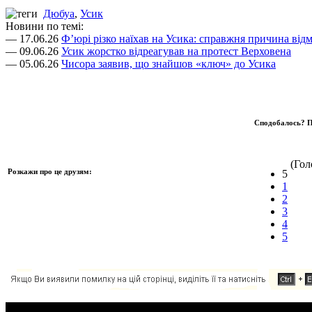
Дюбуа
,
Усик
Новини по темі:
— 17.06.26
Ф’юрі різко наїхав на Усика: справжня причина відм
— 09.06.26
Усик жорстко відреагував на протест Верховена
— 05.06.26
Чисора заявив, що знайшов «ключ» до Усика
Сподобалось? П
(Голо
Розкажи про це друзям:
5
1
2
3
4
5
Додавання коментаря: