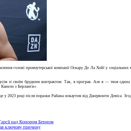
домлення голові промоутерської компанії Оскару Де Ла Хойї у соціальни
сім зі своїм брудним контрактом. Так, я програв. Але я — твоя єдина
 Канело з Берланги».
е у 2023 році після поразки Райана нокаутом від Джервонти Девіса. Згод
Гарсії над Конором Бенном
звав ключову причину