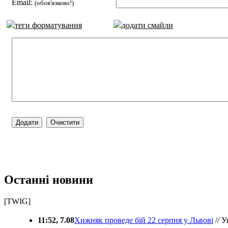
Email:
(обов'язково!)
теги форматування
додати смайли
Останні новини
[TWIG]
11:52, 7.08
Хижняк проведе бій 22 серпня у Львові
// У