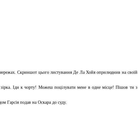
х мережах. Скриншот цього листування Де Ла Хойя оприлюднив на своїй
 зірка. Іди к чорту! Можеш поцілувати мене в одне місце! Пішов ти з
ом Гарсія подав на Оскара до суду.