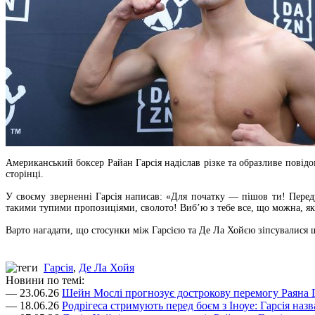
Американський боксер Райан Гарсія надіслав різке та образливе пові
сторінці.
У своєму зверненні Гарсія написав: «Для початку — пішов ти! Переду
такими тупими пропозиціями, сволото! Виб’ю з тебе все, що можна, як
Варто нагадати, що стосунки між Гарсією та Де Ла Хойєю зіпсувалися щ
Гарсія
,
Де Ла Хойя
Новини по темі:
— 23.06.26
Шейн Мослі прогнозує дострокову перемогу Раяна 
— 18.06.26
Родрігеса стримують перед боєм з Іноуе: Гарсія на