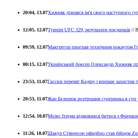
20:04, 13.07
Хижняк дізнався ім'я свого наступного с
12:05, 12.07
Турнірі UFC 329, результати поєдинків
// 
09:59, 12.07
Макгрегор програв технічним нокаутом Г
00:15, 12.07
Український боксер Олександр Хижняк пр
23:53, 11.07
Гассієв переміг Кадіру і вперше захистив
20:53, 11.07
Жан Беленюк розтрощив суперника в суп
12:54, 10.07
Мозес Ітаума відмовився битися з Френко
11:26, 10.07
Шакур Стівенсон офіційно став бійцем Zuf