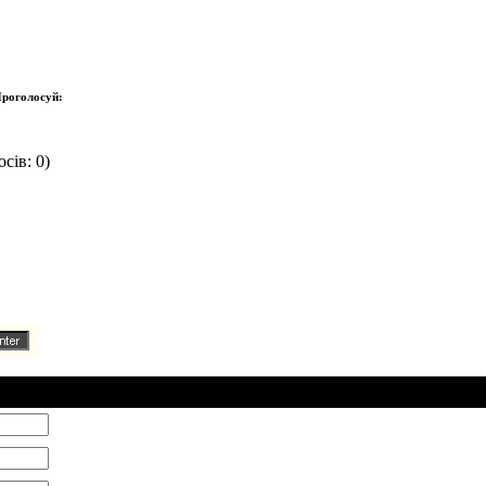
роголосуй:
сів: 0)