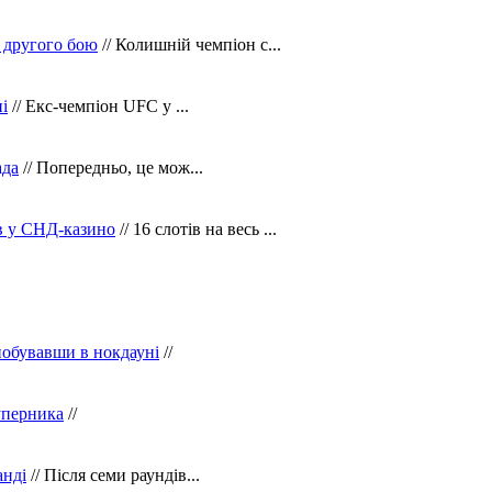
 другого бою
// Колишній чемпіон с...
і
// Екс-чемпіон UFC у ...
ада
// Попередньо, це мож...
ів у СНД-казино
// 16 слотів на весь ...
побувавши в нокдауні
//
уперника
//
анді
// Після семи раундів...