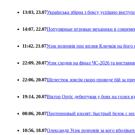
13:03, 23.07
Українська збірна з боксу успішно виступ
14:07, 22.07
Популярные игровые механики в совреме
11:42, 21.07
Усик розповів про вплив Кличків на його 
22:09, 20.07
Усик сходив на фінал ЧС-2026 та вистави
22:06, 20.07
Шелестюк зовсім скоро проведе бій за п
19:14, 20.07
Віктор Ортіс дебютував у боях на голих 
08:06, 20.07
Протеиновый изолят: быстрый белок с ни
10:56, 18.07
Олександр Усик розповів за кого вболіва