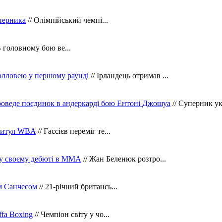
уперника
// Олімпійський чемпі...
В головному бою ве...
олловею у першому раунді
// Ірландець отримав ...
оведе поєдинок в андеркарді бою Ентоні Джошуа
// Суперник укр
 титул WBA
// Гассієв переміг те...
 у своєму дебюті в ММА
// Жан Беленюк розтро...
м Санчесом
// 21-річний британсь...
fa Boxing
// Чемпіон світу у чо...