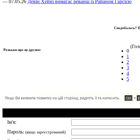
— 07.05.26
Девін Хейні вимагає реванш із Райаном Гарсією
Сподобалось? П
(Голо
Розкажи про це друзям:
0
1
2
3
4
5
Додавання коментаря:
Ім'я:
Пароль:
(якщо зареєстрований)