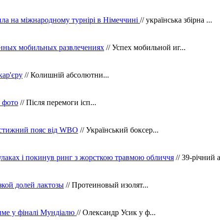
ила на міжнародному турнірі в Німеччині
// українська збірна ...
нных мобильных развлечениях
// Успех мобильной иг...
кар'єру
// Колишній абсолютни...
в фото
// Після перемоги ісп...
рестижний пояс від WBO
// Український боксер...
кулаках і покинув ринг з жорсткою травмою обличчя
// 39-річний 
зкой долей лактозы
// Протеиновый изолят...
тиме у фіналі Мундіалю
// Олександр Усик у ф...