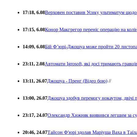
17:18, 6.08
Верховен поставив Усику ультиматум щодо
17:15, 6.08
Конор Макгрегор переніс операцію на колін
14:09, 6.08
Бій Ф’юрі-Джошуа може пройти 20 листоп
23:11, 2.08
Автомати Igrosoft, які досі тримають гравц
13:11, 26.07
Джошуа - Пренг (Відео бою)
//
13:00, 26.07
Джошуа здобув перемогу нокаутом, двічі 
23:17, 24.07
Олександр Хижняк виявився легшим за с
20:46, 24.07
Тайсон Ф'юрі здолав Маріуша Ваха в Таїл