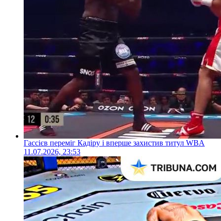
Гассієв переміг Кадіру і вперше захистив титул WBA
11.07.2026, 23:53