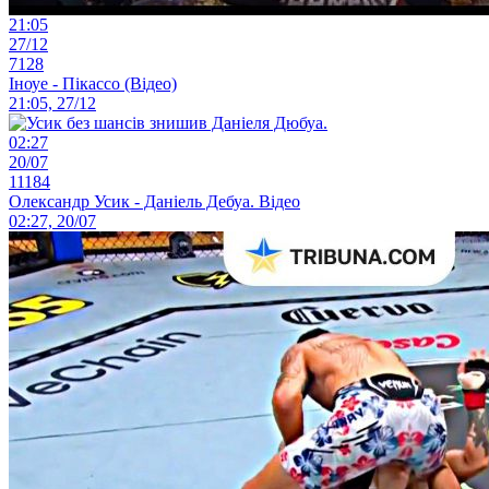
21:05
27/12
7128
Іноуе - Пікассо (Відео)
21:05, 27/12
02:27
20/07
11184
Олександр Усик - Даніель Дебуа. Відео
02:27, 20/07