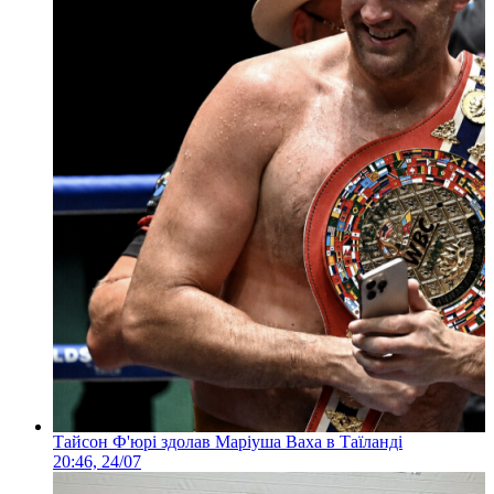
Тайсон Ф'юрі здолав Маріуша Ваха в Таїланді
20:46, 24/07