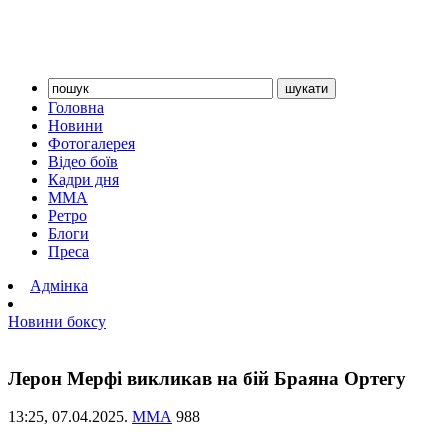
Головна
Новини
Фотогалерея
Відео боїв
Кадри дня
ММА
Ретро
Блоги
Преса
Адмінка
Новини боксу
Лерон Мерфі викликав на бій Браяна Ортегу
13:25,
07.04.2025.
ММА
988