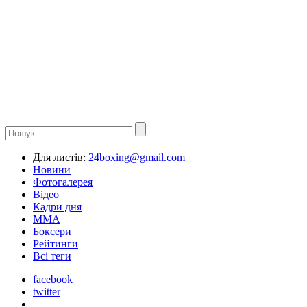
Для листів:
24boxing@gmail.com
Новини
Фотогалерея
Відео
Кадри дня
ММА
Боксери
Рейтинги
Всі теги
facebook
twitter