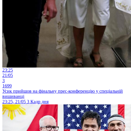
23:25
21/05
3
1699
Усик прийшов на фінальну прес-конференцію у спеціальній
вишиванці
23:25, 21/05
3
Кадр дня