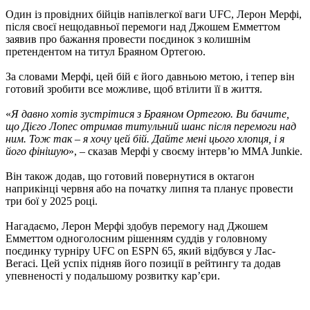
Один із провідних бійців напівлегкої ваги UFC, Лерон Мерфі,
після своєї нещодавньої перемоги над Джошем Емметтом
заявив про бажання провести поєдинок з колишнім
претендентом на титул Браяном Ортегою.
За словами Мерфі, цей бій є його давньою метою, і тепер він
готовий зробити все можливе, щоб втілити її в життя.
«
Я давно хотів зустрітися з Браяном Ортегою. Ви бачите,
що Дієго Лопес отримав титульний шанс після перемоги над
ним. Тож так – я хочу цей бій. Дайте мені цього хлопця, і я
його фінішую
», – сказав Мерфі у своєму інтерв’ю MMA Junkie.
Він також додав, що готовий повернутися в октагон
наприкінці червня або на початку липня та планує провести
три бої у 2025 році.
Нагадаємо, Лерон Мерфі здобув перемогу над Джошем
Емметтом одноголосним рішенням суддів у головному
поєдинку турніру UFC on ESPN 65, який відбувся у Лас-
Вегасі. Цей успіх підняв його позиції в рейтингу та додав
упевненості у подальшому розвитку кар’єри.