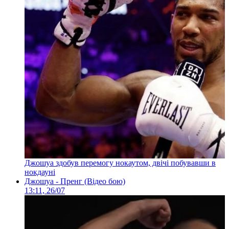
Джошуа здобув перемогу нокаутом, двічі побувавши в
нокдауні
Джошуа - Пренг (Відео бою)
13:11, 26/07