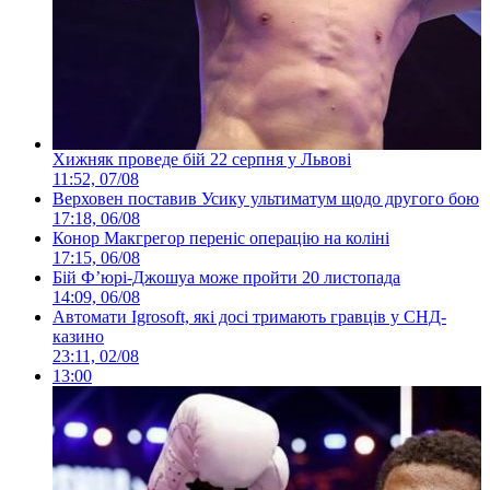
Хижняк проведе бій 22 серпня у Львові
11:52, 07/08
Верховен поставив Усику ультиматум щодо другого бою
17:18, 06/08
Конор Макгрегор переніс операцію на коліні
17:15, 06/08
Бій Ф’юрі-Джошуа може пройти 20 листопада
14:09, 06/08
Автомати Igrosoft, які досі тримають гравців у СНД-
казино
23:11, 02/08
13:00