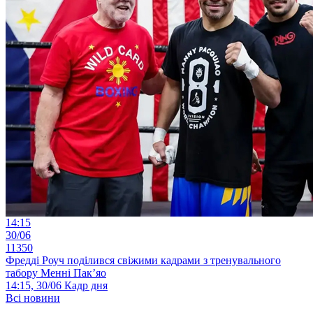
14:15
30/06
11350
Фредді Роуч поділився свіжими кадрами з тренувального
табору Менні Пак’яо
14:15, 30/06
Кадр дня
Всі новини