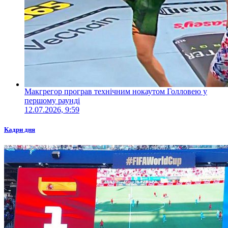
Макгрегор програв технічним нокаутом Голловею у
першому раунді
12.07.2026, 9:59
Кадри дня