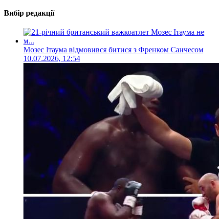
Вибір редакції
Мозес Ітаума відмовився битися з Френком Санчесом
10.07.2026, 12:54