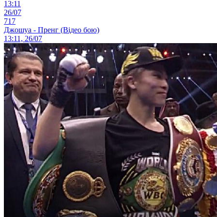
13:11
26/07
717
Джошуа - Пренг (Відео бою)
13:11, 26/07