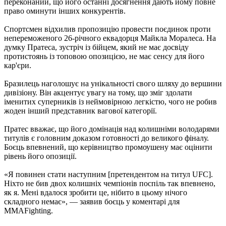
переконаний, що його останні досягнення дають йому повне
право оминути інших конкурентів.
Спортсмен відхилив пропозицію провести поєдинок проти
непереможеного 26-річного еквадорця Майкла Моралеса. На
думку Пратеса, зустріч із бійцем, який не має досвіду
протистоянь із топовою опозицією, не має сенсу для його
кар'єри.
Бразилець наголошує на унікальності свого шляху до вершини
дивізіону. Він акцентує увагу на тому, що зміг здолати
іменитих суперників із неймовірною легкістю, чого не робив
жоден інший представник вагової категорії.
Пратес вважає, що його домінація над колишніми володарями
титулів є головним доказом готовності до великого фіналу.
Боєць впевнений, що керівництво промоушену має оцінити
рівень його опозиції.
«Я повинен стати наступним [претендентом на титул UFC].
Ніхто не бив двох колишніх чемпіонів поспіль так впевнено,
як я. Мені вдалося зробити це, нібито в цьому нічого
складного немає», — заявив боєць у коментарі для
MMAFighting.