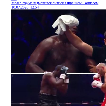
Мозес Ітаума відмовився битися з Френком Санчесом
10.07.2026, 12:54