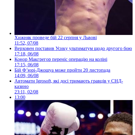
Хижняк проведе бій 22 серпня у Львові
11:52, 07/08
Верховен поставив Усику ультиматум щодо другого бою
17:18, 06/08
Конор Макгрегор переніс операцію на коліні
17:15, 06/08
Бій Ф’юрі-Джошуа може пройти 20 листопада
14:09, 06/08
Автомати Igrosoft, які досі тримають гравців у СНД-
казино
23:11, 02/08
13:00