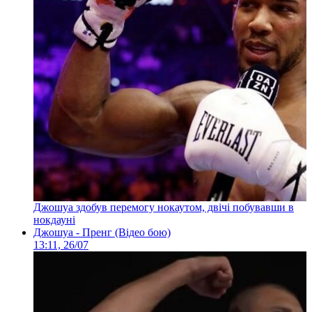
Джошуа здобув перемогу нокаутом, двічі побувавши в
нокдауні
Джошуа - Пренг (Відео бою)
13:11, 26/07