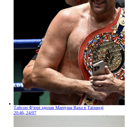
Тайсон Ф'юрі здолав Маріуша Ваха в Таїланді
20:46, 24/07