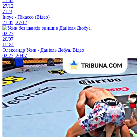
21:05
27/12
7123
Іноуе - Пікассо (Відео)
21:05, 27/12
02:27
20/07
11181
Олександр Усик - Даніель Дебуа. Відео
02:27, 20/07