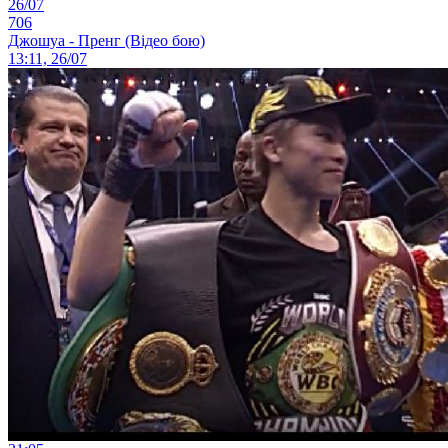
26/07
706
Джошуа - Пренг (Відео бою)
13:11, 26/07