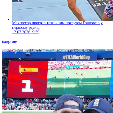
Макгрегор програв технічним нокаутом Голловею у
першому раунді
12.07.2026, 9:59
Кадри дня