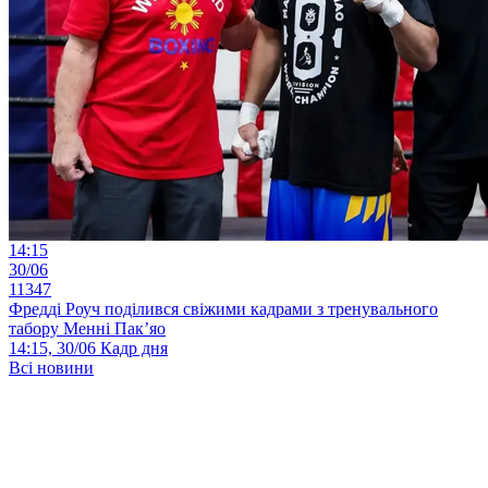
14:15
30/06
11347
Фредді Роуч поділився свіжими кадрами з тренувального
табору Менні Пак’яо
14:15, 30/06
Кадр дня
Всі новини