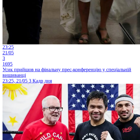
23:25
21/05
3
1695
Усик прийшов на фінальну прес-конференцію у спеціальній
вишиванці
23:25, 21/05
3
Кадр дня