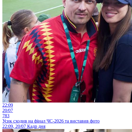
22:09
20/07
783
Усик сходив на фінал ЧС-2026 та виставив фото
22:09, 20/07
Кадр дня