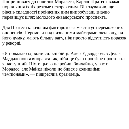
Попри повагу до навичок Моралеса, Карлос Пратес вважає
порівняння їхніх резюме некоректним. Він зауважив, що
рівень складності пройдених ним випробувань значно
перевищує шлях молодого еквадорського проспекта.
Для Пратеса ключовим фактором є саме статус переможених
опонентів. Перемоги над визнаними майстрами октагону, на
його думку, мають більшу вагу, ніж просто відсутність поразок
у рекорді.
«Я поважаю їх, вони сильні бійці. Але з Едвардсом, з Делла
Маддаленою я впорався так, ніби це було простіше простого. І
я наступний. Ніхто цього не робив. Звичайно, у вас є
Моралес, але Майкл ніколи не бився з колишніми
чемпіонами», — підкреслив бразилець.