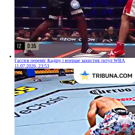
Гассієв переміг Кадіру і вперше захистив титул WBA
11.07.2026, 23:53