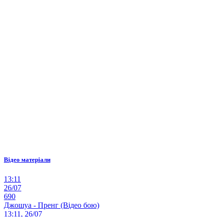
Відео матеріали
13:11
26/07
690
Джошуа - Пренг (Відео бою)
13:11, 26/07