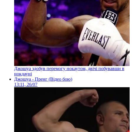
Джошуа здобув перемогу нокаутом, двічі побувавши в
нокдауні
Джошуа - Пренг (Відео бою)
13:11, 26/07