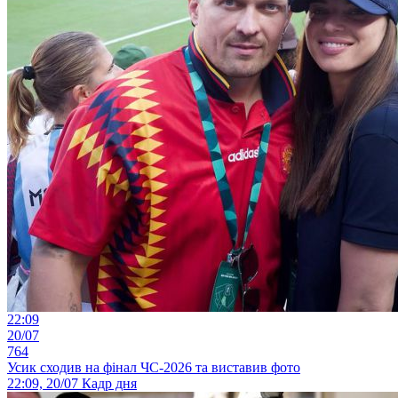
22:09
20/07
764
Усик сходив на фінал ЧС-2026 та виставив фото
22:09, 20/07
Кадр дня