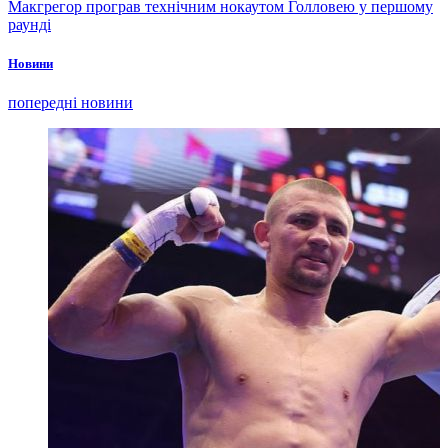
Макгрегор програв технічним нокаутом Голловею у першому
раунді
Новини
попередні новини