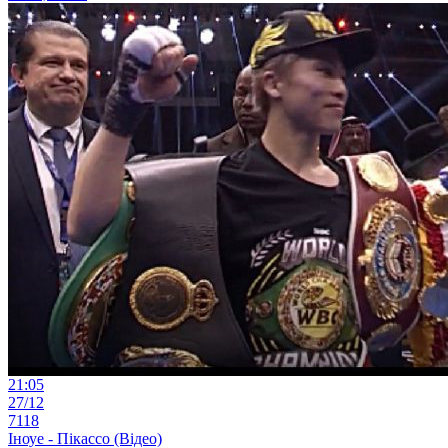
21:05
27/12
7118
Іноуе - Пікассо (Відео)