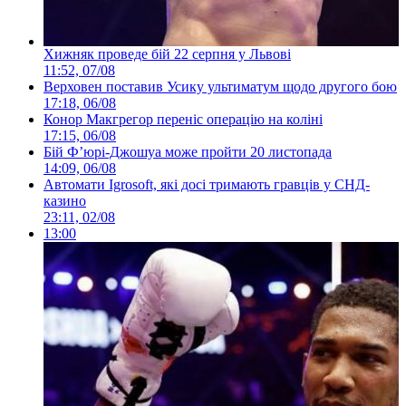
Хижняк проведе бій 22 серпня у Львові
11:52, 07/08
Верховен поставив Усику ультиматум щодо другого бою
17:18, 06/08
Конор Макгрегор переніс операцію на коліні
17:15, 06/08
Бій Ф’юрі-Джошуа може пройти 20 листопада
14:09, 06/08
Автомати Igrosoft, які досі тримають гравців у СНД-
казино
23:11, 02/08
13:00