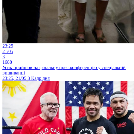
23:25
21/05
3
1688
Усик прийшов на фінальну прес-конференцію у спеціальній
вишиванці
23:25, 21/05
3
Кадр дня