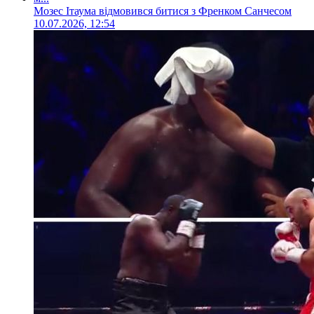
Мозес Ітаума відмовився битися з Френком Санчесом
10.07.2026, 12:54