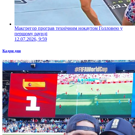
Макгрегор програв технічним нокаутом Голловею у
першому раунді
12.07.2026, 9:59
Кадри дня