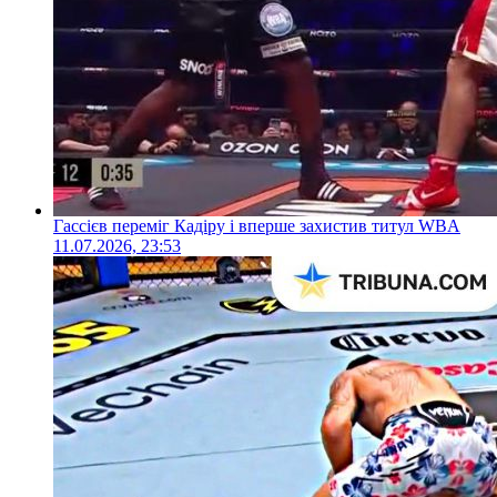
Гассієв переміг Кадіру і вперше захистив титул WBA
11.07.2026, 23:53