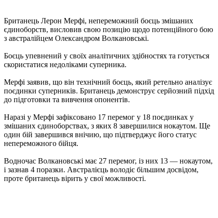
Британець Лерон Мерфі, непереможний боєць змішаних
єдиноборств, висловив свою позицію щодо потенційного бою
з австралійцем Олександром Волкановські.
Боєць упевнений у своїх аналітичних здібностях та готується
скористатися недоліками суперника.
Мерфі заявив, що він технічний боєць, який ретельно аналізує
поєдинки суперників. Британець демонструє серйозний підхід
до підготовки та вивчення опонентів.
Наразі у Мерфі зафіксовано 17 перемог у 18 поєдинках у
змішаних єдиноборствах, з яких 8 завершилися нокаутом. Ще
один бій завершився внічию, що підтверджує його статус
непереможного бійця.
Водночас Волкановські має 27 перемог, із них 13 — нокаутом,
і зазнав 4 поразки. Австралієць володіє більшим досвідом,
проте британець вірить у свої можливості.