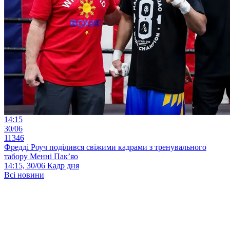
14:15
30/06
11346
Фредді Роуч поділився свіжими кадрами з тренувального
табору Менні Пак’яо
14:15, 30/06
Кадр дня
Всі новини