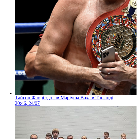
Тайсон Ф'юрі здолав Маріуша Ваха в Таїланді
20:46, 24/07