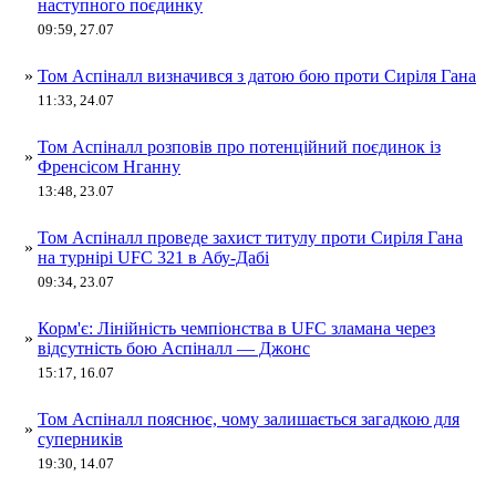
наступного поєдинку
09:59, 27.07
»
Том Аспіналл визначився з датою бою проти Сиріля Гана
11:33, 24.07
Том Аспіналл розповів про потенційний поєдинок із
»
Френсісом Нганну
13:48, 23.07
Том Аспіналл проведе захист титулу проти Сиріля Гана
»
на турнірі UFC 321 в Абу-Дабі
09:34, 23.07
Корм'є: Лінійність чемпіонства в UFC зламана через
»
відсутність бою Аспіналл — Джонс
15:17, 16.07
Том Аспіналл пояснює, чому залишається загадкою для
»
суперників
19:30, 14.07