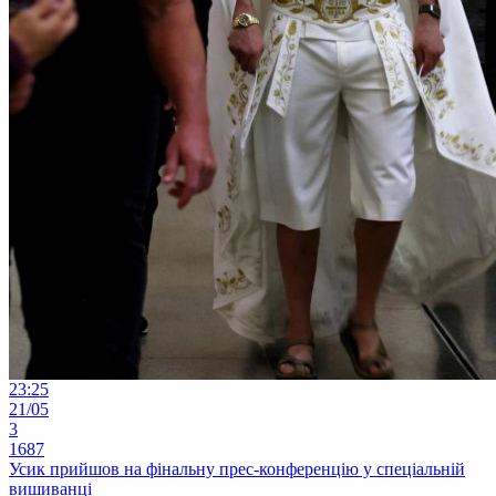
23:25
21/05
3
1687
Усик прийшов на фінальну прес-конференцію у спеціальній
вишиванці