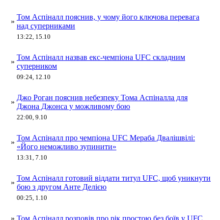
Том Аспіналл пояснив, у чому його ключова перевага
»
над суперниками
13:22, 15.10
Том Аспіналл назвав екс-чемпіона UFC складним
»
суперником
09:24, 12.10
Джо Роган пояснив небезпеку Тома Аспіналла для
»
Джона Джонса у можливому бою
22:00, 9.10
Том Аспіналл про чемпіона UFC Мераба Двалішвілі:
»
«Його неможливо зупинити»
13:31, 7.10
Том Аспіналл готовий віддати титул UFC, щоб уникнути
»
бою з другом Анте Делією
00:25, 1.10
»
Том Аспіналл розповів про рік простою без боїв у UFC