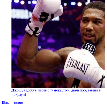
Джошуа здобув перемогу нокаутом, двічі побувавши в
нокдауні
Більше новин