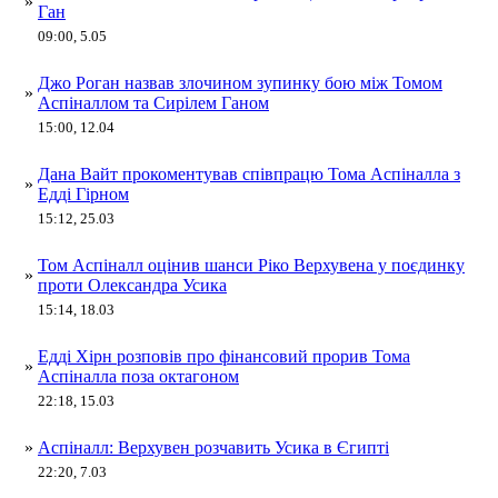
»
Ган
09:00, 5.05
Джо Роган назвав злочином зупинку бою між Томом
»
Аспіналлом та Сирілем Ганом
15:00, 12.04
Дана Вайт прокоментував співпрацю Тома Аспіналла з
»
Едді Гірном
15:12, 25.03
Том Аспіналл оцінив шанси Ріко Верхувена у поєдинку
»
проти Олександра Усика
15:14, 18.03
Едді Хірн розповів про фінансовий прорив Тома
»
Аспіналла поза октагоном
22:18, 15.03
»
Аспіналл: Верхувен розчавить Усика в Єгипті
22:20, 7.03