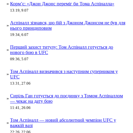
»
Корм’є: «Джон Джонс переміг би Тома Аспіналла»
13:19, 9.07
Аспіналл зізнався, що бій з Джоном Джонсом не був для
»
нього принциповим
19:34, 6.07
Перший захист титулу: Том Аспіналл готується до
»
нового бою в UFC
09:36, 5.07
Том Аспіналл визначився з наступним суперником у
»
UFC
13:31, 27.06
Сиріль Ган готується до поєдинку з Томом Аспіналлом
»
— чекає на дату бою
11:41, 26.06
Том Аспіналл — новий абсолютний чемпіон UFC у
»
важкій вазі
22:26, 22.06