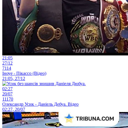
21:05
27/12
7114
Іноуе - Пікассо (Відео)
21:05, 27/12
02:27
20/07
11170
Олександр Усик - Даніель Дебуа. Відео
02:27, 20/07