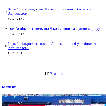
Корм’є пояснив, чому Джонс не поспішає битися з
»
Аспіналлом
09:24, 21.06
»
Том Аспіналл заявив, що Джон Джонс завершив кар’єру
13:39, 13.06
Корм’є відкрито заявляє: «Як чемпіон, я б уже бився з
»
Аспіналлом»
09:29, 13.06
[1]
2
далі »
Кадри дня