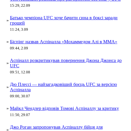
15:29, 22.09
Батько чемпіона UFC хоче бачити сина в боксі заради
»
грошей
11:24, 3.09
»
Біспінг назвав Аспіналла «Мохаммедом Алі в ММА»
09:44, 2.09
Аспіналл розкритикував повернення Джона Джонса до
»
UFC
09:51, 12.08
Дю Плессі — найзагадковіший боєць UFC за версією
»
Аспіналла
09:00, 30.07
»
Майкл Чендлер відповів Томові Аспіналлу за критику
11:50, 29.07
Джо Роган запропонував Аспіналлу бійця для
»