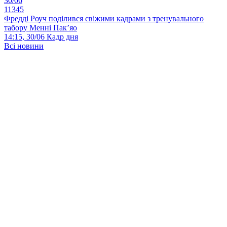
30/06
11345
Фредді Роуч поділився свіжими кадрами з тренувального
табору Менні Пак’яо
14:15, 30/06
Кадр дня
Всі новини