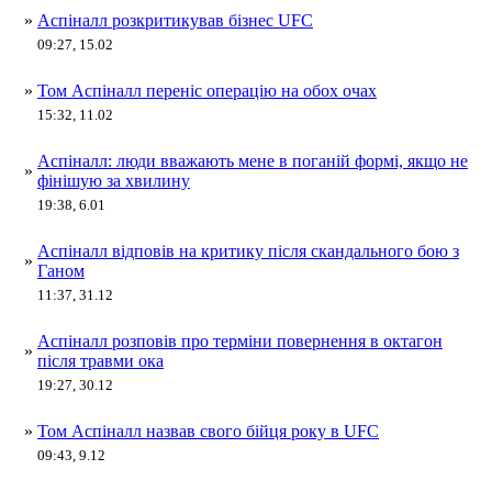
»
Аспіналл розкритикував бізнес UFC
09:27, 15.02
»
Том Аспіналл переніс операцію на обох очах
15:32, 11.02
Аспіналл: люди вважають мене в поганій формі, якщо не
»
фінішую за хвилину
19:38, 6.01
Аспіналл відповів на критику після скандального бою з
»
Ганом
11:37, 31.12
Аспіналл розповів про терміни повернення в октагон
»
після травми ока
19:27, 30.12
»
Том Аспіналл назвав свого бійця року в UFC
09:43, 9.12