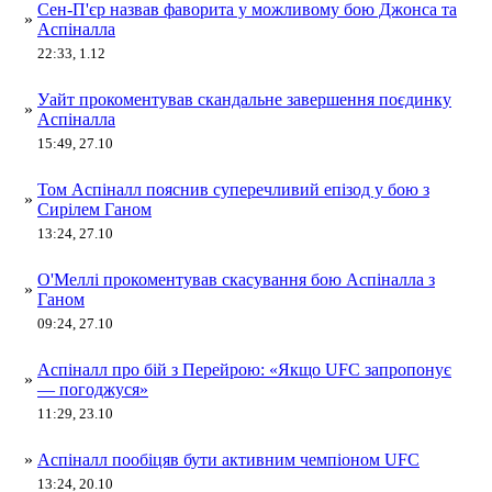
Сен-П'єр назвав фаворита у можливому бою Джонса та
»
Аспіналла
22:33, 1.12
Уайт прокоментував скандальне завершення поєдинку
»
Аспіналла
15:49, 27.10
Том Аспіналл пояснив суперечливий епізод у бою з
»
Сирілем Ганом
13:24, 27.10
О'Меллі прокоментував скасування бою Аспіналла з
»
Ганом
09:24, 27.10
Аспіналл про бій з Перейрою: «Якщо UFC запропонує
»
— погоджуся»
11:29, 23.10
»
Аспіналл пообіцяв бути активним чемпіоном UFC
13:24, 20.10