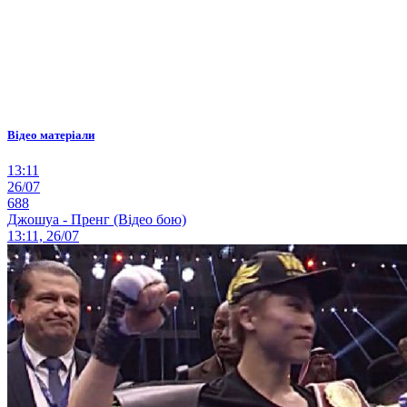
Відео матеріали
13:11
26/07
688
Джошуа - Пренг (Відео бою)
13:11, 26/07