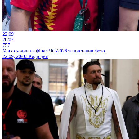
22:09
20/07
757
Усик сходив на фінал ЧС-2026 та виставив фото
22:09, 20/07
Кадр дня