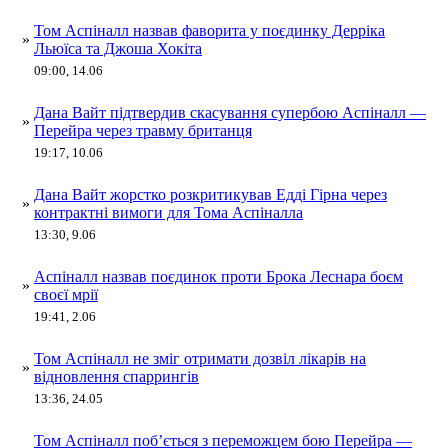
Том Аспіналл назвав фаворита у поєдинку Дерріка
»
Льюїса та Джоша Хокіта
09:00, 14.06
Дана Вайт підтвердив скасування супербою Аспіналл —
»
Перейра через травму британця
19:17, 10.06
Дана Вайт жорстко розкритикував Едді Гірна через
»
контрактні вимоги для Тома Аспіналла
13:30, 9.06
Аспіналл назвав поєдинок проти Брока Леснара боєм
»
своєї мрії
19:41, 2.06
Том Аспіналл не зміг отримати дозвіл лікарів на
»
відновлення спаррингів
13:36, 24.05
Том Аспіналл поб’ється з переможцем бою Перейра —