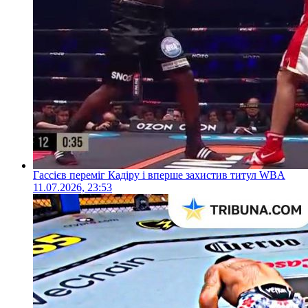
Гассієв переміг Кадіру і вперше захистив титул WBA
11.07.2026, 23:53