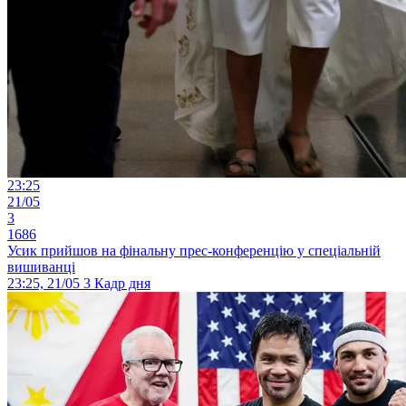
23:25
21/05
3
1686
Усик прийшов на фінальну прес-конференцію у спеціальній
вишиванці
23:25, 21/05
3
Кадр дня