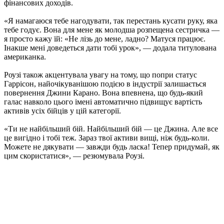
фінансових доходів.
«Я намагаюся тебе нагодувати, так перестань кусати руку, яка
тебе годує. Вона для мене як молодша розпещена сестричка —
я просто кажу їй: «Не лізь до мене, ладно? Матуся працює.
Інакше мені доведеться дати тобі урок», — додала титулована
американка.
Роузі також акцентувала увагу на тому, що попри статус
Гаррісон, найочікуванішою подією в індустрії залишається
повернення Джини Карано. Вона впевнена, що будь-який
галас навколо цього імені автоматично підвищує вартість
активів усіх бійців у цій категорії.
«Ти не найбільший бій. Найбільший бій — це Джина. Але все
це вигідно і тобі теж. Зараз твої активи вищі, ніж будь-коли.
Можете не дякувати — завжди будь ласка! Тепер придумай, як
цим скористатися», — резюмувала Роузі.