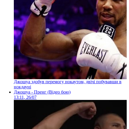
Джошуа здобув перемогу нокаутом, двічі побувавши в
нокдауні
Джошуа - Пренг (Відео бою)
13:11, 26/07