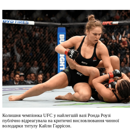
Колишня чемпіонка UFC у найлегшій вазі Ронда Роузі
публічно відреагувала на критичні висловлювання чинної
володарки титулу Кайли Гаррісон.