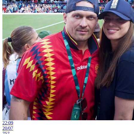
22:09
20/07
757