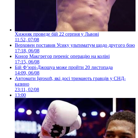
Хижняк проведе бій 22 серпня у Львові
11:52, 07/08
Верховен поставив Усику ультиматум щодо другого бою
17:18, 06/08
Конор Макгрегор переніс операцію на коліні
17:15, 06/08
Бій Ф’юрі-Джошуа може пройти 20 листопада
14:09, 06/08
Автомати Igrosoft, які досі тримають гравців у СНД-
казино
23:11, 02/08
13:00