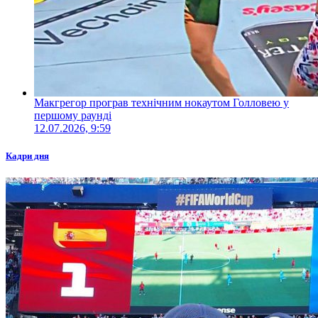
Макгрегор програв технічним нокаутом Голловею у
першому раунді
12.07.2026, 9:59
Кадри дня