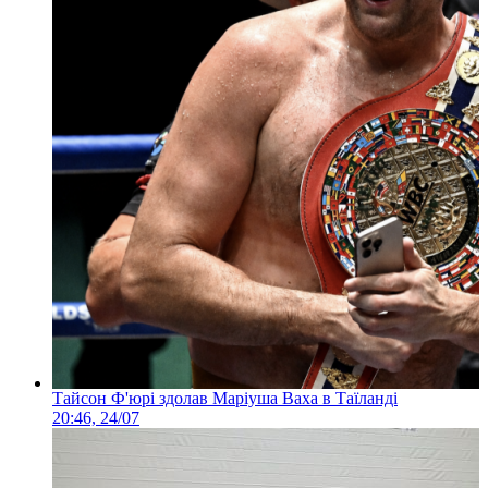
Тайсон Ф'юрі здолав Маріуша Ваха в Таїланді
20:46, 24/07