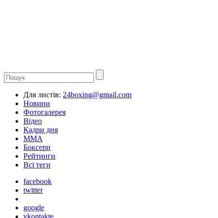
Для листів:
24boxing@gmail.com
Новини
Фотогалерея
Відео
Кадри дня
ММА
Боксери
Рейтинги
Всі теги
facebook
twitter
google
vkontakte