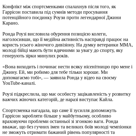
Конфлікт між спортсменками спалахнув після того, як
Гаррісон поставила під сумнів методи просування
потенційного поєдинку Роузи проти легендарної Джини
Карано.
Ронда Роузі висловила обурення позицією колеги,
наголосивши, що її медійна активність насправді працює на
користь усього жіночого дивізіону. На думку ветеранки ММА,
молоді бійці мають бути вдячними за увагу до спорту, яку
генерують зірки минулих років.
«Вона виходить і починає нести всяку нісенітницю про мене і
Джину. Ей, ми робимо для тебе тільки хороше. Ми
допомагаємо тобі», — заявила Ронда у відео на своєму
YouTube-каналі.
Роузі підкреслила, що має особисту зацікавленість у розвитку
важчих жіночих категорій, де наразі виступає Кайла.
Спортсменка нагадала, що саме її зусилля допоможуть
Гаррісон заробляти більше у майбутньому, особливо
враховуючи проблеми останньої зі згонкою ваги. Ронда
вважає, що без гучних імен та великих боїв молоді чемпіонки
не зможуть отримати бажаний рівень популярності та