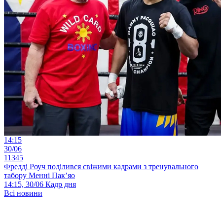
14:15
30/06
11345
Фредді Роуч поділився свіжими кадрами з тренувального
табору Менні Пак’яо
14:15, 30/06
Кадр дня
Всі новини