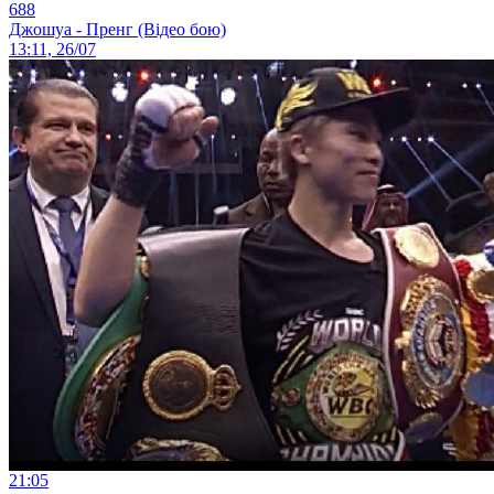
688
Джошуа - Пренг (Відео бою)
13:11, 26/07
21:05