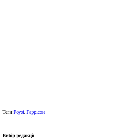
Теги:
Роузі
,
Гаррісон
Вибір редакції