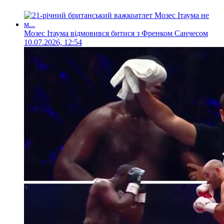
Мозес Ітаума відмовився битися з Френком Санчесом
10.07.2026, 12:54