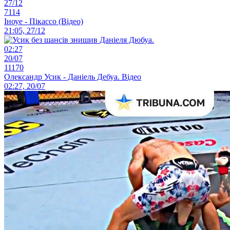
27/12
7114
Іноуе - Пікассо (Відео)
21:05, 27/12
02:27
20/07
11170
Олександр Усик - Даніель Дебуа. Відео
02:27, 20/07