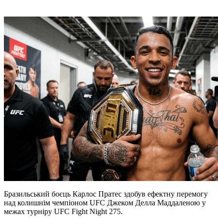
Бразильський боєць Карлос Пратес здобув ефектну перемогу
над колишнім чемпіоном UFC Джеком Делла Маддаленою у
межах турніру UFC Fight Night 275.