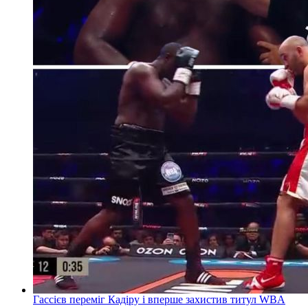
Гассієв переміг Кадіру і вперше захистив титул WBA