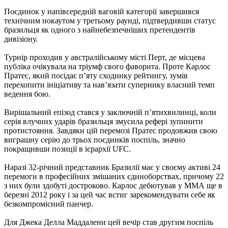
Поєдинок у напівсередній ваговій категорії завершився
технічним нокаутом у третьому раунді, підтвердивши статус
бразильця як одного з найнебезпечніших претендентів
дивізіону.
Турнір проходив у австралійському місті Перт, де місцева
публіка очікувала на тріумф свого фаворита. Проте Карлос
Пратес, який посідає п’яту сходинку рейтингу, зумів
перехопити ініціативу та нав’язати супернику власний темп
ведення бою.
Вирішальний епізод стався у заключній п’ятихвилинці, коли
серія влучних ударів бразильця змусила рефері зупинити
протистояння. Завдяки цій перемозі Пратес продовжив свою
виграшну серію до трьох поєдинків поспіль, значно
покращивши позиції в ієрархії UFC.
Наразі 32-річний представник Бразилії має у своєму активі 24
перемоги в професійних змішаних єдиноборствах, причому 22
з них були здобуті достроково. Карлос дебютував у ММА ще в
березні 2012 року і за цей час встиг зарекомендувати себе як
безкомпромісний панчер.
Для Джека Делла Маддалени цей вечір став другим поспіль