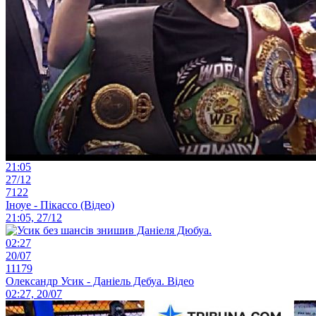
21:05
27/12
7122
Іноуе - Пікассо (Відео)
21:05, 27/12
02:27
20/07
11179
Олександр Усик - Даніель Дебуа. Відео
02:27, 20/07