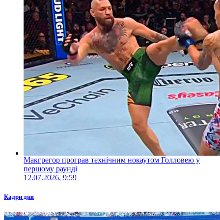
Макгрегор програв технічним нокаутом Голловею у
першому раунді
12.07.2026, 9:59
Кадри дня