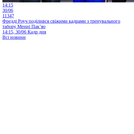
14:15
30/06
11347
Фредді Роуч поділився свіжими кадрами з тренувального
табору Менні Пак’яо
14:15, 30/06
Кадр дня
Всі новини