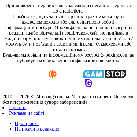
При виявленні перших ознак залежності негайно зверніться
до спеціаліста.
Пам'ятайте, що участь в азартних іграх не може бути
джерелом доходів або альтернативою роботі.
Інформаційний ресурс 24boxing.com.ua не проводить ігри на
реальні та/або віртуальні гроші, також сайт не приймає в
жодній формі оплату ставок та/інших платежів, які пов’язані/
можуть бути пов’язані з азартними іграми, букмекерами або
тоталізаторами.
Будь-які матеріали на інформаційному ресурсі 24boxing.com.ua
публікуються виключно з інформаційною метою.
2010 — 2026 ©
24boxing.com.ua.
Усi права захищенi. Передрук
без гіперпосилання суворо заборонений
Про нас
Реклама на сайті
Про проект
Написати в редакцію