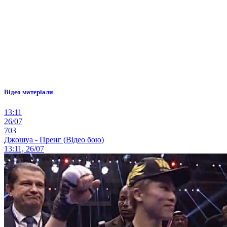
Відео матеріали
13:11
26/07
703
Джошуа - Пренг (Відео бою)
13:11, 26/07