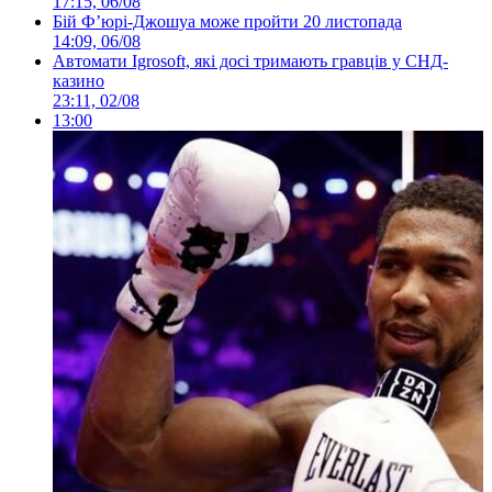
17:15, 06/08
Бій Ф’юрі-Джошуа може пройти 20 листопада
14:09, 06/08
Автомати Igrosoft, які досі тримають гравців у СНД-
казино
23:11, 02/08
13:00