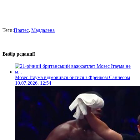
Теги:
Пратес
,
Маддалена
Вибір редакції
Мозес Ітаума відмовився битися з Френком Санчесом
10.07.2026, 12:54