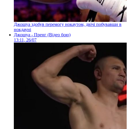
Джошуа здобув перемогу нокаутом, двічі побувавши в
нокдауні
Джошуа - Пренг (Відео бою)
13:11, 26/07