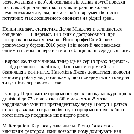
розчаруванням у кар’єрі, оскільки він зазнав другої поразки
поспіль. 29-річний австралієць, який раніше володів
чемпіонським титулом, не зміг знайти аргументів проти
потужних атак досвідченого опонента на рідній арені.
Попри невдачу, статистика Делла Маддалени залишається
солідною — 18 перемог, 14 з яких є достроковими, при
чотирьох поразках у рекорді. Його професійний шлях
розпочався у березні 2016 року, і він довгий час вважався
одним із найбільш перспективних бійців напівсередньої ваги.
«Карлос же, таким чином, тепер іде на серії з трьох перемог»,
— підкреслюють аналітики, відзначаючи стрімкий зліт
бразильця в рейтингах. Натомість Джеку доведеться провести
серйозну роботу над помилками, щоб повернутися в гонку за
титул після чергового фіаско.
Турнір у Перті вкотре продемонстрував високу конкуренцію в
дивізіоні до 77 кг, де кожен бій у межах топ-5 може
кардинально змінити претендентську чергу. Виступ Пратеса
став справжньою окрасою івенту та продемонстрував його
готовність до поєдинків ще вищого рівня.
Майстерність Карлоса у завершальній стадії атак стала
ключовим фактором, який дозволив йому домінувати над