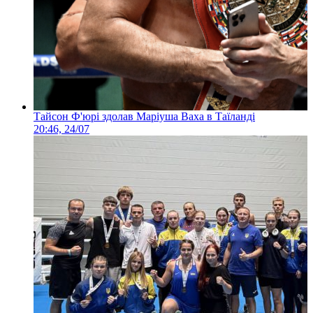
Тайсон Ф'юрі здолав Маріуша Ваха в Таїланді
20:46, 24/07