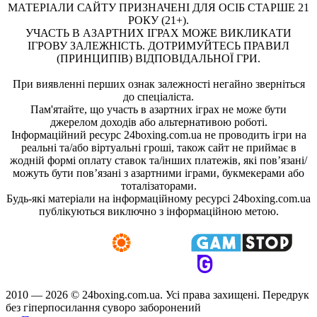
МАТЕРІАЛИ САЙТУ ПРИЗНАЧЕНІ ДЛЯ ОСІБ СТАРШЕ 21
РОКУ (21+).
УЧАСТЬ В АЗАРТНИХ ІГРАХ МОЖЕ ВИКЛИКАТИ
ІГРОВУ ЗАЛЕЖНІСТЬ. ДОТРИМУЙТЕСЬ ПРАВИЛ
(ПРИНЦИПІВ) ВІДПОВІДАЛЬНОЇ ГРИ.
При виявленні перших ознак залежності негайно зверніться
до спеціаліста.
Пам'ятайте, що участь в азартних іграх не може бути
джерелом доходів або альтернативою роботі.
Інформаційний ресурс 24boxing.com.ua не проводить ігри на
реальні та/або віртуальні гроші, також сайт не приймає в
жодній формі оплату ставок та/інших платежів, які пов’язані/
можуть бути пов’язані з азартними іграми, букмекерами або
тоталізаторами.
Будь-які матеріали на інформаційному ресурсі 24boxing.com.ua
публікуються виключно з інформаційною метою.
2010 — 2026 ©
24boxing.com.ua.
Усi права захищенi. Передрук
без гіперпосилання суворо заборонений