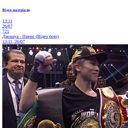
Відео матеріали
13:11
26/07
721
Джошуа - Пренг (Відео бою)
13:11, 26/07