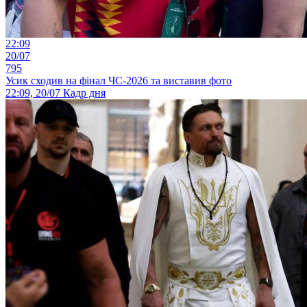
22:09
20/07
795
Усик сходив на фінал ЧС-2026 та виставив фото
22:09, 20/07
Кадр дня