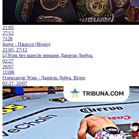
21:05
27/12
7128
Іноуе - Пікассо (Відео)
21:05, 27/12
02:27
20/07
11186
Олександр Усик - Даніель Дебуа. Відео
02:27, 20/07