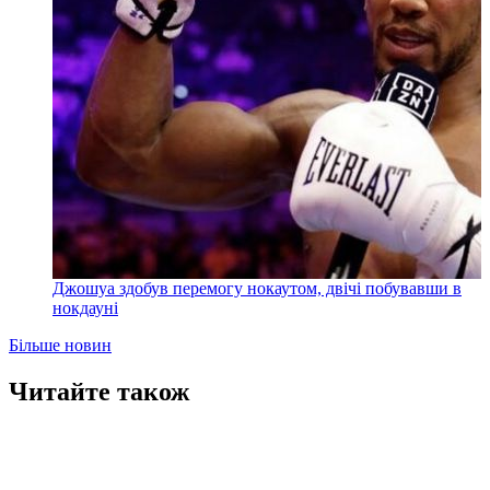
Джошуа здобув перемогу нокаутом, двічі побувавши в
нокдауні
Більше новин
Читайте також