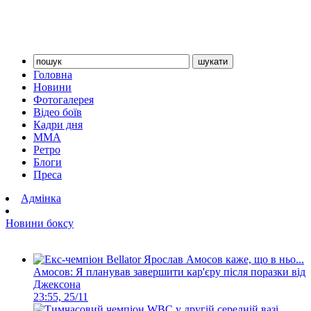
Головна
Новини
Фотогалерея
Відео боїв
Кадри дня
ММА
Ретро
Блоги
Преса
Адмінка
Новини боксу
Амосов: Я планував завершити кар'єру після поразки від
Джексона
23:55, 25/11