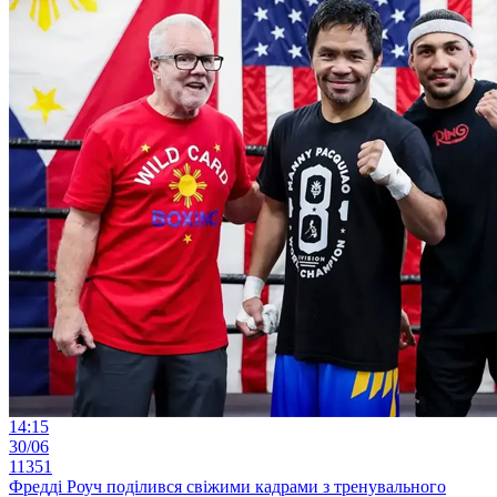
14:15
30/06
11351
Фредді Роуч поділився свіжими кадрами з тренувального