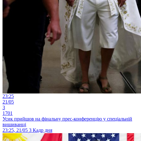
23:25
21/05
3
1701
Усик прийшов на фінальну прес-конференцію у спеціальній
вишиванці
23:25, 21/05
3
Кадр дня