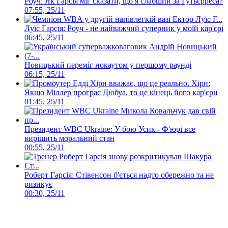
Роуч: Як Гарсія міг сказати, що я слабший за Гутьєрреса?
07:55, 25/11
Луїс Гарсія: Роуч - не найважчий суперник у моїй кар'єрі
06:45, 25/11
Новицький переміг нокаутом у першому раунді
06:15, 25/11
Хірн:
Якщо Міллер програє Дюбуа, то це кінець його кар'єри
01:45, 25/11
Президент WBC Ukraine: У бою Усик - Ф'юрі все
вирішить моральний стан
00:55, 25/11
Роберт Гарсія: Стівенсон б'ється надто обережно та не
ризикує
00:30, 25/11