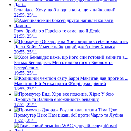
Бенавідес: Хочу, щоб люди знали, що я найкращий
22:55, 25/11
Роуч: Зроблю з Гарсією те саме, що й Девіс
21:55, 25/11
Де ла Хойя: У мене найкращий джеб після Холмса
20:55, 25/11
Батько Бенавідеса: Ми готові битися з Біволом та
Бетербієвим
19:55, 25/11
Макгіган: Бій Усика проти Ф'юрі дуже рівний
18:55, 25/11
Хірн: У бою
Джошуа та Валліна є можливість реваншу
17:55, 25/11
Промоутер Цзю: Нам цікаві бої проти Чарло та Лубіна
15:55, 25/11