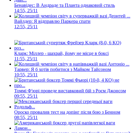
Бенавідес: В Андраде та Планта однаковий стиль
14:55, 25/11
Вайлдер: Я відправлю Паркера спати
12:55, 25/11
Кларк: Міллер - шахрай, йому не місце в боксі
11:55, 25/11
Тарвер: Я б хотів побитися з Майком Тайсоном
10:55, 25/11
Томмі Ф'юрі проведе виставковий бій з Роєм Джонсом
09:55, 25/11
Ороско провалив тест на допінг після бою з Бенном
08:55, 25/11