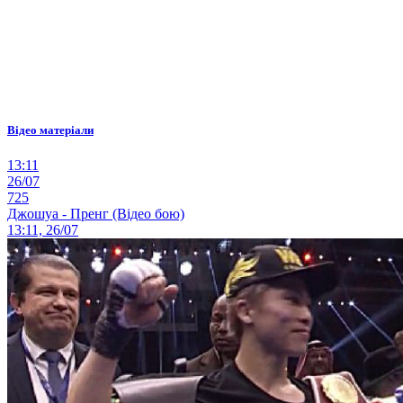
Відео матеріали
13:11
26/07
725
Джошуа - Пренг (Відео бою)
13:11, 26/07