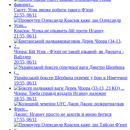
Скотт: Усик зможе побити такого Ф'юрі
22:55, 06/11
Красюк: Усика не цікавить бій проти Нганну
21:55, 06/11
Чізора: Бій Усик - Ф'юрі не такий цікавий, як Джошуа -
Вайлдер
20:55, 06/11
Український боксер Щербина переміг у бою в Німеччині
19:55, 06/11
Чізора: Треба справді віддати Нганну належне
18:55, 06/11
Джонс: Нганну просто не захотів зі мною битися
17:55, 06/11