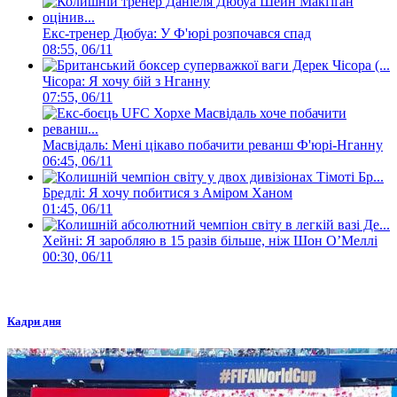
Екс-тренер Дюбуа: У Ф'юрі розпочався спад
08:55, 06/11
Чісора: Я хочу бій з Нганну
07:55, 06/11
Масвідаль: Мені цікаво побачити реванш Ф'юрі-Нганну
06:45, 06/11
Бредлі: Я хочу побитися з Аміром Ханом
01:45, 06/11
Хейні: Я заробляю в 15 разів більше, ніж Шон О’Меллі
00:30, 06/11
Кадри дня