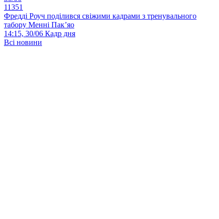
11351
Фредді Роуч поділився свіжими кадрами з тренувального
табору Менні Пак’яо
14:15, 30/06
Кадр дня
Всі новини