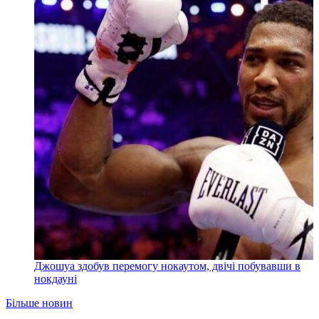
Джошуа здобув перемогу нокаутом, двічі побувавши в
нокдауні
Більше новин