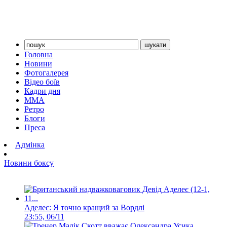
Головна
Новини
Фотогалерея
Відео боїв
Кадри дня
ММА
Ретро
Блоги
Преса
Адмінка
Новини боксу
Аделеє: Я точно кращий за Вордлі
23:55, 06/11