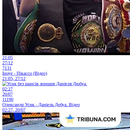
21:05
27/12
7131
Іноуе - Пікассо (Відео)
21:05, 27/12
02:27
20/07
11190
Олександр Усик - Даніель Дебуа. Відео
02:27, 20/07