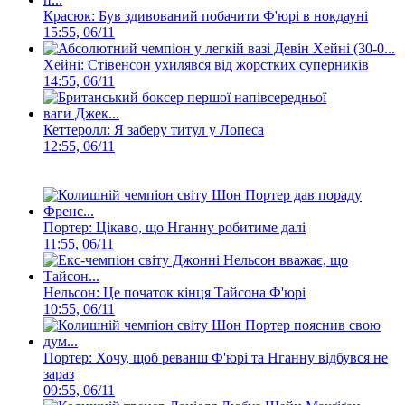
Красюк: Був здивований побачити Ф'юрі в нокдауні
15:55, 06/11
Хейні: Стівенсон ухилявся від жорстких суперників
14:55, 06/11
Кеттеролл: Я заберу титул у Лопеса
12:55, 06/11
Портер: Цікаво, що Нганну робитиме далі
11:55, 06/11
Нельсон: Це початок кінця Тайсона Ф'юрі
10:55, 06/11
Портер: Хочу, щоб реванш Ф'юрі та Нганну відбувся не
зараз
09:55, 06/11