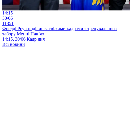
14:15
30/06
11351
Фредді Роуч поділився свіжими кадрами з тренувального
табору Менні Пак’яо
14:15, 30/06
Кадр дня
Всі новини