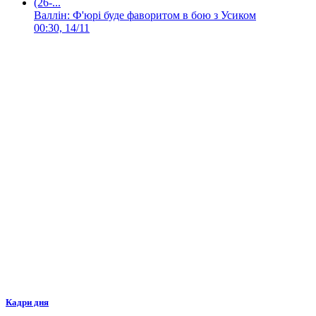
Валлін: Ф'юрі буде фаворитом в бою з Усиком
00:30, 14/11
Кадри дня