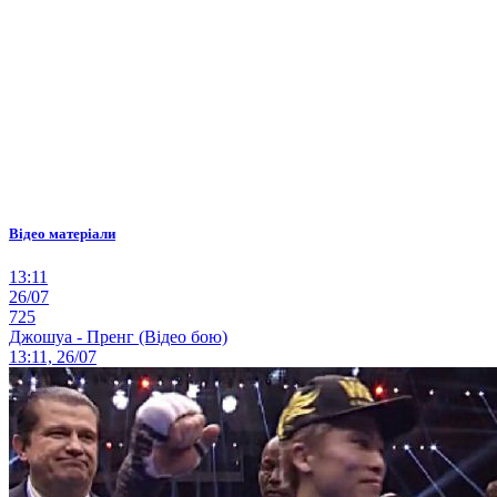
Відео матеріали
13:11
26/07
725
Джошуа - Пренг (Відео бою)
13:11, 26/07