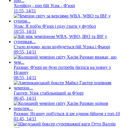
Холіфілд - про бій Усик - Ф'юрі
11:55, 14/11
Усик: Я поб'ю Ф'юрі і піду грати у футбол
10:55, 14/11
Стало відомо, коли відбудеться бій Усика і Фьюрі
09:55, 14/11
Рахман: Ф'юрі не було потреби битися на повну з
Нганну
08:55, 14/11
Гантер: Усик стабільніший за Ф'юрі
06:45, 14/11
Рахман: Нганну поб'ється зі ще одним бійцем з топ-10
01:45, 14/11