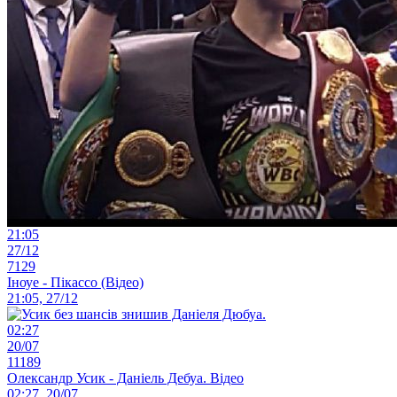
21:05
27/12
7129
Іноуе - Пікассо (Відео)
21:05, 27/12
02:27
20/07
11189
Олександр Усик - Даніель Дебуа. Відео
02:27, 20/07