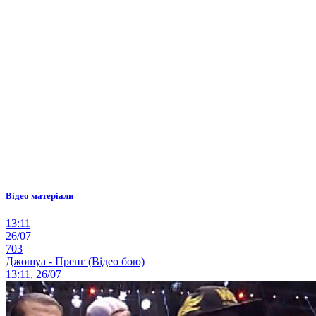
Відео матеріали
13:11
26/07
703
Джошуа - Пренг (Відео бою)
13:11, 26/07