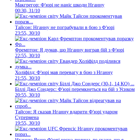
Макгрегор: Ф'юрі не наніс шкоди Нганну
00:30, 31/10
Тайсон: Нганну не пограбували в бою з Ф'юрі
23:55, 30/10
Фремптон: Я думав, що Нганну виграв бій з Ф'юрі
22:55, 30/10
Холіфілд: Ф'юрі мав перевагу в бою з Нганну
21:55, 30/10
Біллі Джо Сондерс: Ф'юрі перемкнеться на бій з Усиком
20:55, 30/10
Тайсон: Я сказав Нганну вдарити Ф'юрі ударом
Супермена
19:55, 30/10
Нганну: Якщо Ф'юрі чесна людина, то скаже, що я