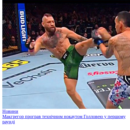
Новини
Макгрегор програв технічним нокаутом Голловею у першому
раунді