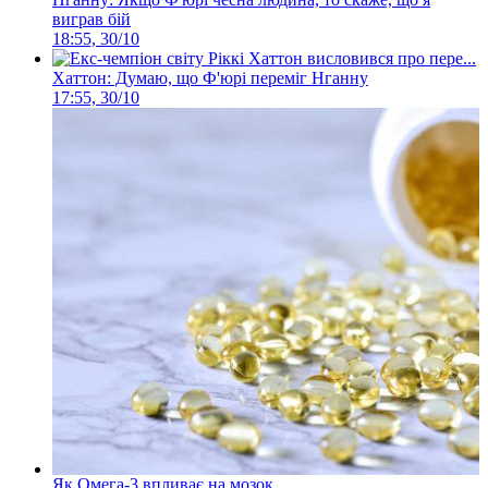
виграв бій
18:55, 30/10
Хаттон: Думаю, що Ф'юрі переміг Нганну
17:55, 30/10
Як Омега-3 впливає на мозок