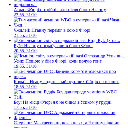
Атлас: Ф'юрі потрібні сили після бою з Нганну
22:55, 31/10
Чжилей: Нганну переміг в бою з Ф'юрі
21:55, 31/10
Руїс: Нганну пограбували в бою з Ф'юрі
20:55, 31/10
Усик: Повірю у бій з Ф'юрі, коли почую гонг
19:55, 31/10
Корм’є: Нгану - один з найкрутіших бійців на планеті
18:55, 31/10
Боу: На місці Ф'юрі я б не бився з Усиком у грудні
17:55, 31/10
Стерлінг: Макгрегор проклав шлях, а Нганну відкрив
ворота