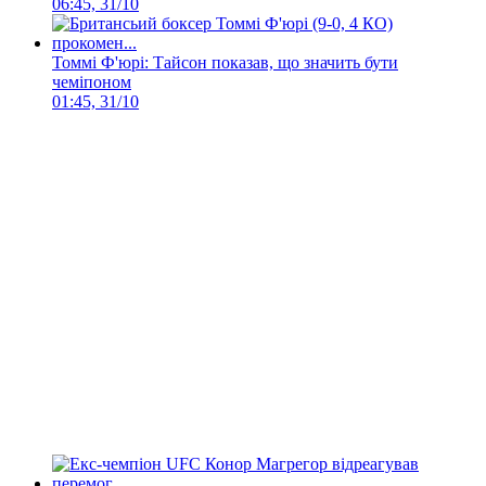
06:45, 31/10
Томмі Ф'юрі: Тайсон показав, що значить бути
чеміпоном
01:45, 31/10