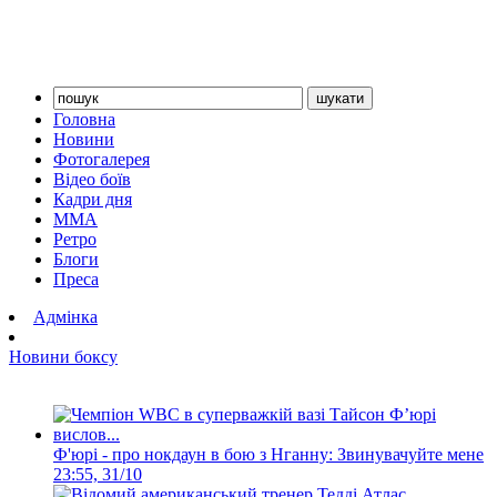
Головна
Новини
Фотогалерея
Відео боїв
Кадри дня
ММА
Ретро
Блоги
Преса
Адмінка
Новини боксу
Ф'юрі - про нокдаун в бою з Нганну: Звинувачуйте мене
23:55, 31/10