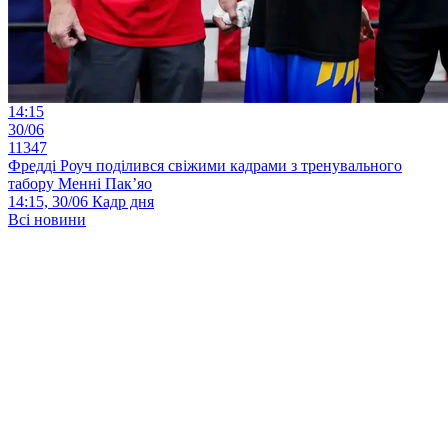
14:15
30/06
11347
Фредді Роуч поділився свіжими кадрами з тренувального
табору Менні Пак’яо
14:15, 30/06
Кадр дня
Всі новини