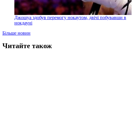
Джошуа здобув перемогу нокаутом, двічі побувавши в
нокдауні
Більше новин
Читайте також