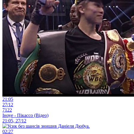
21:05
27/12
7122
Іноуе - Пікассо (Відео)
21:05, 27/12
02:27