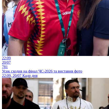
22:09
20/07
781
Усик сходив на фінал ЧС-2026 та виставив фото
22:09, 20/07
Кадр дня