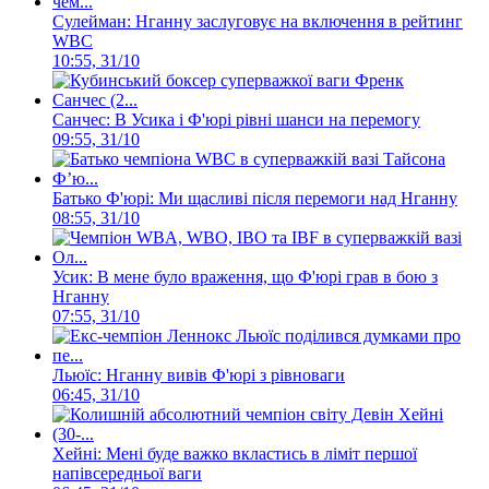
Сулейман: Нганну заслуговує на включення в рейтинг
WBC
10:55, 31/10
Санчес: В Усика і Ф'юрі рівні шанси на перемогу
09:55, 31/10
Батько Ф'юрі: Ми щасливі після перемоги над Нганну
08:55, 31/10
Усик: В мене було враження, що Ф'юрі грав в бою з
Нганну
07:55, 31/10
Льюїс: Нганну вивів Ф'юрі з рівноваги
06:45, 31/10
Хейні: Мені буде важко вкластись в ліміт першої
напівсередньої ваги