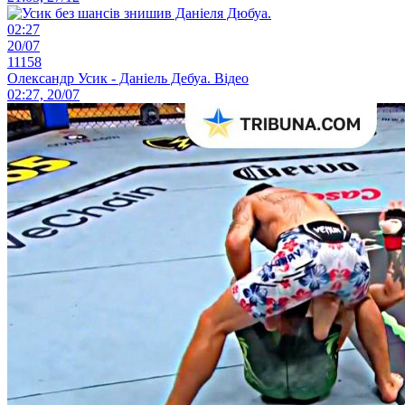
02:27
20/07
11158
Олександр Усик - Даніель Дебуа. Відео
02:27, 20/07