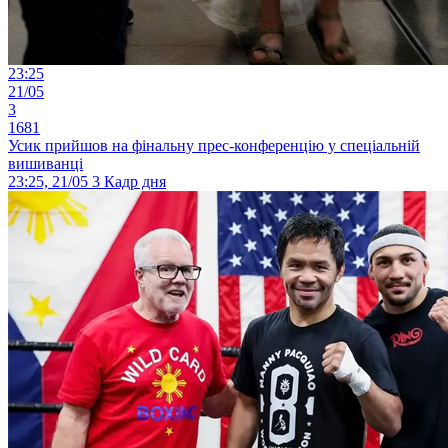
23:25
21/05
3
1681
Усик прийшов на фінальну прес-конференцію у спеціальній
вишиванці
23:25, 21/05
3
Кадр дня