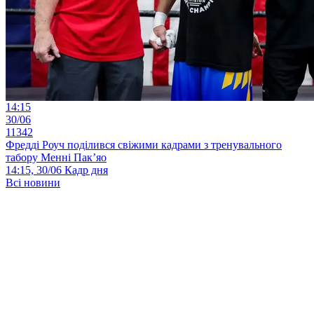
14:15
30/06
11342
Фредді Роуч поділився свіжими кадрами з тренувального
табору Менні Пак’яо
14:15, 30/06
Кадр дня
Всі новини