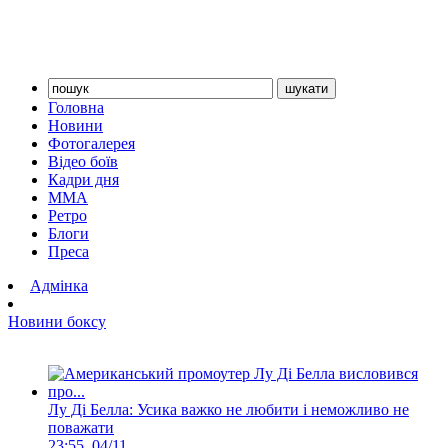
Головна
Новини
Фотогалерея
Відео боїв
Кадри дня
ММА
Ретро
Блоги
Преса
Адмінка
Новини боксу
Лу Ді Белла: Усика важко не любити і неможливо не
поважати
23:55, 04/11