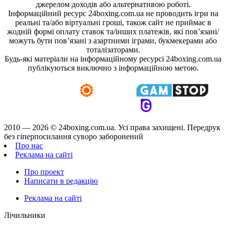
джерелом доходів або альтернативою роботі.
Інформаційний ресурс 24boxing.com.ua не проводить ігри на
реальні та/або віртуальні гроші, також сайт не приймає в
жодній формі оплату ставок та/інших платежів, які пов’язані/
можуть бути пов’язані з азартними іграми, букмекерами або
тоталізаторами.
Будь-які матеріали на інформаційному ресурсі 24boxing.com.ua
публікуються виключно з інформаційною метою.
2010 — 2026 ©
24boxing.com.ua.
Усi права захищенi. Передрук
без гіперпосилання суворо заборонений
Про нас
Реклама на сайті
Про проект
Написати в редакцію
Реклама на сайті
Лічильники