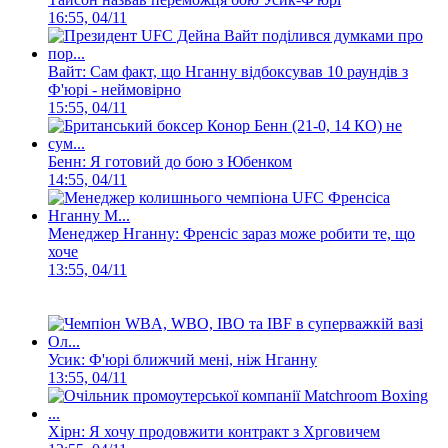
16:55, 04/11
Вайт: Сам факт, що Нганну відбоксував 10 раундів з
Ф'юрі - неймовірно
15:55, 04/11
Бенн: Я готовий до бою з Юбенком
14:55, 04/11
Менеджер Нганну: Френсіс зараз може робити те, що
хоче
13:55, 04/11
Усик: Ф'юрі ближчий мені, ніж Нганну
13:55, 04/11
Хірн: Я хочу продовжити контракт з Хрговичем