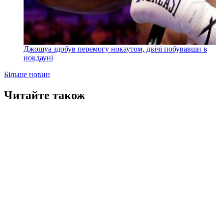
Джошуа здобув перемогу нокаутом, двічі побувавши в
нокдауні
Більше новин
Читайте також