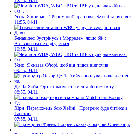
12:55, 04/11
Усик: Я кричав Тайсону, щоб працював Ф'юрі та рухався
11:55, 04/11
Бенавідес: Зустрінусь з Моррелем, якщо бій з
Альваресом не відбудеться
10:55, 04/11
Усик: Я сказав Ф'юрі, щоб він пішов відпочив
09:55, 04/11
Де Ла Хойя: Ортіс планує стати чемпіоном світу
08:55, 04/11
Хірн: Переможець бою Хейні - Прогрейс буде битися з
Гарсією
07:55, 04/11