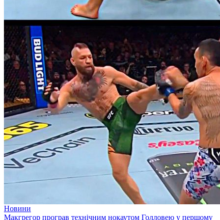
Новини
Макгрегор програв технічним нокаутом Голловею у першому