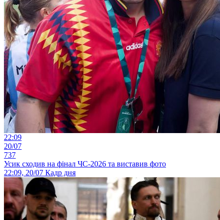
22:09
20/07
737
Усик сходив на фінал ЧС-2026 та виставив фото
22:09, 20/07
Кадр дня