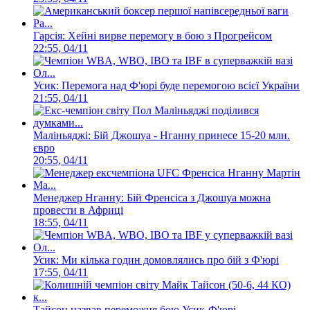
Гарсія: Хейні вирве перемогу в бою з Прогрейсом
22:55, 04/11
Усик: Перемога над Ф'юрі буде перемогою всієї України
21:55, 04/11
Маліньяджі: Бій Джошуа - Нганну принесе 15-20 млн.
євро
20:55, 04/11
Менеджер Нганну: Бій Френсіса з Джошуа можна
провести в Африці
18:55, 04/11
Усик: Ми кілька годин домовлялись про бій з Ф'юрі
17:55, 04/11
Тайсон назвав переможця бою Усик-Ф'юрі