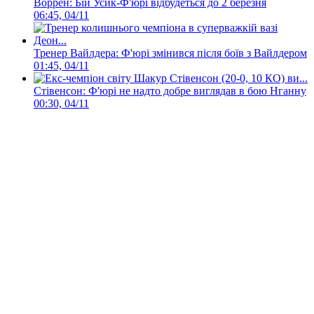
Воррен: Бій Усик-Ф'юрі відбудеться до 2 березня
06:45, 04/11
Тренер Вайлдера: Ф'юрі змінився після боїв з Вайлдером
01:45, 04/11
Стівенсон: Ф'юрі не надто добре виглядав в бою Нганну
00:30, 04/11