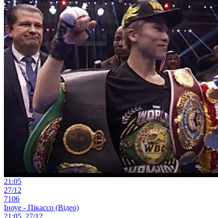
21:05
27/12
7106
Іноуе - Пікассо (Відео)
21:05, 27/12