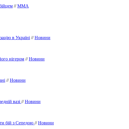
бійцем
//
ММА
ацію в Україні
//
Новини
його нігером
//
Новини
ані
//
Новини
редній вазі
//
Новини
ти бій з Сепедою
//
Новини