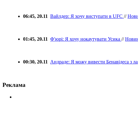
06:45, 20.11
Вайлдер: Я хочу виступати в UFC
//
Нов
01:45, 20.11
Ф'юрі: Я хочу нокаутувати Усика
//
Нови
00:30, 20.11
Андраде: Я можу вивести Бенавідеса з л
Реклама