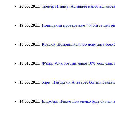
20:55, 20.11
Тренер Нганну: Аспіналл найбільш небе
19:55, 20.11
Новицький проведе вже 7-й бій за цей рі
18:55, 20.11
Красюк: Домовилися про нову дату бою У
18:01, 20.11
Ф'юрі: Усик розуміє лише 10% моїх слів. 
15:55, 20.11
Хірн: Навряд чи Альварес боїться Бенаві
14:55, 20.11
Елджієрі: Невже Ломаченко буде битися 