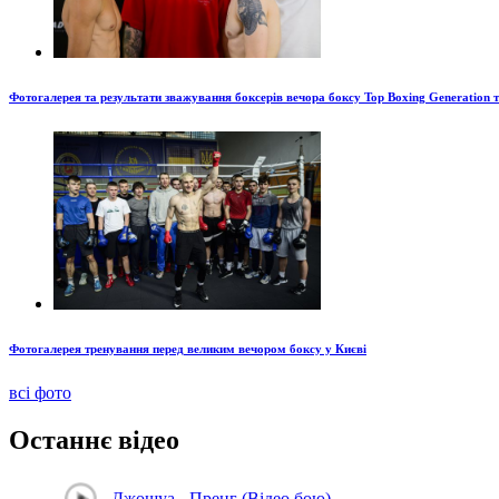
Фотогалерея та результати зважування боксерів вечора боксу Top Boxing Generation 
Фотогалерея тренування перед великим вечором боксу у Києві
всі фото
Останнє відео
Джошуа - Пренг (Відео бою)