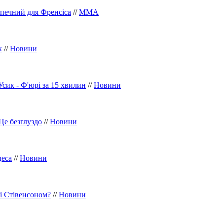
зпечний для Френсіса
//
ММА
к
//
Новини
сик - Ф'юрі за 15 хвилин
//
Новини
Це безглуздо
//
Новини
деса
//
Новини
зі Стівенсоном?
//
Новини