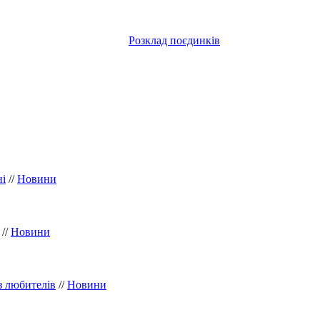
Розклад поєдинків
ні
//
Новини
//
Новини
з любителів
//
Новини