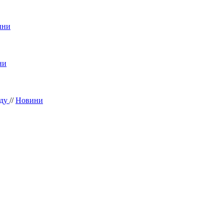
ини
ни
аду
//
Новини