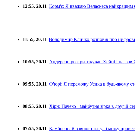
12:55, 20.11
Корм'є: Я вважаю Веласкеса найкращим 
11:55, 20.11
Володимир Кличко розповів про цифровіз
10:55, 20.11
Андерсон розкритикував Хейні і назвав 
09:55, 20.11
Ф'юрі: Я переможу Усика в будь-якому ст
08:55, 20.11
Хірн: Пачеко - майбутня зірка в другій се
07:55, 20.11
Камбосос: Я завоюю титул і можу провес