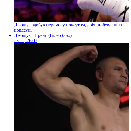
Джошуа здобув перемогу нокаутом, двічі побувавши в
нокдауні
Джошуа - Пренг (Відео бою)
13:11, 26/07