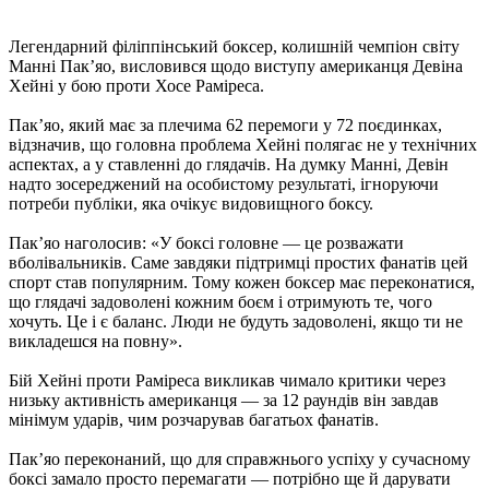
Легендарний філіппінський боксер, колишній чемпіон світу
Манні Пак’яо, висловився щодо виступу американця Девіна
Хейні у бою проти Хосе Раміреса.
Пак’яо, який має за плечима 62 перемоги у 72 поєдинках,
відзначив, що головна проблема Хейні полягає не у технічних
аспектах, а у ставленні до глядачів. На думку Манні, Девін
надто зосереджений на особистому результаті, ігноруючи
потреби публіки, яка очікує видовищного боксу.
Пак’яо наголосив: «У боксі головне — це розважати
вболівальників. Саме завдяки підтримці простих фанатів цей
спорт став популярним. Тому кожен боксер має переконатися,
що глядачі задоволені кожним боєм і отримують те, чого
хочуть. Це і є баланс. Люди не будуть задоволені, якщо ти не
викладешся на повну».
Бій Хейні проти Раміреса викликав чимало критики через
низьку активність американця — за 12 раундів він завдав
мінімум ударів, чим розчарував багатьох фанатів.
Пак’яо переконаний, що для справжнього успіху у сучасному
боксі замало просто перемагати — потрібно ще й дарувати