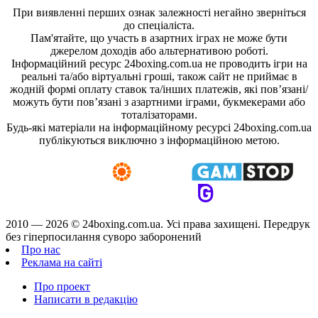
При виявленні перших ознак залежності негайно зверніться
до спеціаліста.
Пам'ятайте, що участь в азартних іграх не може бути
джерелом доходів або альтернативою роботі.
Інформаційний ресурс 24boxing.com.ua не проводить ігри на
реальні та/або віртуальні гроші, також сайт не приймає в
жодній формі оплату ставок та/інших платежів, які пов’язані/
можуть бути пов’язані з азартними іграми, букмекерами або
тоталізаторами.
Будь-які матеріали на інформаційному ресурсі 24boxing.com.ua
публікуються виключно з інформаційною метою.
2010 — 2026 ©
24boxing.com.ua.
Усi права захищенi. Передрук
без гіперпосилання суворо заборонений
Про нас
Реклама на сайті
Про проект
Написати в редакцію