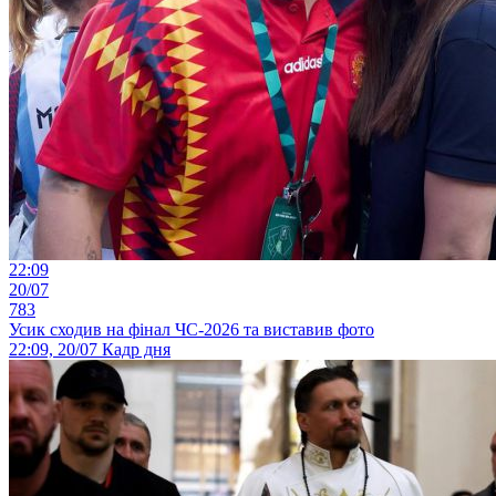
22:09
20/07
783
Усик сходив на фінал ЧС-2026 та виставив фото
22:09, 20/07
Кадр дня