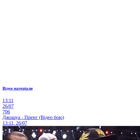
Відео матеріали
13:11
26/07
706
Джошуа - Пренг (Відео бою)
13:11, 26/07