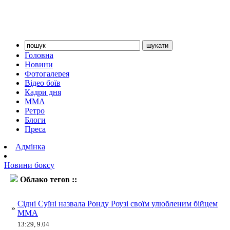
Головна
Новини
Фотогалерея
Відео боїв
Кадри дня
ММА
Ретро
Блоги
Преса
Адмінка
Новини боксу
Облако тегов ::
Суїні
Сідні Суїні назвала Ронду Роузі своїм улюбленим бійцем
»
ММА
13:29, 9.04