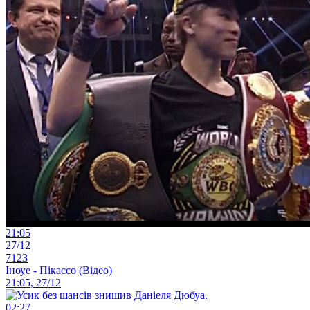
21:05
27/12
7123
Іноуе - Пікассо (Відео)
21:05, 27/12
02:27