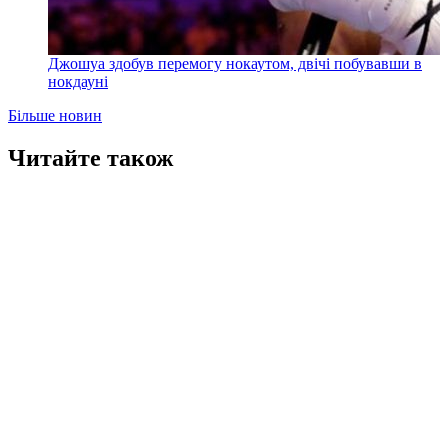
Джошуа здобув перемогу нокаутом, двічі побувавши в
нокдауні
Більше новин
Читайте також