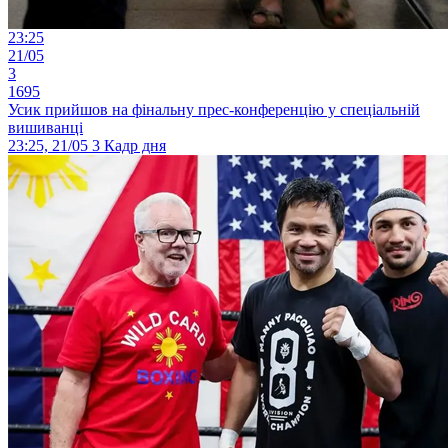
23:25
21/05
3
1695
Усик прийшов на фінальну прес-конференцію у спеціальній
вишиванці
23:25, 21/05
3
Кадр дня