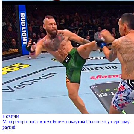
Новини
Макгрегор програв технічним нокаутом Голловею у першому
раунді