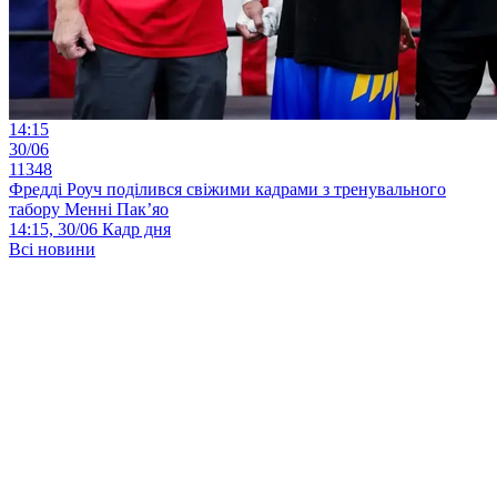
14:15
30/06
11348
Фредді Роуч поділився свіжими кадрами з тренувального
табору Менні Пак’яо
14:15, 30/06
Кадр дня
Всі новини