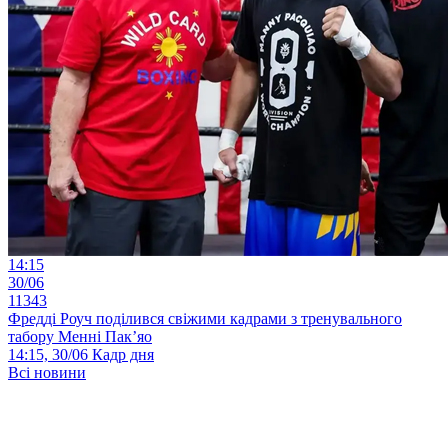
14:15
30/06
11343
Фредді Роуч поділився свіжими кадрами з тренувального
табору Менні Пак’яо
14:15, 30/06
Кадр дня
Всі новини