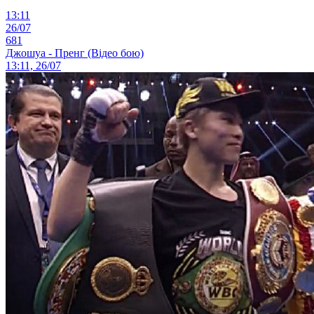
13:11
26/07
681
Джошуа - Пренг (Відео бою)
13:11, 26/07