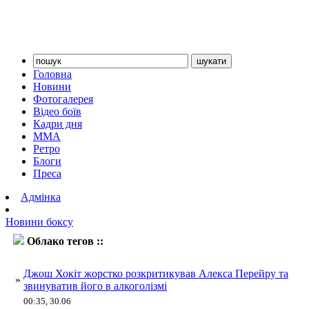
Головна
Новини
Фотогалерея
Відео боїв
Кадри дня
ММА
Ретро
Блоги
Преса
Адмінка
Новини боксу
Облако тегов ::
Перейра
Джош Хокіт жорстко розкритикував Алекса Перейру та
»
звинуватив його в алкоголізмі
00:35, 30.06