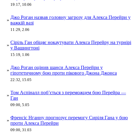
19:17, 10.06
Джо Роган назвав головну загрозу для Алекса Перейри у
»
важкій вазі
11:29, 2.06
Сіріль Ган обіцяє нокаутувати Алекса Перейру на турнірі
»
у Вашингтоні
15:19, 1.06
Джо Роган оцінив шанси Алекса Перейри у
»
гіпотетичному бою проти пікового Джона Джонса
22:32, 15.05
Том Аспіналл поб’ється з переможцем бою Перейра —
»
Ган
09:00, 5.05
Френсіс Нганну прогнозує перемогу Сиріля Гана у бою
»
проти Алекса Перейри
09:00, 31.03