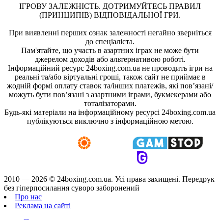
ІГРОВУ ЗАЛЕЖНІСТЬ. ДОТРИМУЙТЕСЬ ПРАВИЛ
(ПРИНЦИПІВ) ВІДПОВІДАЛЬНОЇ ГРИ.
При виявленні перших ознак залежності негайно зверніться
до спеціаліста.
Пам'ятайте, що участь в азартних іграх не може бути
джерелом доходів або альтернативою роботі.
Інформаційний ресурс 24boxing.com.ua не проводить ігри на
реальні та/або віртуальні гроші, також сайт не приймає в
жодній формі оплату ставок та/інших платежів, які пов’язані/
можуть бути пов’язані з азартними іграми, букмекерами або
тоталізаторами.
Будь-які матеріали на інформаційному ресурсі 24boxing.com.ua
публікуються виключно з інформаційною метою.
2010 — 2026 ©
24boxing.com.ua.
Усi права захищенi. Передрук
без гіперпосилання суворо заборонений
Про нас
Реклама на сайті