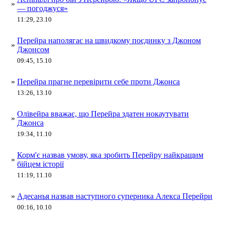
»
— погоджуся»
11:29, 23.10
Перейра наполягає на швидкому поєдинку з Джоном
»
Джонсом
09:45, 15.10
»
Перейра прагне перевірити себе проти Джонса
13:26, 13.10
Олівейра вважає, що Перейра здатен нокаутувати
»
Джонса
19:34, 11.10
Корм'є назвав умову, яка зробить Перейру найкращим
»
бійцем історії
11:19, 11.10
»
Адесанья назвав наступного суперника Алекса Перейри
00:16, 10.10