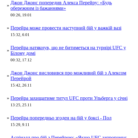
Джон Джонс попередив Алекса Перейру: «Будь
»
обережним із бажаннями»
00:26, 19.01
»
Перейра може провести наступний бій у важкій вазі
15:32, 6.01
Перейра натякнув, що не битиметься на турнірі UFC у
»
Білому домі
00:32, 17.12
Джон Джонс висловився про можливий бій з Алексом
»
Перейрой
15:42, 26.11
»
Перейра захищатиме титул UFC проти Ульберга у січні
13:25, 25.11
»
Перейра попередньо згоден на бій у боксі - Пол
15:29, 9.11
Аспіналл про бій з Перейрою: «Якщо UFC запропонує