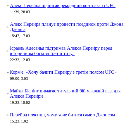
»
Алекс Перейра підписав рекордний контракт із UFC
11:39, 28.03
Алекс Перейра планує провести поєдинок проти Джона
»
Джонса
15:47, 17.03
Ісраель Адесанья підтримав Алекса Перейру перед
»
історичним боєм за третій титул
22:32, 12.03
»
Корм'є: «Хочу бачити Перейру з третім поясом UFC»
09:00, 3.03
Майкл Біспінг вимагає титульний бій у важкій вазі для
»
Алекса Перейри
19:23, 18.02
»
Перейра пояснив, чому хоче битися саме з Джонсом
15:23, 1.02