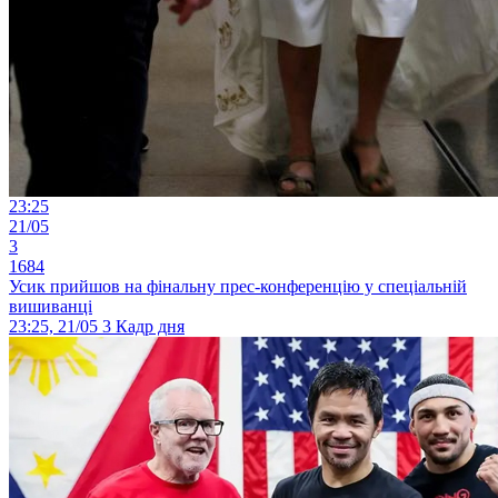
23:25
21/05
3
1684
Усик прийшов на фінальну прес-конференцію у спеціальній
вишиванці
23:25, 21/05
3
Кадр дня