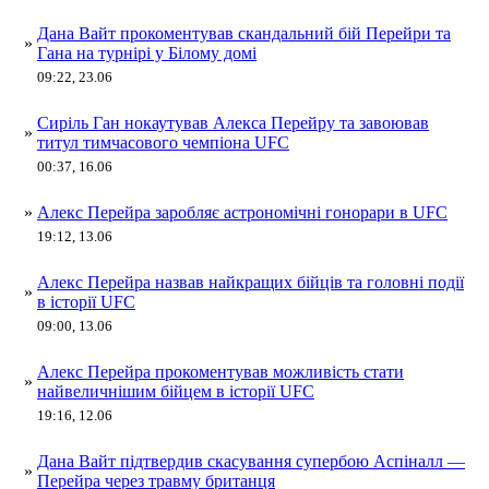
Дана Вайт прокоментував скандальний бій Перейри та
»
Гана на турнірі у Білому домі
09:22, 23.06
Сиріль Ган нокаутував Алекса Перейру та завоював
»
титул тимчасового чемпіона UFC
00:37, 16.06
»
Алекс Перейра заробляє астрономічні гонорари в UFC
19:12, 13.06
Алекс Перейра назвав найкращих бійців та головні події
»
в історії UFC
09:00, 13.06
Алекс Перейра прокоментував можливість стати
»
найвеличнішим бійцем в історії UFC
19:16, 12.06
Дана Вайт підтвердив скасування супербою Аспіналл —
»
Перейра через травму британця