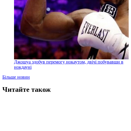
Джошуа здобув перемогу нокаутом, двічі побувавши в
нокдауні
Більше новин
Читайте також