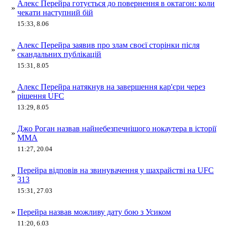
Алекс Перейра готується до повернення в октагон: коли
»
чекати наступний бій
15:33, 8.06
Алекс Перейра заявив про злам своєї сторінки після
»
скандальних публікацій
15:31, 8.05
Алекс Перейра натякнув на завершення кар'єри через
»
рішення UFC
13:29, 8.05
Джо Роган назвав найнебезпечнішого нокаутера в історії
»
ММА
11:27, 20.04
Перейра відповів на звинувачення у шахрайстві на UFC
»
313
15:31, 27.03
»
Перейра назвав можливу дату бою з Усиком
11:20, 6.03