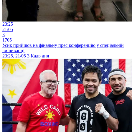
23:25
21/05
3
1705
Усик прийшов на фінальну прес-конференцію у спеціальній
вишиванці
23:25, 21/05
3
Кадр дня