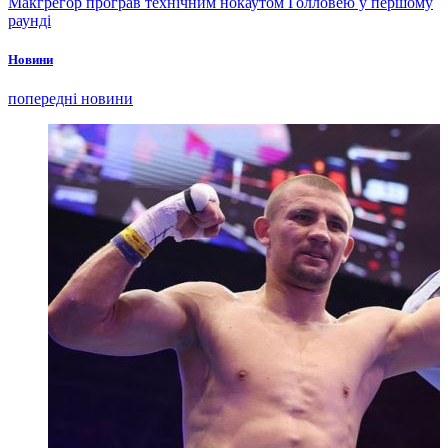
Макгрегор програв технічним нокаутом Голловею у першому
раунді
Новини
попередні новини