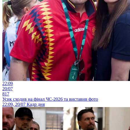
22:09
20/07
817
Усик сходив на фінал ЧС-2026 та виставив фото
22:09, 20/07
Кадр дня