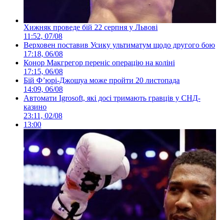
Хижняк проведе бій 22 серпня у Львові
11:52, 07/08
Верховен поставив Усику ультиматум щодо другого бою
17:18, 06/08
Конор Макгрегор переніс операцію на коліні
17:15, 06/08
Бій Ф’юрі-Джошуа може пройти 20 листопада
14:09, 06/08
Автомати Igrosoft, які досі тримають гравців у СНД-
казино
23:11, 02/08
13:00