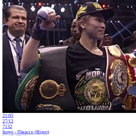
21:05
27/12
7132
Іноуе - Пікассо (Відео)