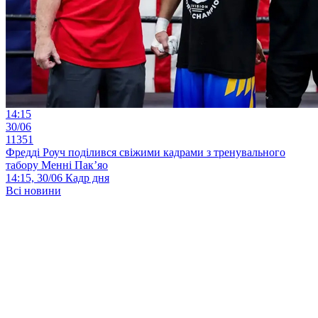
14:15
30/06
11351
Фредді Роуч поділився свіжими кадрами з тренувального
табору Менні Пак’яо
14:15, 30/06
Кадр дня
Всі новини