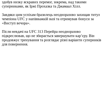
здобув низку яскравих перемог, зокрема, над такими
суперниками, як Іржі Прохазка та Джамаал Хілл.
Завдяки цим успіхам бразилець неодноразово захищав титул
чемпіона UFC у напівважкій вазі та отримував бонуси за
«Виступ вечора».
Після невдачі на UFC 313 Перейра неодноразово
підкреслював, що не збирається завершувати кар’єру. Він
продовжує тренування та розглядає різні варіанти суперників
для повернення.