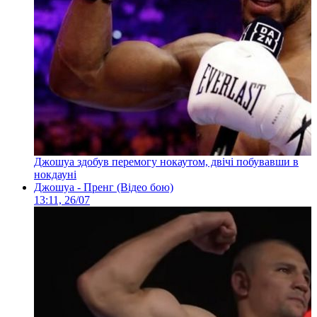
Джошуа здобув перемогу нокаутом, двічі побувавши в
нокдауні
Джошуа - Пренг (Відео бою)
13:11, 26/07