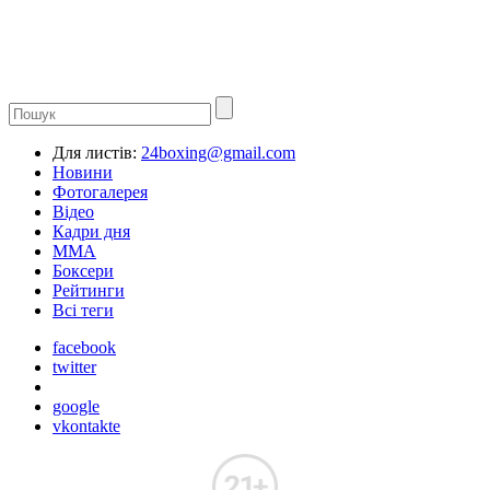
Для листів:
24boxing@gmail.com
Новини
Фотогалерея
Відео
Кадри дня
ММА
Боксери
Рейтинги
Всі теги
facebook
twitter
google
vkontakte