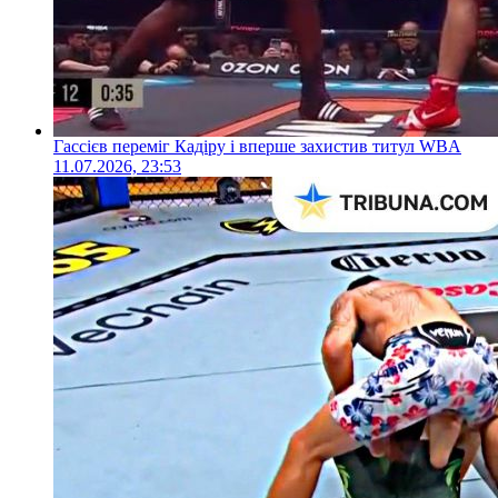
Гассієв переміг Кадіру і вперше захистив титул WBA
11.07.2026, 23:53