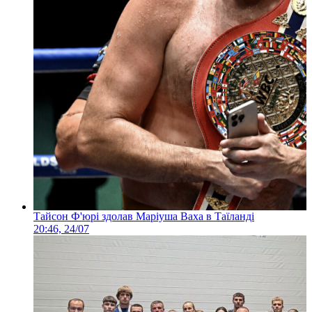
Тайсон Ф'юрі здолав Маріуша Ваха в Таїланді
20:46, 24/07