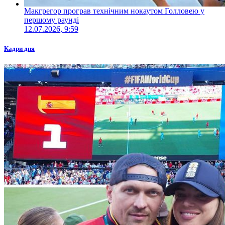
Макгрегор програв технічним нокаутом Голловею у
першому раунді
12.07.2026, 9:59
Кадри дня