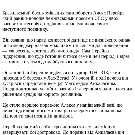
Бразильський боєць змішаних єдиноборств Алекс Перейра,
який раніше володів чемнівськими поясами UFC у двох
вагових категоріях, поділився планами щодо свого
наступного поєдинку.
Він заявив, що наразі конкретної дати ще не визначено, однак
його менеджер назвав можливими місяцями для повернення
— «вересень, жовтень або листопад». Сам Перейра
підкреслив, що буде готовий битися саме в цей період, і зараз
активно готується до майбутнього виклику.
Останній бій Перейри відбувся на турнірі UFC 313, який
проходив 9 березня у Лас-Вегасі. У головній події вечора він
зустрівся з представником рф Магомедом Анкалаєвим.
Поєдинок тривав усі п’ять раундів і завершився одноголосним
рішенням суддів на користь росіянина.
Це стало першою поразкою Алекса у напівважкій вазі, що
лише підсилило його мотивацію повернутися сильнішим і
відновити свої позиції в дивізіоні.
Перейра відомий своїм агресивним стилем та вмінням
завершувати бої достроково. До поразки від Анкалаєва він